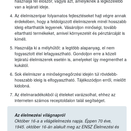
használja fel először, vagyis azt, amelyiknek a legközelebb
van a lejárati ideje.
Az élelmiszeripar folyamatos fejlesztéseket hajt végre annak
érdekében, hogy a feldolgozott élelmiszerek minél hosszabb
ideig eltarthatók legyenek. Vásároljon minőségi, tovább
eltartható termékeket, amivel környezetét és pénztárcáját is
kíméli.
Használja ki a mélyhűtőt: a legtöbb alapanyag, el nem
fogyasztott étel lefagyasztható. Gondoljon erre a közeli
lejáratú élelmiszerek esetén is, amelyeket így megmenthet a
kukától.
Sok élelmiszer a minőségmegőrzési idején túl rövidebb-
hosszabb ideig is elfogyasztható. Tájékozódjon erről, mielőtt
kidobná.
Az ételmaradékokból új ételeket varázsolhat, ehhez az
interneten számos receptoldalon talál segítséget.
Az élelmezési világnapról
Október 16-a a világélelmezés napja. Éppen 70 éve,
1945. október 16-án alakult meg az ENSZ Élelmezési és