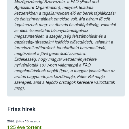
Mezőgazdasági Szervezete, a FAO (
F
ood and
A
griculture
O
rganization), melynek feladata
kezdetekben a tagállamokban élő emberek táplálkozási
és életszínvonalának emelése volt. Ma három fő célt
fogalmaznak meg: az éhezés és alultápláltság, valamint
az élelmiszerellátás bizonytalanságainak
megszüntetését, a szegénység felszámolását és a
gazdasági-társadalmi fejlődés elősegítését, valamint a
természeti erőforrások fenntartható hasznosítását,
megőrzését a jövő generációi számára.
Érdekesség, hogy magyar kezdeményezésre
nyilvánították 1979-ben világnappá a FAO
megalapításának napját (igaz, a magyar javaslatban az
aratás hagyományos kezdőnapja, Péter-Pál napja
szerepelt, amit a fejlődő országok kérésére változtattak
meg).
Friss hírek
2026. július 15, szerda
125 éve történt