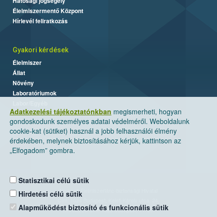
Hatósági jogsegély
Élelmiszermentő Központ
Hírlevél feliratkozás
Gyakori kérdések
Élelmiszer
Állat
Növény
Laboratóriumok
Labor/Egyéb
Adatkezelési tájékoztatónkban
megismerheti, hogyan
gondoskodunk személyes adatai védelméről. Weboldalunk
cookie-kat (sütiket) használ a jobb felhasználói élmény
érdekében, melynek biztosításához kérjük, kattintson az
„Elfogadom” gombra.
Statisztikai célú sütik
Nemzeti Élelmiszerlánc-biztonsági Hivatal
Hirdetési célú sütik
Cím: 1024 Budapest, Keleti Károly utca. 24.
Alapműködést biztosító és funkcionális sütik
Levelezési cím: 1525 Budapest. Pf. 30.