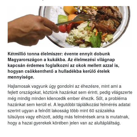
Kétmillió tonna élelmiszer: évente ennyit dobunk
Magyarországon a kukákba. Az élelmezési világnap
kapcsán érdemes foglalkozni az okok mellett azzal is,
hogyan csökkenthető a hulladékba kerülő ételek
mennyisége.
Hajlamosak vagyunk úgy gondolni az éhezésre, mint ami a
fejlett országokat, köztünk hazánkat sem érinti, pedig világszerte
még mindig minden kilencedik ember éhezik. Sőt, a probléma
hazánkat sem kerüli el. A legutóbbi táplálkozási felmérés adatai
szerint ugyan a felnőtt lakosság több mint 60 százaléka
túlsúlyos vagy elhízott, addig más felmérések arra is mutatnak,
hogy a hazai gyerekek körében jelen van az alultápláltság.