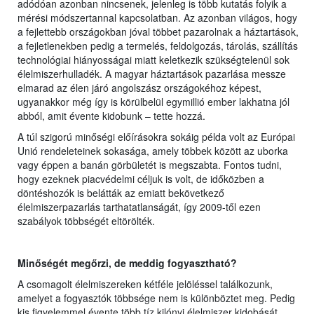
adódóan azonban nincsenek, jelenleg is több kutatás folyik a
mérési módszertannal kapcsolatban. Az azonban világos, hogy
a fejlettebb országokban jóval többet pazarolnak a háztartások,
a fejletlenekben pedig a termelés, feldolgozás, tárolás, szállítás
technológiai hiányosságai miatt keletkezik szükségtelenül sok
élelmiszerhulladék. A magyar háztartások pazarlása messze
elmarad az élen járó angolszász országokéhoz képest,
ugyanakkor még így is körülbelül egymillió ember lakhatna jól
abból, amit évente kidobunk – tette hozzá.
A túl szigorú minőségi előírásokra sokáig példa volt az Európai
Unió rendeleteinek sokasága, amely többek között az uborka
vagy éppen a banán görbületét is megszabta. Fontos tudni,
hogy ezeknek piacvédelmi céljuk is volt, de időközben a
döntéshozók is belátták az emiatt bekövetkező
élelmiszerpazarlás tarthatatlanságát, így 2009-től ezen
szabályok többségét eltörölték.
Minőségét megőrzi, de meddig fogyasztható?
A csomagolt élelmiszereken kétféle jelöléssel találkozunk,
amelyet a fogyasztók többsége nem is különböztet meg. Pedig
kis figyelemmel évente több tíz kilónyi élelmiszer kidobását