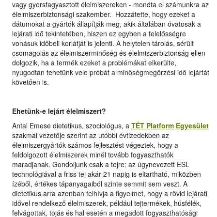
vagy gyorsfagyasztott élelmiszereken - mondta el számunkra az
élelmiszerbiztonsági szakember. Hozzátette, hogy ezeket a
dátumokat a gyártók állapítják meg, akik általában óvatosak a
lejárati idő tekintetében, hiszen ez egyben a felelősségre
vonásuk időbeli korlátját is jelenti. A helytelen tárolás, sérült
csomagolás az élelmiszerminőség és élelmiszerbiztonság ellen
dolgozik, ha a termék ezeket a problémákat elkerülte,
nyugodtan tehetünk vele próbát a minőségmegőrzési idő lejártát
követően is.
Ehetünk-e lejárt élelmiszert?
Antal Emese dietetikus, szociológus, a
TÉT Platform Egyesület
szakmai vezetője szerint az utóbbi évtizedekben az
élelmiszergyártók számos fejlesztést végeztek, hogy a
feldolgozott élelmiszerek minél tovább fogyaszthatók
maradjanak. Gondoljunk csak a tejre: az úgynevezett ESL
technológiával a friss tej akár 21 napig is eltartható, miközben
ízéből, értékes tápanyagaiból szinte semmit sem veszt. A
dietetikus arra azonban felhívja a figyelmet, hogy a rövid lejárati
idővel rendelkező élelmiszerek, például tejtermékek, húsfélék,
felvágottak, tojás és hal esetén a megadott fogyaszthatósági