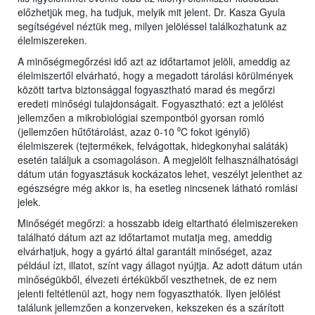
előzhetjük meg, ha tudjuk, melyik mit jelent. Dr. Kasza Gyula
segítségével néztük meg, milyen jelöléssel találkozhatunk az
élelmiszereken.
A minőségmegőrzési idő azt az időtartamot jelöli, ameddig az
élelmiszertől elvárható, hogy a megadott tárolási körülmények
között tartva biztonsággal fogyasztható marad és megőrzi
eredeti minőségi tulajdonságait. Fogyasztható: ezt a jelölést
jellemzően a mikrobiológiai szempontból gyorsan romló
(jellemzően hűtőtárolást, azaz 0-10 ⁰C fokot igénylő)
élelmiszerek (tejtermékek, felvágottak, hidegkonyhai saláták)
esetén találjuk a csomagoláson. A megjelölt felhasználhatósági
dátum után fogyasztásuk kockázatos lehet, veszélyt jelenthet az
egészségre még akkor is, ha esetleg nincsenek látható romlási
jelek.
Minőségét megőrzi: a hosszabb ideig eltartható élelmiszereken
található dátum azt az időtartamot mutatja meg, ameddig
elvárhatjuk, hogy a gyártó által garantált minőséget, azaz
például ízt, illatot, színt vagy állagot nyújtja. Az adott dátum után
minőségükből, élvezeti értékükből veszthetnek, de ez nem
jelenti feltétlenül azt, hogy nem fogyaszthatók. Ilyen jelölést
találunk jellemzően a konzerveken, kekszeken és a szárított