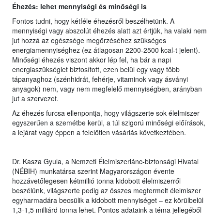
Éhezés: lehet mennyiségi és minőségi is
Fontos tudni, hogy kétféle éhezésről beszélhetünk. A
mennyiségi vagy abszolút éhezés alatt azt értjük, ha valaki nem
jut hozzá az egészsége megőrzéséhez szükséges
energiamennyiséghez (ez átlagosan 2200-2500 kcal-t jelent).
Minőségi éhezés viszont akkor lép fel, ha bár a napi
energiaszükséglet biztosított, ezen belül egy vagy több
tápanyaghoz (szénhidrát, fehérje, vitaminok vagy ásványi
anyagok) nem, vagy nem megfelelő mennyiségben, arányban
jut a szervezet.
Az éhezés furcsa ellenpontja, hogy világszerte sok élelmiszer
egyszerűen a szemétbe kerül, a túl szigorú minőségi előírások,
a lejárat vagy éppen a felelőtlen vásárlás következtében.
Dr. Kasza Gyula, a Nemzeti Élelmiszerlánc-biztonsági Hivatal
(NÉBIH) munkatársa szerint Magyarországon évente
hozzávetőlegesen kétmillió tonna kidobott élelmiszerről
beszélünk, világszerte pedig az összes megtermelt élelmiszer
egyharmadára becsülik a kidobott mennyiséget – ez körülbelül
1,3-1,5 milliárd tonna lehet. Pontos adataink a téma jellegéből