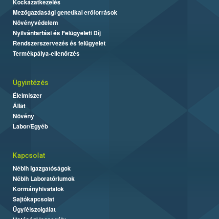
Kockázatkezelés
Mezőgazdasági genetikai erőforrások
Növényvédelem
Nyilvántartási és Felügyeleti Díj
Rendszerszervezés és felügyelet
Termékpálya-ellenőrzés
Ügyintézés
Élelmiszer
Állat
Növény
Labor/Egyéb
Kapcsolat
Nébih Igazgatóságok
Nébih Laboratóriumok
Kormányhivatalok
Sajtókapcsolat
Ügyfélszolgálat