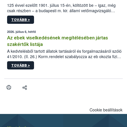
125 évvel ezelőtt 1901. július 15-én, költözött be – igaz, még
csak részben – a budapesti m. kir. állami vetőmagvizsgáló
állomás a Kis Rókus utca 15. szám alatti, Czigler Győző által
TOVÁBB >
tervezett új épületébe.
2026. július 6, hétfő
Az ebek viselkedésének megítélésében jártas
szakértők listája
A kedvtelésből tartott állatok tartásáról és forgalmazásáról szóló
41/2010. (II. 26.) Korm.rendelet szabályozza az eb okozta fizikai
sérülés, illetve ennek veszélye keletkezésekor felmerülő
TOVÁBB >
hatósági feladatokat, valamint a veszélyes eb tartását és annak
engedélyezését. Ezen eljárások során szükség esetén be kell
vonni az ebek viselkedésének megítélésében jártas szakértőt.
Cookie beállítások