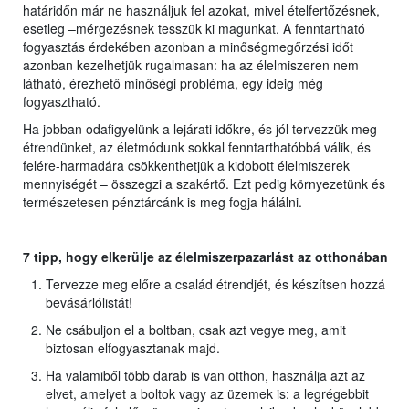
határidőn már ne használjuk fel azokat, mivel ételfertőzésnek,
esetleg –mérgezésnek tesszük ki magunkat. A fenntartható
fogyasztás érdekében azonban a minőségmegőrzési időt
azonban kezelhetjük rugalmasan: ha az élelmiszeren nem
látható, érezhető minőségi probléma, egy ideig még
fogyasztható.
Ha jobban odafigyelünk a lejárati időkre, és jól tervezzük meg
étrendünket, az életmódunk sokkal fenntarthatóbbá válik, és
felére-harmadára csökkenthetjük a kidobott élelmiszerek
mennyiségét – összegzi a szakértő. Ezt pedig környezetünk és
természetesen pénztárcánk is meg fogja hálálni.
7 tipp, hogy elkerülje az élelmiszerpazarlást az otthonában
Tervezze meg előre a család étrendjét, és készítsen hozzá
bevásárlólistát!
Ne csábuljon el a boltban, csak azt vegye meg, amit
biztosan elfogyasztanak majd.
Ha valamiből több darab is van otthon, használja azt az
elvet, amelyet a boltok vagy az üzemek is: a legrégebbit