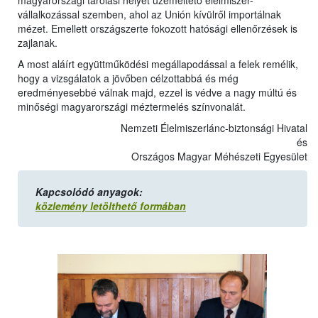
magyarországi tárolási helyet üzemeltető élelmiszer-
vállalkozással szemben, ahol az Unión kívülről importálnak
mézet. Emellett országszerte fokozott hatósági ellenőrzések is
zajlanak.
A most aláírt együttműködési megállapodással a felek remélik,
hogy a vizsgálatok a jövőben célzottabbá és még
eredményesebbé válnak majd, ezzel is védve a nagy múltú és
minőségi magyarországi méztermelés színvonalát.
Nemzeti Élelmiszerlánc-biztonsági Hivatal
és
Országos Magyar Méhészeti Egyesület
Kapcsolódó anyagok:
közlemény letölthető formában