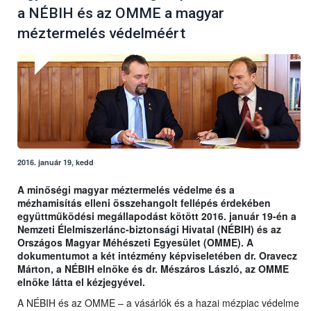
a NÉBIH és az OMME a magyar
méztermelés védelméért
2016. január 19, kedd
A minőségi magyar méztermelés védelme és a
mézhamisítás elleni összehangolt fellépés érdekében
együttműködési megállapodást kötött 2016. január 19-én a
Nemzeti Élelmiszerlánc-biztonsági Hivatal (NÉBIH) és az
Országos Magyar Méhészeti Egyesület (OMME). A
dokumentumot a két intézmény képviseletében dr. Oravecz
Márton, a NÉBIH elnöke és dr. Mészáros László, az OMME
elnöke látta el kézjegyével.
A NÉBIH és az OMME – a vásárlók és a hazai mézpiac védelme