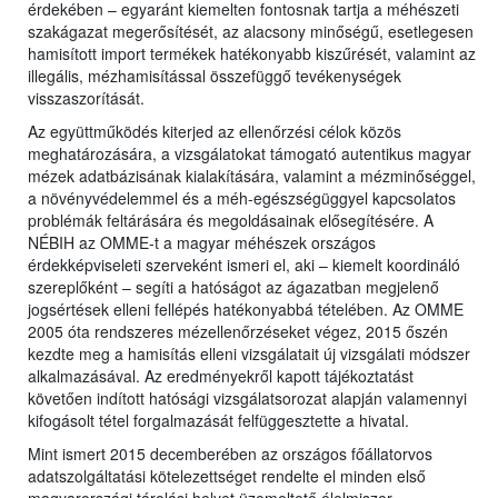
érdekében – egyaránt kiemelten fontosnak tartja a méhészeti
szakágazat megerősítését, az alacsony minőségű, esetlegesen
hamisított import termékek hatékonyabb kiszűrését, valamint az
illegális, mézhamisítással összefüggő tevékenységek
visszaszorítását.
Az együttműködés kiterjed az ellenőrzési célok közös
meghatározására, a vizsgálatokat támogató autentikus magyar
mézek adatbázisának kialakítására, valamint a mézminőséggel,
a növényvédelemmel és a méh-egészségüggyel kapcsolatos
problémák feltárására és megoldásainak elősegítésére. A
NÉBIH az OMME-t a magyar méhészek országos
érdekképviseleti szerveként ismeri el, aki – kiemelt koordináló
szereplőként – segíti a hatóságot az ágazatban megjelenő
jogsértések elleni fellépés hatékonyabbá tételében. Az OMME
2005 óta rendszeres mézellenőrzéseket végez, 2015 őszén
kezdte meg a hamisítás elleni vizsgálatait új vizsgálati módszer
alkalmazásával. Az eredményekről kapott tájékoztatást
követően indított hatósági vizsgálatsorozat alapján valamennyi
kifogásolt tétel forgalmazását felfüggesztette a hivatal.
Mint ismert 2015 decemberében az országos főállatorvos
adatszolgáltatási kötelezettséget rendelte el minden első