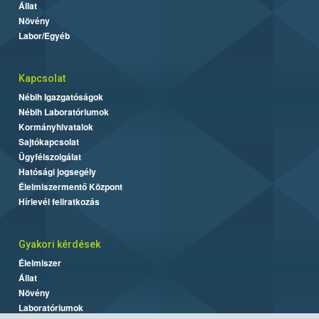
Állat
Növény
Labor/Egyéb
Kapcsolat
Nébih Igazgatóságok
Nébih Laboratóriumok
Kormányhivatalok
Sajtókapcsolat
Ügyfélszolgálat
Hatósági jogsegély
Élelmiszermentő Központ
Hírlevél feliratkozás
Gyakori kérdések
Élelmiszer
Állat
Növény
Laboratóriumok