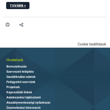
2027-től új irányértékek alkalmazását írja elő, és a jelenleg
TOVÁBB >
hatályos uniós ajánlások helyébe lép.
Cookie beállítások
Hivatalunk
Bemutatkozás
Szervezeti felépítés
Gazdálkodási adatok
Felügyeleti szervünk
Projektek
Kapcsolódó linkek
Adatkezelési tájékoztató
Akadálymentességi nyilatkozat
Üzemeltetési információ