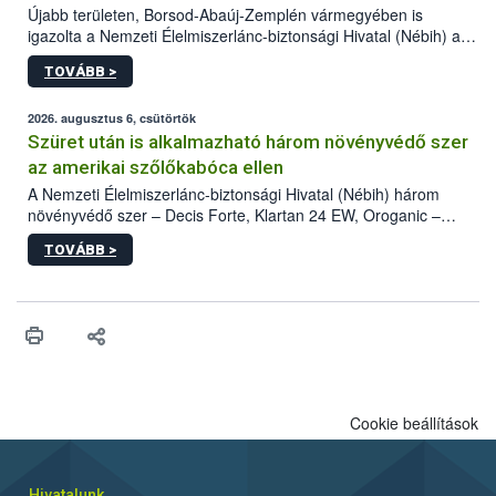
Újabb területen, Borsod-Abaúj-Zemplén vármegyében is
igazolta a Nemzeti Élelmiszerlánc-biztonsági Hivatal (Nébih) a
kőrisrontó karcsúdíszbogár (Agrilus planipennis) jelenlétét. A
TOVÁBB >
kártevőt nem csak színcsapdában találták meg, de már fertőzött
fában is azonosították. A növényvédelmi szakemberek folytatják
az intenzív felderítést, emellett az intézkedéseket a szlovák
2026. augusztus 6, csütörtök
hatósággal is összehangolják a terjedés megállítása érdekében.
Szüret után is alkalmazható három növényvédő szer
az amerikai szőlőkabóca ellen
A Nemzeti Élelmiszerlánc-biztonsági Hivatal (Nébih) három
növényvédő szer – Decis Forte, Klartan 24 EW, Oroganic –
engedélyokiratát módosította, így azok a szüretet követően,
TOVÁBB >
egészen a vesszőérettség (BBCH 91) stádiumáig
felhasználhatóak a szőlőben. A kiterjesztések célja, hogy a korai
érésű szőlőkben is legyen lehetőség a károsító elleni további
védekezésre. Az Oroganic készítmény kis kiszerelésben kiskerti
felhasználók számára is elérhető és ökológiai termesztésben is
engedélyezett.
Cookie beállítások
Hivatalunk