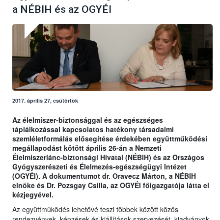
a NÉBIH és az OGYÉI
2017. április 27, csütörtök
Az élelmiszer-biztonsággal és az egészséges
táplálkozással kapcsolatos hatékony társadalmi
szemléletformálás elősegítése érdekében együttműködési
megállapodást kötött április 26-án a Nemzeti
Élelmiszerlánc-biztonsági Hivatal (NÉBIH) és az Országos
Gyógyszerészeti és Élelmezés-egészségügyi Intézet
(OGYÉI). A dokumentumot dr. Oravecz Márton, a NÉBIH
elnöke és Dr. Pozsgay Csilla, az OGYÉI főigazgatója látta el
kézjegyével.
Az együttműködés lehetővé teszi többek között közös
rendezvények, képzések és kiállítások szervezését, kiadványok