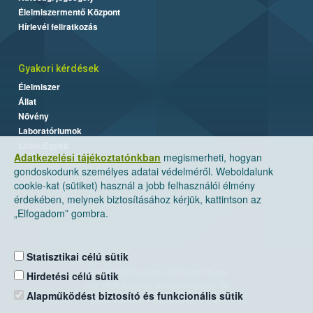
Élelmiszermentő Központ
Hírlevél feliratkozás
Gyakori kérdések
Élelmiszer
Állat
Növény
Laboratóriumok
Labor/Egyéb
Adatkezelési tájékoztatónkban
megismerheti, hogyan
gondoskodunk személyes adatai védelméről. Weboldalunk
cookie-kat (sütiket) használ a jobb felhasználói élmény
érdekében, melynek biztosításához kérjük, kattintson az
„Elfogadom” gombra.
Statisztikai célú sütik
Nemzeti Élelmiszerlánc-biztonsági Hivatal
Hirdetési célú sütik
Cím: 1024 Budapest, Keleti Károly utca. 24.
Alapműködést biztosító és funkcionális sütik
Levelezési cím: 1525 Budapest. Pf. 30.