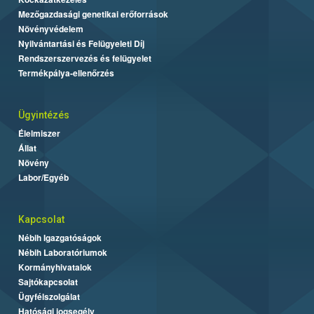
Mezőgazdasági genetikai erőforrások
Növényvédelem
Nyilvántartási és Felügyeleti Díj
Rendszerszervezés és felügyelet
Termékpálya-ellenőrzés
Ügyintézés
Élelmiszer
Állat
Növény
Labor/Egyéb
Kapcsolat
Nébih Igazgatóságok
Nébih Laboratóriumok
Kormányhivatalok
Sajtókapcsolat
Ügyfélszolgálat
Hatósági jogsegély