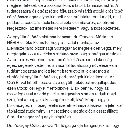
megjelentetését, de a szakmai konzultációt, tanácsadást is. A
tudatosságra és egészségre fókuszáló vásárlói attitűd erősítését
célzó összefogás olyan kiemelt szakterületeket érint majd, mint
például a speciális táplálkozási célú élelmiszerek, az étrend-
kiegészítők, az internetes kereskedelem vagy a közétkeztetés.
Az együttműködés aláírása kapcsán dr. Oravecz Márton, a
NÉBIH elnöke kiemelte, hogy a hivatal munkáját az
Élelmiszerlánc-biztonsági Stratégiának megfelelően végzi, mely
megfogalmazza az élelmiszerlánc-biztonság stratégiai területeit.
Az emberek védelme, azon belül is elsősorban a lakosság
egészségének védelme, a vásárlói tudatosság növelése és a
tudásmegosztás mellett kiemelt területként jelenik meg a
stratégiai együttműködések, partnerségek kialakítása is. Az
OGYÉI-vel kötött hosszú távú együttműködési megállapodás
ezen utóbbi cél egyik mérföldköve. Bízik benne, hogy az
összefogással az eddiginél is magasabb szinten tudják majd
szolgálni a magyar lakosság érdekeit, kiváltképp, hogy a
biztonságos, minőségi élelmiszerek felhasználásával, a jelenkori
táplálkozástudományi ismereteknek megfelelően összeállított
étrend az egészség egyik alapköve.
Dr. Pozsgay Csilla, az OGYÉI főigazgatója hangsúlyozta, hogy