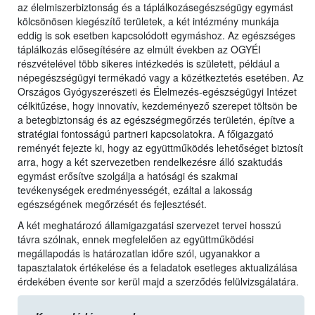
az élelmiszerbiztonság és a táplálkozásegészségügy egymást
kölcsönösen kiegészítő területek, a két intézmény munkája
eddig is sok esetben kapcsolódott egymáshoz. Az egészséges
táplálkozás elősegítésére az elmúlt években az OGYÉI
részvételével több sikeres intézkedés is született, például a
népegészségügyi termékadó vagy a közétkeztetés esetében. Az
Országos Gyógyszerészeti és Élelmezés-egészségügyi Intézet
célkitűzése, hogy innovatív, kezdeményező szerepet töltsön be
a betegbiztonság és az egészségmegőrzés területén, építve a
stratégiai fontosságú partneri kapcsolatokra. A főigazgató
reményét fejezte ki, hogy az együttműködés lehetőséget biztosít
arra, hogy a két szervezetben rendelkezésre álló szaktudás
egymást erősítve szolgálja a hatósági és szakmai
tevékenységek eredményességét, ezáltal a lakosság
egészségének megőrzését és fejlesztését.
A két meghatározó államigazgatási szervezet tervei hosszú
távra szólnak, ennek megfelelően az együttműködési
megállapodás is határozatlan időre szól, ugyanakkor a
tapasztalatok értékelése és a feladatok esetleges aktualizálása
érdekében évente sor kerül majd a szerződés felülvizsgálatára.