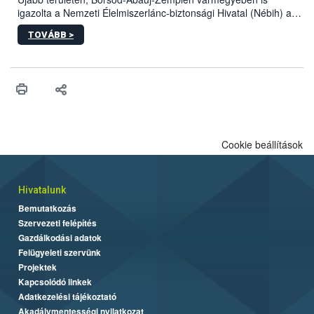
igazolta a Nemzeti Élelmiszerlánc-biztonsági Hivatal (Nébih) a
kőrisrontó karcsúdíszbogár (Agrilus planipennis) jelenlétét. A
TOVÁBB >
kártevőt nem csak színcsapdában találták meg, de már fertőzött
fában is azonosították. A növényvédelmi szakemberek folytatják
az intenzív felderítést, emellett az intézkedéseket a szlovák
hatósággal is összehangolják a terjedés megállítása érdekében.
Cookie beállítások
Hivatalunk
Bemutatkozás
Szervezeti felépítés
Gazdálkodási adatok
Felügyeleti szervünk
Projektek
Kapcsolódó linkek
Adatkezelési tájékoztató
Akadálymentességi nyilatkozat