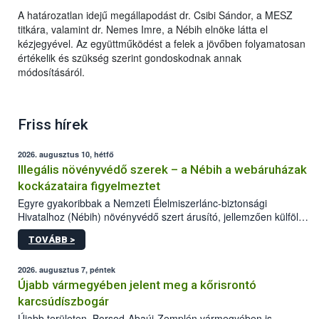
A határozatlan idejű megállapodást dr. Csibi Sándor, a MESZ
titkára, valamint dr. Nemes Imre, a Nébih elnöke látta el
kézjegyével. Az együttműködést a felek a jövőben folyamatosan
értékelik és szükség szerint gondoskodnak annak
módosításáról.
Friss hírek
2026. augusztus 10, hétfő
Illegális növényvédő szerek – a Nébih a webáruházak
kockázataira figyelmeztet
Egyre gyakoribbak a Nemzeti Élelmiszerlánc-biztonsági
Hivatalhoz (Nébih) növényvédő szert árusító, jellemzően külföldi
honlapok kapcsán érkező bejelentések. Emellett az ilyen
TOVÁBB >
termékeket kínáló kéretlen online reklámok mennyisége is
számottevően megnövekedett az elmúlt időszakban. A Nébih
összegyűjtötte az illegális növényvédő szerek kapcsán
2026. augusztus 7, péntek
előforduló árulkodó jeleket, valamint a webáruházakból való
Újabb vármegyében jelent meg a kőrisrontó
vásárlás kockázatait.
karcsúdíszbogár
Újabb területen, Borsod-Abaúj-Zemplén vármegyében is