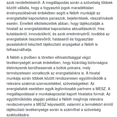
azok rendeltetéséről. A megállapodás során a szövetség többek
között vállalta, hogy a fogyasztói jogok maradéktalan
érvényesülésének érdekében segíti a Nébih munkáját az
energiaitallal kapcsolatos panaszok, bejelentések, visszahívások
esetén. Emellett elkötelezettek abban, hogy tájékoztatják a
hivatalt az energiaitalokkal kapcsolatos aktualitásokról, friss
kutatásokról, innovációkról, és azok eredményéről, továbbá az
energiaitalok összetevőiről, hatásairól és fogyasztási
javaslatokról készített tájékoztató anyagaikat a Nébih is
felhasználhatja.
A Nébih a jövőben is töretlen elhivatottsággal végzi
tevékenységét annak érdekében, hogy kizárólag biztonságos
élelmiszerek kerülhessenek a boltok polcaira, mely
természetesen vonatkozik az energiaitalokra is. A hivatal
munkája során többek között rendszeresen együttműködik a
releváns szakmai szervezetekkel, szövetségekkel. Az
energiaitalok esetében egyik legfontosabb partnere a MESZ. A
megállapodással e munkakapcsolat kapott hivatalos formát. Az
együttműködés alapján például a Nébih meghívja releváns
rendezvényeire a MESZ képviselőit, valamint a termékkört érintő
tájékoztató tevékenysége során is számíthat a szövetség
szaktudására.