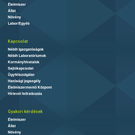
Élelmiszer
Állat
Növény
Labor/Egyéb
Kapcsolat
Nébih Igazgatóságok
Nébih Laboratóriumok
Kormányhivatalok
Sajtókapcsolat
Ügyfélszolgálat
Hatósági jogsegély
Élelmiszermentő Központ
Hírlevél feliratkozás
Gyakori kérdések
Élelmiszer
Állat
Növény