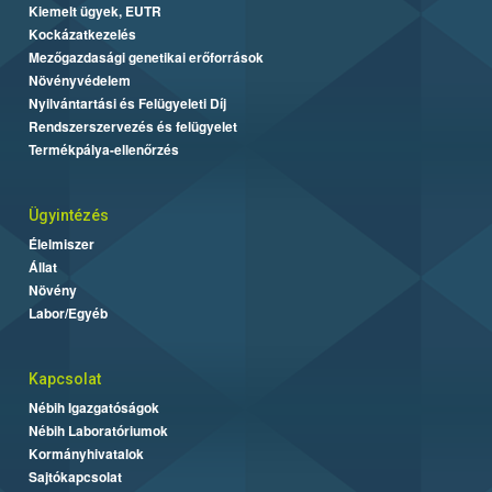
Kiemelt ügyek, EUTR
Kockázatkezelés
Mezőgazdasági genetikai erőforrások
Növényvédelem
Nyilvántartási és Felügyeleti Díj
Rendszerszervezés és felügyelet
Termékpálya-ellenőrzés
Ügyintézés
Élelmiszer
Állat
Növény
Labor/Egyéb
Kapcsolat
Nébih Igazgatóságok
Nébih Laboratóriumok
Kormányhivatalok
Sajtókapcsolat