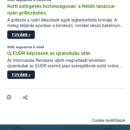
Kerti sütögetés biztonságosan: a Nébih tanácsai
nyári grillezéshez
A grillezés a nyári étkezések egyik legkedveltebb formája. A
meleg időjárás azonban a kórokozó, romlást okozó baktériumok
gyorsabb szaporodásának is kedvez. A szabadtéri sütögetés
TOVÁBB >
ezért nem csupán a megfelelő sütési technikáról szól: legalább
ilyen fontos az alapanyagok biztonságos kezelése, az alapvető
higiéniai szabályok betartása, a megfelelő hőkezelés, valamint a
2026. augusztus 4, kedd
maradékok szakszerű tárolása. A Nemzeti Élelmiszerlánc-
Új EUDR képzések az újraindulás után
biztonsági Hivatal (Nébih) Oktatási Programja összegyűjtötte a
Az Információs Rendszer újbóli megnyitását követően
biztonságos grillezés legfontosabb tudnivalóit.
újraindultak az EUDR szerinti piaci szereplőknek szóló online
képzések.
TOVÁBB >
Cookie beállítások