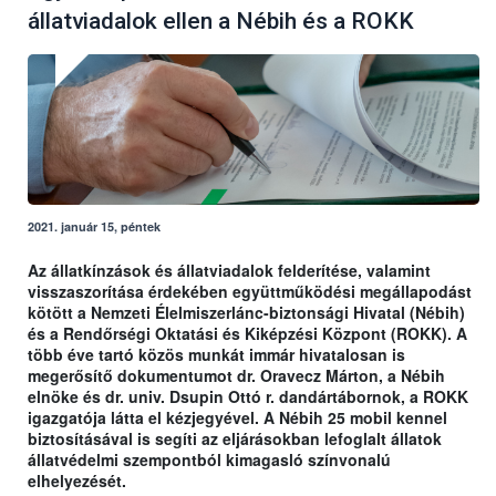
állatviadalok ellen a Nébih és a ROKK
2021. január 15, péntek
Az állatkínzások és állatviadalok felderítése, valamint
visszaszorítása érdekében együttműködési megállapodást
kötött a Nemzeti Élelmiszerlánc-biztonsági Hivatal (Nébih)
és a Rendőrségi Oktatási és Kiképzési Központ (ROKK). A
több éve tartó közös munkát immár hivatalosan is
megerősítő dokumentumot dr. Oravecz Márton, a Nébih
elnöke és dr. univ. Dsupin Ottó r. dandártábornok, a ROKK
igazgatója látta el kézjegyével. A Nébih 25 mobil kennel
biztosításával is segíti az eljárásokban lefoglalt állatok
állatvédelmi szempontból kimagasló színvonalú
elhelyezését.