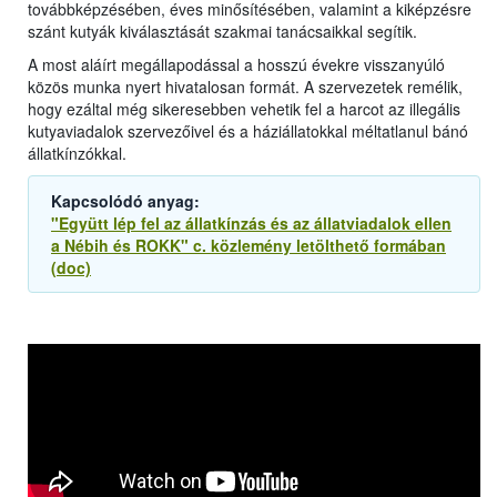
továbbképzésében, éves minősítésében, valamint a kiképzésre
szánt kutyák kiválasztását szakmai tanácsaikkal segítik.
A most aláírt megállapodással a hosszú évekre visszanyúló
közös munka nyert hivatalosan formát. A szervezetek remélik,
hogy ezáltal még sikeresebben vehetik fel a harcot az illegális
kutyaviadalok szervezőivel és a háziállatokkal méltatlanul bánó
állatkínzókkal.
Kapcsolódó anyag:
"Együtt lép fel az állatkínzás és az állatviadalok ellen
a Nébih és ROKK" c. közlemény letölthető formában
(doc)