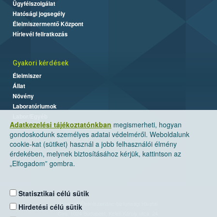
Ügyfélszolgálat
Hatósági jogsegély
Élelmiszermentő Központ
Hírlevél feliratkozás
Gyakori kérdések
Élelmiszer
Állat
Növény
Laboratóriumok
Labor/Egyéb
Adatkezelési tájékoztatónkban
megismerheti, hogyan
gondoskodunk személyes adatai védelméről. Weboldalunk
cookie-kat (sütiket) használ a jobb felhasználói élmény
érdekében, melynek biztosításához kérjük, kattintson az
„Elfogadom” gombra.
Statisztikai célú sütik
Nemzeti Élelmiszerlánc-biztonsági Hivatal
Hirdetési célú sütik
Cím: 1024 Budapest, Keleti Károly utca. 24.