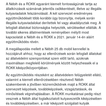
A Nébih és a ROKK egyaránt kiemelt fontosságúnak tartja az
állatkínzások számának jelentős csökkentését, illetve az illegális
kutyaviadalok felszámolását. A két szervezet eredményes
együttműködését több korábbi ügy bizonyítja, melyek során
illegális kutyaviadalokat derítettek fel vagy akadályoztak meg. A
lefoglalt állatokat biztonságba helyezték, sérüléseiket ellátták. A
további sikeres állatmentések reményében mélyíti most
kapcsolatát a Nébih és a ROKK a 2021. január 14-én aláírt
együttműködés révén.
A megállapodás mellett a Nébih 25 db mobil kennellel is
hozzájárult ahhoz, hogy az ellenőrzések során lefoglalt állatokat
az állatvédelmi szempontokat szem előtt tartó, azoknak
maximálisan megfelelő körülmények között helyezhessék el a
ROKK kiképzőközpontjában.
Az együttműködés részeként az állatvédelem felügyeletét ellátó,
valamint a kiemelt ellenőrzésekben résztvevő Nébih
szakemberek a jövőben közreműködnek majd a ROKK által
szervezett képzések, továbbképzések, vizsgáztatások, és
minősítések végrehajtásában. A ROKK munkatársai pedig részt
vesznek a Nébih által foglalkoztatott kutyavezetők kiképzésében
és továbbképzésében, a már kiképzett szolgálati kutyák