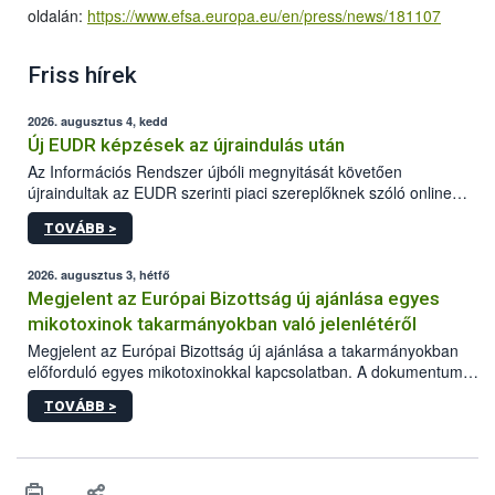
oldalán:
https://www.efsa.europa.eu/en/press/news/181107
Friss hírek
2026. augusztus 4, kedd
Új EUDR képzések az újraindulás után
Az Információs Rendszer újbóli megnyitását követően
újraindultak az EUDR szerinti piaci szereplőknek szóló online
képzések.
TOVÁBB >
2026. augusztus 3, hétfő
Megjelent az Európai Bizottság új ajánlása egyes
mikotoxinok takarmányokban való jelenlétéről
Megjelent az Európai Bizottság új ajánlása a takarmányokban
előforduló egyes mikotoxinokkal kapcsolatban. A dokumentum
2027-től új irányértékek alkalmazását írja elő, és a jelenleg
TOVÁBB >
hatályos uniós ajánlások helyébe lép.