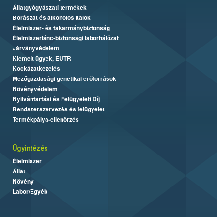
Állatgyógyászati termékek
Borászat és alkoholos italok
Élelmiszer- és takarmánybiztonság
Élelmiszerlánc-biztonsági laborhálózat
Járványvédelem
Kiemelt ügyek, EUTR
Kockázatkezelés
Mezőgazdasági genetikai erőforrások
Növényvédelem
Nyilvántartási és Felügyeleti Díj
Rendszerszervezés és felügyelet
Termékpálya-ellenőrzés
Ügyintézés
Élelmiszer
Állat
Növény
Labor/Egyéb