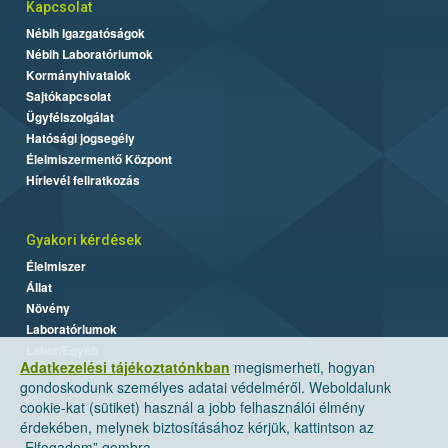
Kapcsolat
Nébih Igazgatóságok
Nébih Laboratóriumok
Kormányhivatalok
Sajtókapcsolat
Ügyfélszolgálat
Hatósági jogsegély
Élelmiszermentő Központ
Hírlevél feliratkozás
Gyakori kérdések
Élelmiszer
Állat
Növény
Laboratóriumok
Labor/Egyéb
Adatkezelési tájékoztatónkban
megismerheti, hogyan
gondoskodunk személyes adatai védelméről. Weboldalunk
cookie-kat (sütiket) használ a jobb felhasználói élmény
érdekében, melynek biztosításához kérjük, kattintson az
„Elfogadom” gombra.