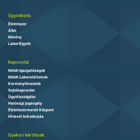
Ügyintézés
Élelmiszer
Állat
Növény
Labor/Egyéb
Kapcsolat
Nébih Igazgatóságok
Nébih Laboratóriumok
Kormányhivatalok
Sajtókapcsolat
Ügyfélszolgálat
Hatósági jogsegély
Élelmiszermentő Központ
Hírlevél feliratkozás
Gyakori kérdések