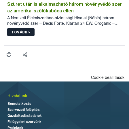
hatósággal is összehangolják a terjedés megállítása érdekében.
Szüret után is alkalmazható három növényvédő szer
az amerikai szőlőkabóca ellen
A Nemzeti Élelmiszerlánc-biztonsági Hivatal (Nébih) három
növényvédő szer – Decis Forte, Klartan 24 EW, Oroganic –
engedélyokiratát módosította, így azok a szüretet követően,
TOVÁBB >
egészen a vesszőérettség (BBCH 91) stádiumáig
felhasználhatóak a szőlőben. A kiterjesztések célja, hogy a korai
érésű szőlőkben is legyen lehetőség a károsító elleni további
védekezésre. Az Oroganic készítmény kis kiszerelésben kiskerti
felhasználók számára is elérhető és ökológiai termesztésben is
engedélyezett.
Cookie beállítások
Hivatalunk
Bemutatkozás
Szervezeti felépítés
Gazdálkodási adatok
Felügyeleti szervünk
Projektek