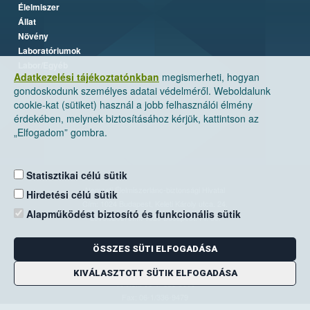
Élelmiszer
Állat
Növény
Laboratóriumok
Labor/Egyéb
Adatkezelési tájékoztatónkban
megismerheti, hogyan
gondoskodunk személyes adatai védelméről. Weboldalunk
cookie-kat (sütiket) használ a jobb felhasználói élmény
érdekében, melynek biztosításához kérjük, kattintson az
„Elfogadom” gombra.
Statisztikai célú sütik
Nemzeti Élelmiszerlánc-biztonsági Hivatal
Hirdetési célú sütik
Cím: 1024 Budapest, Keleti Károly utca. 24.
Alapműködést biztosító és funkcionális sütik
Levelezési cím: 1525 Budapest. Pf. 30.
ÖSSZES SÜTI ELFOGADÁSA
E-mail:
ugyfelszolgalat@nebih.gov.hu
Zöld szám: 06-80/263-244
KIVÁLASZTOTT SÜTIK ELFOGADÁSA
Telefon: 06-1/ 336-9000
Fax: 06-1/336-9479