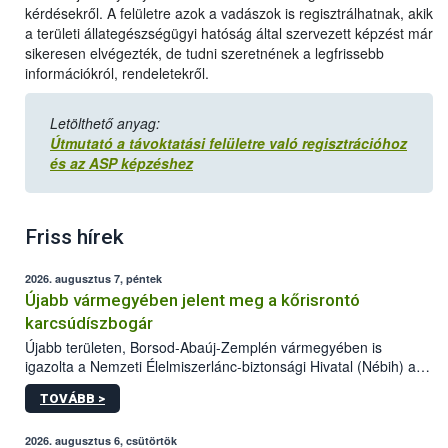
kérdésekről. A felületre azok a vadászok is regisztrálhatnak, akik
a területi állategészségügyi hatóság által szervezett képzést már
sikeresen elvégezték, de tudni szeretnének a legfrissebb
információkról, rendeletekről.
Letölthető anyag:
Útmutató a távoktatási felületre való regisztrációhoz
és az ASP képzéshez
Friss hírek
2026. augusztus 7, péntek
Újabb vármegyében jelent meg a kőrisrontó
karcsúdíszbogár
Újabb területen, Borsod-Abaúj-Zemplén vármegyében is
igazolta a Nemzeti Élelmiszerlánc-biztonsági Hivatal (Nébih) a
kőrisrontó karcsúdíszbogár (Agrilus planipennis) jelenlétét. A
TOVÁBB >
kártevőt nem csak színcsapdában találták meg, de már fertőzött
fában is azonosították. A növényvédelmi szakemberek folytatják
az intenzív felderítést, emellett az intézkedéseket a szlovák
2026. augusztus 6, csütörtök