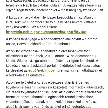
kötelezettségnek a vadászok január óta online is eleget
tehetnek a Nébih távoktatási oldalán. A képzés teljesítése – az
egyéni regisztráció lehetőségével – most még egyszerűbbé vált.
A kurzus a Távoktatási Rendszer kezdőoldalán az „Ajánlott
kurzusok” menüpontból érhető el a képzés nevére kattintva,
vagy közvetlenül az alábbi linken:
http://edu.nebih.gov.hu/course/view.php?id=152
.
A képzés tananyaga – a segédanyagokkal együtt – elérhető
online, illetve letölthető pdf formátumban is.
Az online vizsgát csak a tananyag elolvasását követően
teljesíthetik az érintettek, 2019. január 14. és december 13.
között. Sikeres vizsga után a tanúsítvány rögtön letölthető. A
képzéssel és a távoktatási portál működtetésével kapcsolatos
kérdéseket az
edu@nebih.gov.hu
e-mail címen juttathatják el
a Nébih-hez az érintettek.
Az online felületet a kurzus elvégzése után is érdemes
figyelemmel kísérni, ugyanis a közzétett információk, utasítások,
előírások folyamatosan frissülnek. Az oldalon tehát a vadászok
bármikor hozzájuthatnak a legfrissebb rendelkezésekhez,
valamint tájékozódhatnak a nemzetközi tapasztalatokról, az
aktuális járványhelyzetről és az őket érintő legfontosabb