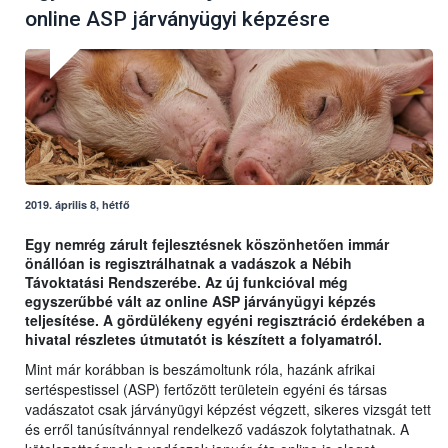
online ASP járványügyi képzésre
2019. április 8, hétfő
Egy nemrég zárult fejlesztésnek köszönhetően immár
önállóan is regisztrálhatnak a vadászok a Nébih
Távoktatási Rendszerébe. Az új funkcióval még
egyszerűbbé vált az online ASP járványügyi képzés
teljesítése. A gördülékeny egyéni regisztráció érdekében a
hivatal részletes útmutatót is készített a folyamatról.
Mint már korábban is beszámoltunk róla, hazánk afrikai
sertéspestissel (ASP) fertőzött területein egyéni és társas
vadászatot csak járványügyi képzést végzett, sikeres vizsgát tett
és erről tanúsítvánnyal rendelkező vadászok folytathatnak. A