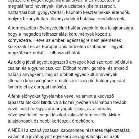
megtalálható növények, illetve üzletben (élelmiszerbolt,
háztartási bolt, gyógyszertár) kapható késztermékek értendők,
melyek bizonyítottan növényvédelmi hatással rendelkeznek.
A természetes növényvédelmi hatóanyagok fontos tulajdonsága,
hogy a megadott felhasználási körülmények között a
környezetre, illetve az emberi egészségre nem jelentenek
kockázatot és az Európai Unió területén szabadon – egyéb
megkötések nélkül – felhasználhatók.
Az eddig jóváhagyott egyszerű anyagok közt szerepel például a
csalán és a gyümölcscukor. Előbbit rovar-, gomba- és atkaölő
hatású anyagként, míg az utóbbit egyes kultúrnövények
ellenálló képességének erősítésére szolgáló hatóanyagként
ismerte el az európai hatóság.
A fenti előnyöket figyelembe véve, valamint a kedvező
tapasztalatokból kiindulva a közeli jövőben várhatóan tovább
bővül majd az egyszerű anyagok listája, az alternatív
növényvédelmi megoldásokat választó termesztők, kiskert
tulajdonosok és hobbi kertészek érdekében.
A NÉBIH a szabályozással kapcsolatos részletes tájékoztatást,
valamint a jóváhagyott egyszerű anyagok listáját és azok