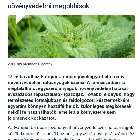
növényvédelmi megoldások
2017. szeptember 1, péntek
15-re bővült az Európai Unióban jóváhagyott alternatív
növényvédelmi hatóanyagok száma. A természetben is
megtalálható, egyszerű anyagok növényvédelmi hatását
évszázados tapasztalatok igazolják. További előnyük, hogy
természetes formájukban és feldolgozott késztermékként
egyaránt könnyen hozzáférhetők, különleges megkötések
nélkül felhasználhatók, emellett a környezetre sem
jelentenek kockázatot.
Az Európai Unióban jóváhagyott növényvédő szer hatóanyagok
között immár 15-re bővült az ún. „egyszerű anyagok” száma. Az
egyszerű anyagok fogalma alatt olyan, a természetben is