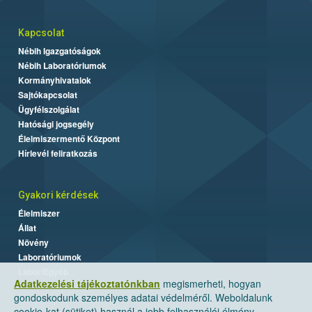
Kapcsolat
Nébih Igazgatóságok
Nébih Laboratóriumok
Kormányhivatalok
Sajtókapcsolat
Ügyfélszolgálat
Hatósági jogsegély
Élelmiszermentő Központ
Hírlevél feliratkozás
Gyakori kérdések
Élelmiszer
Állat
Növény
Laboratóriumok
Labor/Egyéb
Adatkezelési tájékoztatónkban
megismerheti, hogyan
gondoskodunk személyes adatai védelméről. Weboldalunk
cookie-kat (sütiket) használ a jobb felhasználói élmény