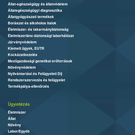
Állat-egészségügy és állatvédelem
Állategészségügyi diagnosztika
Állatgyógyászati termékek
Borászat és alkoholos italok
Élelmiszer- és takarmánybiztonság
Élelmiszerlánc-biztonsági laborhálózat
Járványvédelem
Kiemelt ügyek, EUTR
Kockázatkezelés
Mezőgazdasági genetikai erőforrások
Növényvédelem
Nyilvántartási és Felügyeleti Díj
Rendszerszervezés és felügyelet
Termékpálya-ellenőrzés
Ügyintézés
Élelmiszer
Állat
Növény
Labor/Egyéb