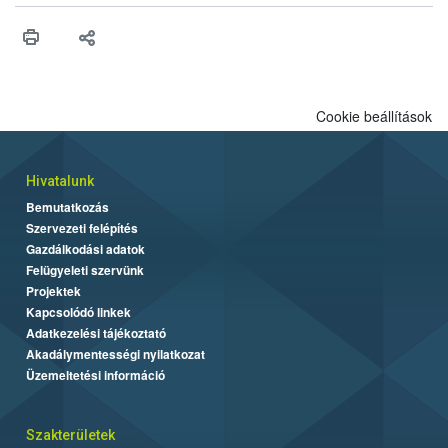
érésű szőlőkben is legyen lehetőség a károsító elleni további
védekezésre. Az Oroganic készítmény kis kiszerelésben kiskerti
felhasználók számára is elérhető és ökológiai termesztésben is
engedélyezett.
Cookie beállítások
Hivatalunk
Bemutatkozás
Szervezeti felépítés
Gazdálkodási adatok
Felügyeleti szervünk
Projektek
Kapcsolódó linkek
Adatkezelési tájékoztató
Akadálymentességi nyilatkozat
Üzemeltetési információ
Szakterületek