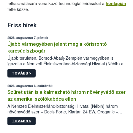
felhasználására vonatkozó technológiai leírásokat a
honlapján
tette közzé.
Friss hírek
2026. augusztus 7, péntek
Újabb vármegyében jelent meg a kőrisrontó
karcsúdíszbogár
Újabb területen, Borsod-Abaúj-Zemplén vármegyében is
igazolta a Nemzeti Élelmiszerlánc-biztonsági Hivatal (Nébih) a
kőrisrontó karcsúdíszbogár (Agrilus planipennis) jelenlétét. A
TOVÁBB >
kártevőt nem csak színcsapdában találták meg, de már fertőzött
fában is azonosították. A növényvédelmi szakemberek folytatják
az intenzív felderítést, emellett az intézkedéseket a szlovák
2026. augusztus 6, csütörtök
hatósággal is összehangolják a terjedés megállítása érdekében.
Szüret után is alkalmazható három növényvédő szer
az amerikai szőlőkabóca ellen
A Nemzeti Élelmiszerlánc-biztonsági Hivatal (Nébih) három
növényvédő szer – Decis Forte, Klartan 24 EW, Oroganic –
engedélyokiratát módosította, így azok a szüretet követően,
TOVÁBB >
egészen a vesszőérettség (BBCH 91) stádiumáig
felhasználhatóak a szőlőben. A kiterjesztések célja, hogy a korai