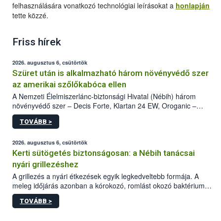
felhasználására vonatkozó technológiai leírásokat a
honlapján
tette közzé.
Friss hírek
2026. augusztus 6, csütörtök
Szüret után is alkalmazható három növényvédő szer
az amerikai szőlőkabóca ellen
A Nemzeti Élelmiszerlánc-biztonsági Hivatal (Nébih) három
növényvédő szer – Decis Forte, Klartan 24 EW, Oroganic –
engedélyokiratát módosította, így azok a szüretet követően,
TOVÁBB >
egészen a vesszőérettség (BBCH 91) stádiumáig
felhasználhatóak a szőlőben. A kiterjesztések célja, hogy a korai
érésű szőlőkben is legyen lehetőség a károsító elleni további
2026. augusztus 6, csütörtök
védekezésre. Az Oroganic készítmény kis kiszerelésben kiskerti
Kerti sütögetés biztonságosan: a Nébih tanácsai
felhasználók számára is elérhető és ökológiai termesztésben is
nyári grillezéshez
engedélyezett.
A grillezés a nyári étkezések egyik legkedveltebb formája. A
meleg időjárás azonban a kórokozó, romlást okozó baktériumok
gyorsabb szaporodásának is kedvez. A szabadtéri sütögetés
TOVÁBB >
ezért nem csupán a megfelelő sütési technikáról szól: legalább
ilyen fontos az alapanyagok biztonságos kezelése, az alapvető