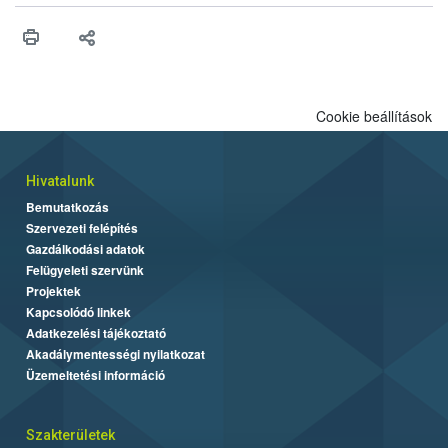
higiéniai szabályok betartása, a megfelelő hőkezelés, valamint a
maradékok szakszerű tárolása. A Nemzeti Élelmiszerlánc-
biztonsági Hivatal (Nébih) Oktatási Programja összegyűjtötte a
biztonságos grillezés legfontosabb tudnivalóit.
Cookie beállítások
Hivatalunk
Bemutatkozás
Szervezeti felépítés
Gazdálkodási adatok
Felügyeleti szervünk
Projektek
Kapcsolódó linkek
Adatkezelési tájékoztató
Akadálymentességi nyilatkozat
Üzemeltetési információ
Szakterületek