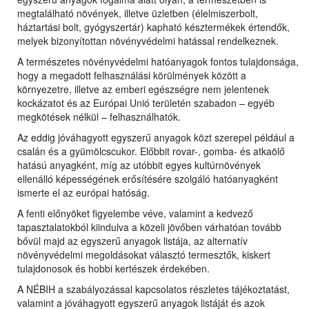
megtalálható növények, illetve üzletben (élelmiszerbolt,
háztartási bolt, gyógyszertár) kapható késztermékek értendők,
melyek bizonyítottan növényvédelmi hatással rendelkeznek.
A természetes növényvédelmi hatóanyagok fontos tulajdonsága,
hogy a megadott felhasználási körülmények között a
környezetre, illetve az emberi egészségre nem jelentenek
kockázatot és az Európai Unió területén szabadon – egyéb
megkötések nélkül – felhasználhatók.
Az eddig jóváhagyott egyszerű anyagok közt szerepel például a
csalán és a gyümölcscukor. Előbbit rovar-, gomba- és atkaölő
hatású anyagként, míg az utóbbit egyes kultúrnövények
ellenálló képességének erősítésére szolgáló hatóanyagként
ismerte el az európai hatóság.
A fenti előnyöket figyelembe véve, valamint a kedvező
tapasztalatokból kiindulva a közeli jövőben várhatóan tovább
bővül majd az egyszerű anyagok listája, az alternatív
növényvédelmi megoldásokat választó termesztők, kiskert
tulajdonosok és hobbi kertészek érdekében.
A NÉBIH a szabályozással kapcsolatos részletes tájékoztatást,
valamint a jóváhagyott egyszerű anyagok listáját és azok