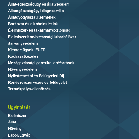
Állat-egészségügy és állatvédelem
Állategészségügyi diagnosztika
Állatgyógyászati termékek
Borászat és alkoholos italok
Élelmiszer- és takarmánybiztonság
Élelmiszerlánc-biztonsági laborhálózat
Járványvédelem
Kiemelt ügyek, EUTR
Kockázatkezelés
Mezőgazdasági genetikai erőforrások
Növényvédelem
Nyilvántartási és Felügyeleti Díj
Rendszerszervezés és felügyelet
Termékpálya-ellenőrzés
Ügyintézés
Élelmiszer
Állat
Növény
Labor/Egyéb