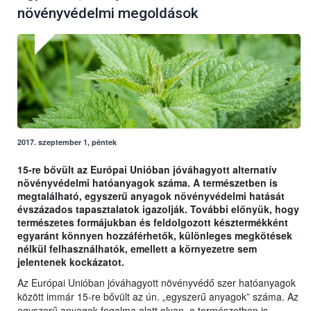
növényvédelmi megoldások
2017. szeptember 1, péntek
15-re bővült az Európai Unióban jóváhagyott alternatív
növényvédelmi hatóanyagok száma. A természetben is
megtalálható, egyszerű anyagok növényvédelmi hatását
évszázados tapasztalatok igazolják. További előnyük, hogy
természetes formájukban és feldolgozott késztermékként
egyaránt könnyen hozzáférhetők, különleges megkötések
nélkül felhasználhatók, emellett a környezetre sem
jelentenek kockázatot.
Az Európai Unióban jóváhagyott növényvédő szer hatóanyagok
között immár 15-re bővült az ún. „egyszerű anyagok” száma. Az
egyszerű anyagok fogalma alatt olyan, a természetben is