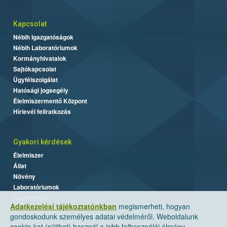
Kapcsolat
Nébih Igazgatóságok
Nébih Laboratóriumok
Kormányhivatalok
Sajtókapcsolat
Ügyfélszolgálat
Hatósági jogsegély
Élelmiszermentő Központ
Hírlevél feliratkozás
Gyakori kérdések
Élelmiszer
Állat
Növény
Laboratóriumok
Labor/Egyéb
Adatkezelési tájékoztatónkban
megismerheti, hogyan
gondoskodunk személyes adatai védelméről. Weboldalunk
cookie-kat (sütiket) használ a jobb felhasználói élmény