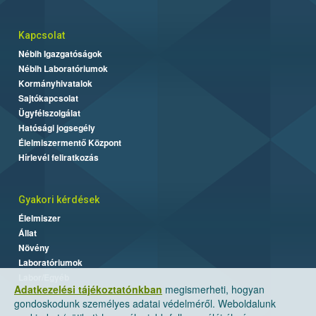
Kapcsolat
Nébih Igazgatóságok
Nébih Laboratóriumok
Kormányhivatalok
Sajtókapcsolat
Ügyfélszolgálat
Hatósági jogsegély
Élelmiszermentő Központ
Hírlevél feliratkozás
Gyakori kérdések
Élelmiszer
Állat
Növény
Laboratóriumok
Labor/Egyéb
Adatkezelési tájékoztatónkban
megismerheti, hogyan
gondoskodunk személyes adatai védelméről. Weboldalunk