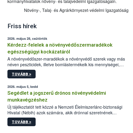
kormányhivatalok növény- és talajvédelmi igazgatóságain.
Növény-, Talaj- és Agrárkörnyezet-védelmi Igazgatóság
Friss hírek
2026. május 28, csütörtök
Kérdezz-felelek a növényvédőszermaradékok
egészségügyi kockázatáról
A növényvédőszer-maradékok a növényvédő szerek vagy más
néven peszticidek, illetve bomlástermékeik kis mennyiségei,
melyek a terményekben vagy azok felületén a betakarítást,
TOVÁBB >
szüretelést, illetve tárolást követően is megmaradhatnak. Az
elvárt hatás kifejtéséhez a növényvédő szerek bizonyos
mennyiségének esetenként a kezelt terményeken is jelen kell
2026. május 5, kedd
lennie. Nem minden élelmiszer tartalmaz szermaradékot.
Segédlet a jogszerű drónos növényvédelmi
Azokban az élelmiszerekben is, melyekben kimutathatóak,
munkavégzéshez
általában csak nagyon kis mennyiségben vannak jelen, így nem
Új tájékoztatót tett közzé a Nemzeti Élelmiszerlánc-biztonsági
jelenthetnek kockázatot a fogyasztó egészségére nézve.
Hivatal (Nébih) azok számára, akik drónnal szeretnének
növényvédelmi vagy tápanyag-gazdálkodási tevékenységet
TOVÁBB >
végezni Magyarországon. Az összefoglaló részletesen
szerepelnek a jogszerű működéshez szükséges személyi,