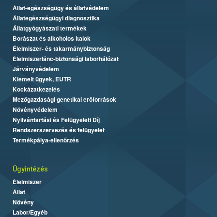
Állat-egészségügy és állatvédelem
Állategészségügyi diagnosztika
Állatgyógyászati termékek
Borászat és alkoholos italok
Élelmiszer- és takarmánybiztonság
Élelmiszerlánc-biztonsági laborhálózat
Járványvédelem
Kiemelt ügyek, EUTR
Kockázatkezelés
Mezőgazdasági genetikai erőforrások
Növényvédelem
Nyilvántartási és Felügyeleti Díj
Rendszerszervezés és felügyelet
Termékpálya-ellenőrzés
Ügyintézés
Élelmiszer
Állat
Növény
Labor/Egyéb