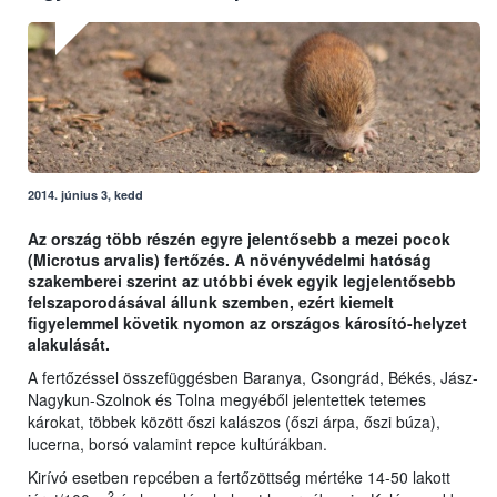
2014. június 3, kedd
Az ország több részén egyre jelentősebb a mezei pocok
(Microtus arvalis) fertőzés. A növényvédelmi hatóság
szakemberei szerint az utóbbi évek egyik legjelentősebb
felszaporodásával állunk szemben, ezért kiemelt
figyelemmel követik nyomon az országos károsító-helyzet
alakulását.
A fertőzéssel összefüggésben Baranya, Csongrád, Békés, Jász-
Nagykun-Szolnok és Tolna megyéből jelentettek tetemes
károkat, többek között őszi kalászos (őszi árpa, őszi búza),
lucerna, borsó valamint repce kultúrákban.
Kirívó esetben repcében a fertőzöttség mértéke 14-50 lakott
2