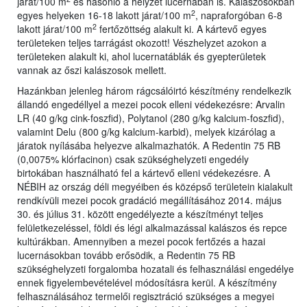
járat/100 m
és hasonló a helyzet lucernában is. Kalászosokban
2
egyes helyeken 16-18 lakott járat/100 m
, napraforgóban 6-8
2
lakott járat/100 m
fertőzöttség alakult ki. A kártevő egyes
területeken teljes tarrágást okozott! Vészhelyzet azokon a
területeken alakult ki, ahol lucernatáblák és gyepterületek
vannak az őszi kalászosok mellett.
Hazánkban jelenleg három rágcsálóirtó készítmény rendelkezik
állandó engedéllyel a mezei pocok elleni védekezésre: Arvalin
LR (40 g/kg cink-foszfid), Polytanol (280 g/kg kalcium-foszfid),
valamint Delu (800 g/kg kalcium-karbid), melyek kizárólag a
járatok nyílásába helyezve alkalmazhatók. A Redentin 75 RB
(0,0075% klórfacinon) csak szükséghelyzeti engedély
birtokában használható fel a kártevő elleni védekezésre. A
NÉBIH az ország déli megyéiben és középső területein kialakult
rendkívüli mezei pocok gradáció megállításához 2014. május
30. és július 31. között engedélyezte a készítményt teljes
felületkezeléssel, földi és légi alkalmazással kalászos és repce
kultúrákban. Amennyiben a mezei pocok fertőzés a hazai
lucernásokban tovább erősödik, a Redentin 75 RB
szükséghelyzeti forgalomba hozatali és felhasználási engedélye
ennek figyelembevételével módosításra kerül. A készítmény
felhasználásához termelői regisztráció szükséges a megyei