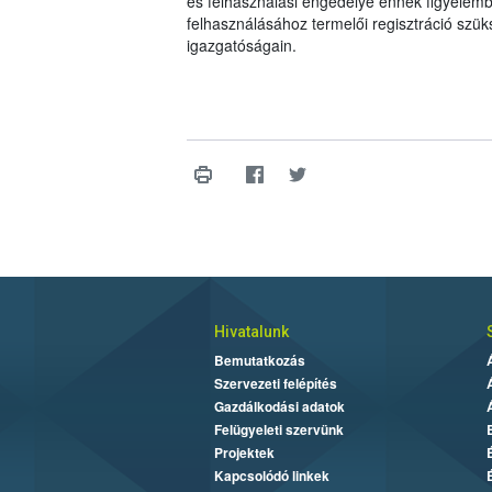
és felhasználási engedélye ennek figyelemb
felhasználásához termelői regisztráció szü
igazgatóságain.
Hivatalunk
Bemutatkozás
Szervezeti felépítés
Gazdálkodási adatok
Felügyeleti szervünk
Projektek
Kapcsolódó linkek