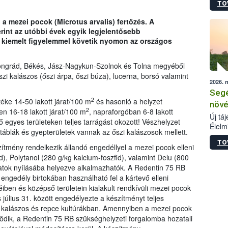
TO
termé
szüret
a mezei pocok (Microtus arvalis) fertőzés. A
megma
int az utóbbi évek egyik legjelentősebb
növén
t kiemelt figyelemmel követik nyomon az országos
esete
lenni
szerm
ongrád, Békés, Jász-Nagykun-Szolnok és Tolna megyéből
melye
szi kalászos (őszi árpa, őszi búza), lucerna, borsó valamint
2026. 
kis m
Segé
jelen
2
éke 14-50 lakott járat/100 m
és hasonló a helyzet
nézve
növé
2
n 16-18 lakott járat/100 m
, napraforgóban 6-8 lakott
Új tá
vő egyes területeken teljes tarrágást okozott! Vészhelyzet
Élelm
atáblák és gyepterületek vannak az őszi kalászosok mellett.
számá
TO
növén
ítmény rendelkezik állandó engedéllyel a mezei pocok elleni
tevék
d), Polytanol (280 g/kg kalcium-foszfid), valamint Delu (800
össze
áratok nyílásába helyezve alkalmazhatók. A Redentin 75 RB
működ
engedély birtokában használható fel a kártevő elleni
hatósá
ben és középső területein kialakult rendkívüli mezei pocok
július 31. között engedélyezte a készítményt teljes
sal kalászos és repce kultúrákban. Amennyiben a mezei pocok
ödik, a Redentin 75 RB szükséghelyzeti forgalomba hozatali