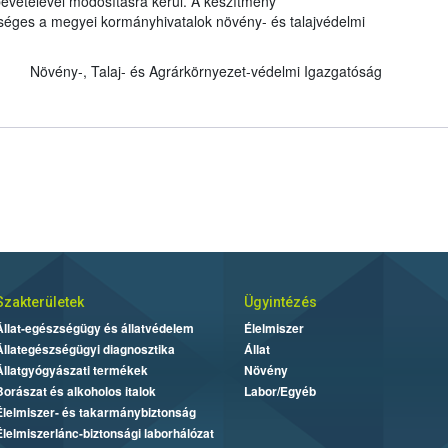
evételével módosításra kerül. A készítmény
kséges a megyei kormányhivatalok növény- és talajvédelmi
Növény-, Talaj- és Agrárkörnyezet-védelmi Igazgatóság
Szakterületek
Ügyintézés
Állat-egészségügy és állatvédelem
Élelmiszer
Állategészségügyi diagnosztika
Állat
Állatgyógyászati termékek
Növény
Borászat és alkoholos italok
Labor/Egyéb
Élelmiszer- és takarmánybiztonság
Élelmiszerlánc-biztonsági laborhálózat