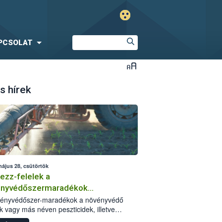
PCSOLAT
s hírek
május 28, csütörtök
ezz-felelek a
ényvédőszermaradékok
zségügyi kockázatáról
vényvédőszer-maradékok a növényvédő
k vagy más néven peszticidek, illetve
stermékeik kis mennyiségei, melyek a