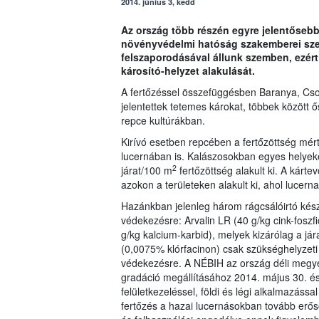
2014. június 3, kedd
Az ország több részén egyre jelentősebb 
növényvédelmi hatóság szakemberei szer
felszaporodásával állunk szemben, ezér
károsító-helyzet alakulását.
A fertőzéssel összefüggésben Baranya, Cs
jelentettek tetemes károkat, többek között ő
repce kultúrákban.
Kirívó esetben repcében a fertőzöttség mért
lucernában is. Kalászosokban egyes helyeke
2
járat/100 m
fertőzöttség alakult ki. A kárte
azokon a területeken alakult ki, ahol lucern
Hazánkban jelenleg három rágcsálóirtó kész
védekezésre: Arvalin LR (40 g/kg cink-foszfi
g/kg kalcium-karbid), melyek kizárólag a j
(0,0075% klórfacinon) csak szükséghelyzeti 
védekezésre. A NÉBIH az ország déli megyéi
gradáció megállításához 2014. május 30. és 
felületkezeléssel, földi és légi alkalmazás
fertőzés a hazai lucernásokban tovább erős