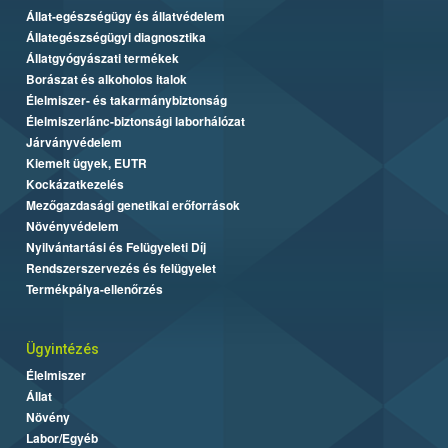
Állat-egészségügy és állatvédelem
Állategészségügyi diagnosztika
Állatgyógyászati termékek
Borászat és alkoholos italok
Élelmiszer- és takarmánybiztonság
Élelmiszerlánc-biztonsági laborhálózat
Járványvédelem
Kiemelt ügyek, EUTR
Kockázatkezelés
Mezőgazdasági genetikai erőforrások
Növényvédelem
Nyilvántartási és Felügyeleti Díj
Rendszerszervezés és felügyelet
Termékpálya-ellenőrzés
Ügyintézés
Élelmiszer
Állat
Növény
Labor/Egyéb