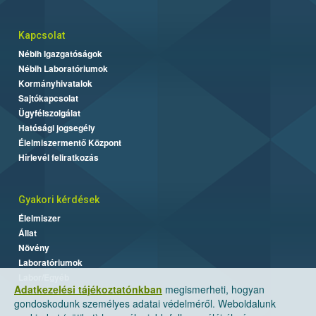
Kapcsolat
Nébih Igazgatóságok
Nébih Laboratóriumok
Kormányhivatalok
Sajtókapcsolat
Ügyfélszolgálat
Hatósági jogsegély
Élelmiszermentő Központ
Hírlevél feliratkozás
Gyakori kérdések
Élelmiszer
Állat
Növény
Laboratóriumok
Labor/Egyéb
Adatkezelési tájékoztatónkban
megismerheti, hogyan
gondoskodunk személyes adatai védelméről. Weboldalunk