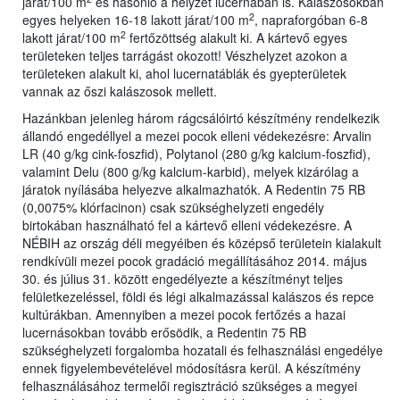
járat/100 m
és hasonló a helyzet lucernában is. Kalászosokban
2
egyes helyeken 16-18 lakott járat/100 m
, napraforgóban 6-8
2
lakott járat/100 m
fertőzöttség alakult ki. A kártevő egyes
területeken teljes tarrágást okozott! Vészhelyzet azokon a
területeken alakult ki, ahol lucernatáblák és gyepterületek
vannak az őszi kalászosok mellett.
Hazánkban jelenleg három rágcsálóirtó készítmény rendelkezik
állandó engedéllyel a mezei pocok elleni védekezésre: Arvalin
LR (40 g/kg cink-foszfid), Polytanol (280 g/kg kalcium-foszfid),
valamint Delu (800 g/kg kalcium-karbid), melyek kizárólag a
járatok nyílásába helyezve alkalmazhatók. A Redentin 75 RB
(0,0075% klórfacinon) csak szükséghelyzeti engedély
birtokában használható fel a kártevő elleni védekezésre. A
NÉBIH az ország déli megyéiben és középső területein kialakult
rendkívüli mezei pocok gradáció megállításához 2014. május
30. és július 31. között engedélyezte a készítményt teljes
felületkezeléssel, földi és légi alkalmazással kalászos és repce
kultúrákban. Amennyiben a mezei pocok fertőzés a hazai
lucernásokban tovább erősödik, a Redentin 75 RB
szükséghelyzeti forgalomba hozatali és felhasználási engedélye
ennek figyelembevételével módosításra kerül. A készítmény
felhasználásához termelői regisztráció szükséges a megyei