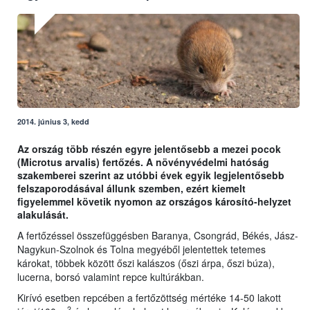
2014. június 3, kedd
Az ország több részén egyre jelentősebb a mezei pocok
(Microtus arvalis) fertőzés. A növényvédelmi hatóság
szakemberei szerint az utóbbi évek egyik legjelentősebb
felszaporodásával állunk szemben, ezért kiemelt
figyelemmel követik nyomon az országos károsító-helyzet
alakulását.
A fertőzéssel összefüggésben Baranya, Csongrád, Békés, Jász-
Nagykun-Szolnok és Tolna megyéből jelentettek tetemes
károkat, többek között őszi kalászos (őszi árpa, őszi búza),
lucerna, borsó valamint repce kultúrákban.
Kirívó esetben repcében a fertőzöttség mértéke 14-50 lakott
2