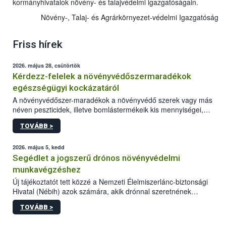
kormányhivatalok növény- és talajvédelmi igazgatóságain.
Növény-, Talaj- és Agrárkörnyezet-védelmi Igazgatóság
Friss hírek
2026. május 28, csütörtök
Kérdezz-felelek a növényvédőszermaradékok
egészségügyi kockázatáról
A növényvédőszer-maradékok a növényvédő szerek vagy más
néven peszticidek, illetve bomlástermékeik kis mennyiségei,
melyek a terményekben vagy azok felületén a betakarítást,
TOVÁBB >
szüretelést, illetve tárolást követően is megmaradhatnak. Az
elvárt hatás kifejtéséhez a növényvédő szerek bizonyos
mennyiségének esetenként a kezelt terményeken is jelen kell
2026. május 5, kedd
lennie. Nem minden élelmiszer tartalmaz szermaradékot.
Segédlet a jogszerű drónos növényvédelmi
Azokban az élelmiszerekben is, melyekben kimutathatóak,
munkavégzéshez
általában csak nagyon kis mennyiségben vannak jelen, így nem
Új tájékoztatót tett közzé a Nemzeti Élelmiszerlánc-biztonsági
jelenthetnek kockázatot a fogyasztó egészségére nézve.
Hivatal (Nébih) azok számára, akik drónnal szeretnének
növényvédelmi vagy tápanyag-gazdálkodási tevékenységet
TOVÁBB >
végezni Magyarországon. Az összefoglaló részletesen
szerepelnek a jogszerű működéshez szükséges személyi,