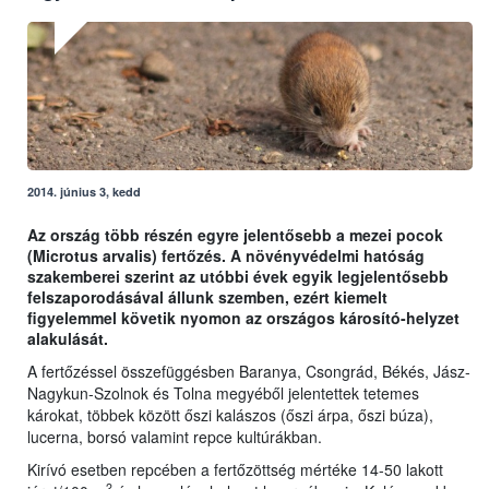
2014. június 3, kedd
Az ország több részén egyre jelentősebb a mezei pocok
(Microtus arvalis) fertőzés. A növényvédelmi hatóság
szakemberei szerint az utóbbi évek egyik legjelentősebb
felszaporodásával állunk szemben, ezért kiemelt
figyelemmel követik nyomon az országos károsító-helyzet
alakulását.
A fertőzéssel összefüggésben Baranya, Csongrád, Békés, Jász-
Nagykun-Szolnok és Tolna megyéből jelentettek tetemes
károkat, többek között őszi kalászos (őszi árpa, őszi búza),
lucerna, borsó valamint repce kultúrákban.
Kirívó esetben repcében a fertőzöttség mértéke 14-50 lakott
2