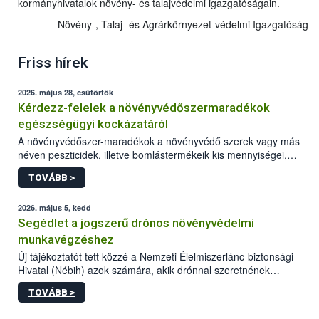
kormányhivatalok növény- és talajvédelmi igazgatóságain.
Növény-, Talaj- és Agrárkörnyezet-védelmi Igazgatóság
Friss hírek
2026. május 28, csütörtök
Kérdezz-felelek a növényvédőszermaradékok
egészségügyi kockázatáról
A növényvédőszer-maradékok a növényvédő szerek vagy más
néven peszticidek, illetve bomlástermékeik kis mennyiségei,
melyek a terményekben vagy azok felületén a betakarítást,
TOVÁBB >
szüretelést, illetve tárolást követően is megmaradhatnak. Az
elvárt hatás kifejtéséhez a növényvédő szerek bizonyos
mennyiségének esetenként a kezelt terményeken is jelen kell
2026. május 5, kedd
lennie. Nem minden élelmiszer tartalmaz szermaradékot.
Segédlet a jogszerű drónos növényvédelmi
Azokban az élelmiszerekben is, melyekben kimutathatóak,
munkavégzéshez
általában csak nagyon kis mennyiségben vannak jelen, így nem
Új tájékoztatót tett közzé a Nemzeti Élelmiszerlánc-biztonsági
jelenthetnek kockázatot a fogyasztó egészségére nézve.
Hivatal (Nébih) azok számára, akik drónnal szeretnének
növényvédelmi vagy tápanyag-gazdálkodási tevékenységet
TOVÁBB >
végezni Magyarországon. Az összefoglaló részletesen
szerepelnek a jogszerű működéshez szükséges személyi,