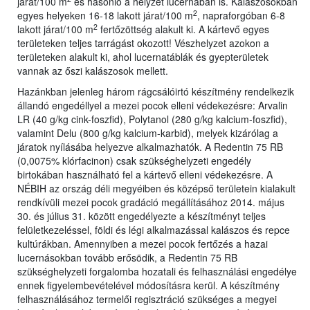
járat/100 m
és hasonló a helyzet lucernában is. Kalászosokban
2
egyes helyeken 16-18 lakott járat/100 m
, napraforgóban 6-8
2
lakott járat/100 m
fertőzöttség alakult ki. A kártevő egyes
területeken teljes tarrágást okozott! Vészhelyzet azokon a
területeken alakult ki, ahol lucernatáblák és gyepterületek
vannak az őszi kalászosok mellett.
Hazánkban jelenleg három rágcsálóirtó készítmény rendelkezik
állandó engedéllyel a mezei pocok elleni védekezésre: Arvalin
LR (40 g/kg cink-foszfid), Polytanol (280 g/kg kalcium-foszfid),
valamint Delu (800 g/kg kalcium-karbid), melyek kizárólag a
járatok nyílásába helyezve alkalmazhatók. A Redentin 75 RB
(0,0075% klórfacinon) csak szükséghelyzeti engedély
birtokában használható fel a kártevő elleni védekezésre. A
NÉBIH az ország déli megyéiben és középső területein kialakult
rendkívüli mezei pocok gradáció megállításához 2014. május
30. és július 31. között engedélyezte a készítményt teljes
felületkezeléssel, földi és légi alkalmazással kalászos és repce
kultúrákban. Amennyiben a mezei pocok fertőzés a hazai
lucernásokban tovább erősödik, a Redentin 75 RB
szükséghelyzeti forgalomba hozatali és felhasználási engedélye
ennek figyelembevételével módosításra kerül. A készítmény
felhasználásához termelői regisztráció szükséges a megyei