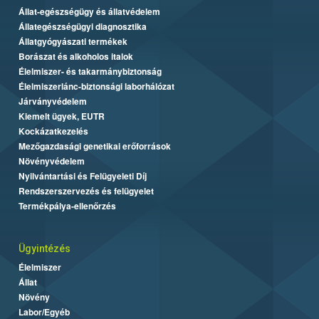
Állat-egészségügy és állatvédelem
Állategészségügyi diagnosztika
Állatgyógyászati termékek
Borászat és alkoholos italok
Élelmiszer- és takarmánybiztonság
Élelmiszerlánc-biztonsági laborhálózat
Járványvédelem
Kiemelt ügyek, EUTR
Kockázatkezelés
Mezőgazdasági genetikai erőforrások
Növényvédelem
Nyilvántartási és Felügyeleti Díj
Rendszerszervezés és felügyelet
Termékpálya-ellenőrzés
Ügyintézés
Élelmiszer
Állat
Növény
Labor/Egyéb