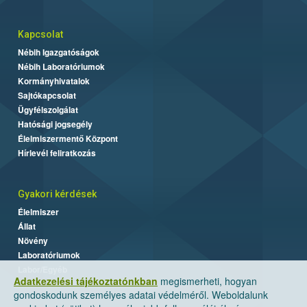
Kapcsolat
Nébih Igazgatóságok
Nébih Laboratóriumok
Kormányhivatalok
Sajtókapcsolat
Ügyfélszolgálat
Hatósági jogsegély
Élelmiszermentő Központ
Hírlevél feliratkozás
Gyakori kérdések
Élelmiszer
Állat
Növény
Laboratóriumok
Labor/Egyéb
Adatkezelési tájékoztatónkban
megismerheti, hogyan
gondoskodunk személyes adatai védelméről. Weboldalunk