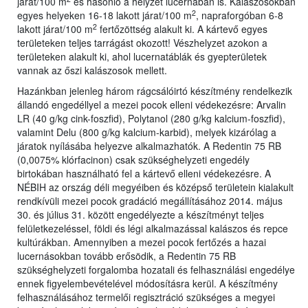
járat/100 m
és hasonló a helyzet lucernában is. Kalászosokban
2
egyes helyeken 16-18 lakott járat/100 m
, napraforgóban 6-8
2
lakott járat/100 m
fertőzöttség alakult ki. A kártevő egyes
területeken teljes tarrágást okozott! Vészhelyzet azokon a
területeken alakult ki, ahol lucernatáblák és gyepterületek
vannak az őszi kalászosok mellett.
Hazánkban jelenleg három rágcsálóirtó készítmény rendelkezik
állandó engedéllyel a mezei pocok elleni védekezésre: Arvalin
LR (40 g/kg cink-foszfid), Polytanol (280 g/kg kalcium-foszfid),
valamint Delu (800 g/kg kalcium-karbid), melyek kizárólag a
járatok nyílásába helyezve alkalmazhatók. A Redentin 75 RB
(0,0075% klórfacinon) csak szükséghelyzeti engedély
birtokában használható fel a kártevő elleni védekezésre. A
NÉBIH az ország déli megyéiben és középső területein kialakult
rendkívüli mezei pocok gradáció megállításához 2014. május
30. és július 31. között engedélyezte a készítményt teljes
felületkezeléssel, földi és légi alkalmazással kalászos és repce
kultúrákban. Amennyiben a mezei pocok fertőzés a hazai
lucernásokban tovább erősödik, a Redentin 75 RB
szükséghelyzeti forgalomba hozatali és felhasználási engedélye
ennek figyelembevételével módosításra kerül. A készítmény
felhasználásához termelői regisztráció szükséges a megyei