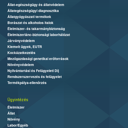
Állat-egészségügy és állatvédelem
Állategészségügyi diagnosztika
Állatgyógyászati termékek
Borászat és alkoholos italok
Élelmiszer- és takarmánybiztonság
Élelmiszerlánc-biztonsági laborhálózat
Járványvédelem
Kiemelt ügyek, EUTR
Kockázatkezelés
Mezőgazdasági genetikai erőforrások
Növényvédelem
Nyilvántartási és Felügyeleti Díj
Rendszerszervezés és felügyelet
Termékpálya-ellenőrzés
Ügyintézés
Élelmiszer
Állat
Növény
Labor/Egyéb