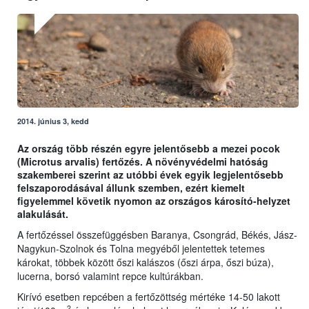
2014. június 3, kedd
Az ország több részén egyre jelentősebb a mezei pocok
(Microtus arvalis) fertőzés. A növényvédelmi hatóság
szakemberei szerint az utóbbi évek egyik legjelentősebb
felszaporodásával állunk szemben, ezért kiemelt
figyelemmel követik nyomon az országos károsító-helyzet
alakulását.
A fertőzéssel összefüggésben Baranya, Csongrád, Békés, Jász-
Nagykun-Szolnok és Tolna megyéből jelentettek tetemes
károkat, többek között őszi kalászos (őszi árpa, őszi búza),
lucerna, borsó valamint repce kultúrákban.
Kirívó esetben repcében a fertőzöttség mértéke 14-50 lakott
2