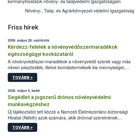
kormányhivatalok növény- és talajvédelmi igazgatóságain.
Növény-, Talaj- és Agrárkörnyezet-védelmi Igazgatóság
Friss hírek
2026. május 28, csütörtök
Kérdezz-felelek a növényvédőszermaradékok
egészségügyi kockázatáról
A növényvédőszer-maradékok a növényvédő szerek vagy más
néven peszticidek, illetve bomlástermékeik kis mennyiségei,
melyek a terményekben vagy azok felületén a betakarítást,
TOVÁBB >
szüretelést, illetve tárolást követően is megmaradhatnak. Az
elvárt hatás kifejtéséhez a növényvédő szerek bizonyos
mennyiségének esetenként a kezelt terményeken is jelen kell
2026. május 5, kedd
lennie. Nem minden élelmiszer tartalmaz szermaradékot.
Segédlet a jogszerű drónos növényvédelmi
Azokban az élelmiszerekben is, melyekben kimutathatóak,
munkavégzéshez
általában csak nagyon kis mennyiségben vannak jelen, így nem
Új tájékoztatót tett közzé a Nemzeti Élelmiszerlánc-biztonsági
jelenthetnek kockázatot a fogyasztó egészségére nézve.
Hivatal (Nébih) azok számára, akik drónnal szeretnének
növényvédelmi vagy tápanyag-gazdálkodási tevékenységet
TOVÁBB >
végezni Magyarországon. Az összefoglaló részletesen
szerepelnek a jogszerű működéshez szükséges személyi,