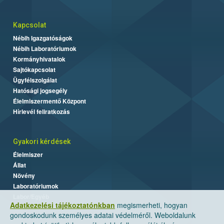
Kapcsolat
Nébih Igazgatóságok
Nébih Laboratóriumok
Kormányhivatalok
Sajtókapcsolat
Ügyfélszolgálat
Hatósági jogsegély
Élelmiszermentő Központ
Hírlevél feliratkozás
Gyakori kérdések
Élelmiszer
Állat
Növény
Laboratóriumok
Labor/Egyéb
Adatkezelési tájékoztatónkban
megismerheti, hogyan
gondoskodunk személyes adatai védelméről. Weboldalunk