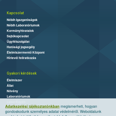
Kapcsolat
Nébih Igazgatóságok
Nébih Laboratóriumok
Kormányhivatalok
Sajtókapcsolat
Ügyfélszolgálat
Hatósági jogsegély
Élelmiszermentő Központ
Hírlevél feliratkozás
Gyakori kérdések
Élelmiszer
Állat
Növény
Laboratóriumok
Labor/Egyéb
Adatkezelési tájékoztatónkban
megismerheti, hogyan
gondoskodunk személyes adatai védelméről. Weboldalunk