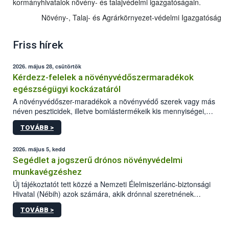
kormányhivatalok növény- és talajvédelmi igazgatóságain.
Növény-, Talaj- és Agrárkörnyezet-védelmi Igazgatóság
Friss hírek
2026. május 28, csütörtök
Kérdezz-felelek a növényvédőszermaradékok
egészségügyi kockázatáról
A növényvédőszer-maradékok a növényvédő szerek vagy más
néven peszticidek, illetve bomlástermékeik kis mennyiségei,
melyek a terményekben vagy azok felületén a betakarítást,
TOVÁBB >
szüretelést, illetve tárolást követően is megmaradhatnak. Az
elvárt hatás kifejtéséhez a növényvédő szerek bizonyos
mennyiségének esetenként a kezelt terményeken is jelen kell
2026. május 5, kedd
lennie. Nem minden élelmiszer tartalmaz szermaradékot.
Segédlet a jogszerű drónos növényvédelmi
Azokban az élelmiszerekben is, melyekben kimutathatóak,
munkavégzéshez
általában csak nagyon kis mennyiségben vannak jelen, így nem
Új tájékoztatót tett közzé a Nemzeti Élelmiszerlánc-biztonsági
jelenthetnek kockázatot a fogyasztó egészségére nézve.
Hivatal (Nébih) azok számára, akik drónnal szeretnének
növényvédelmi vagy tápanyag-gazdálkodási tevékenységet
TOVÁBB >
végezni Magyarországon. Az összefoglaló részletesen
szerepelnek a jogszerű működéshez szükséges személyi,