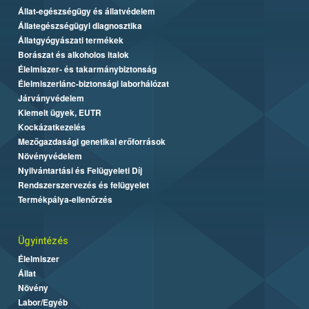
Állat-egészségügy és állatvédelem
Állategészségügyi diagnosztika
Állatgyógyászati termékek
Borászat és alkoholos italok
Élelmiszer- és takarmánybiztonság
Élelmiszerlánc-biztonsági laborhálózat
Járványvédelem
Kiemelt ügyek, EUTR
Kockázatkezelés
Mezőgazdasági genetikai erőforrások
Növényvédelem
Nyilvántartási és Felügyeleti Díj
Rendszerszervezés és felügyelet
Termékpálya-ellenőrzés
Ügyintézés
Élelmiszer
Állat
Növény
Labor/Egyéb