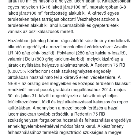
járat/100 m
és hasonló a helyzet lucernában is. Kalászosokban
2
egyes helyeken 16-18 lakott járat/100 m
, napraforgóban 6-8
2
lakott járat/100 m
fertőzöttség alakult ki. A kártevő egyes
területeken teljes tarrágást okozott! Vészhelyzet azokon a
területeken alakult ki, ahol lucernatáblák és gyepterületek
vannak az őszi kalászosok mellett.
Hazánkban jelenleg három rágcsálóirtó készítmény rendelkezik
állandó engedéllyel a mezei pocok elleni védekezésre: Arvalin
LR (40 g/kg cink-foszfid), Polytanol (280 g/kg kalcium-foszfid),
valamint Delu (800 g/kg kalcium-karbid), melyek kizárólag a
járatok nyílásába helyezve alkalmazhatók. A Redentin 75 RB
(0,0075% klórfacinon) csak szükséghelyzeti engedély
birtokában használható fel a kártevő elleni védekezésre. A
NÉBIH az ország déli megyéiben és középső területein kialakult
rendkívüli mezei pocok gradáció megállításához 2014. május
30. és július 31. között engedélyezte a készítményt teljes
felületkezeléssel, földi és légi alkalmazással kalászos és repce
kultúrákban. Amennyiben a mezei pocok fertőzés a hazai
lucernásokban tovább erősödik, a Redentin 75 RB
szükséghelyzeti forgalomba hozatali és felhasználási engedélye
ennek figyelembevételével módosításra kerül. A készítmény
felhasználásához termelői regisztráció szükséges a megyei