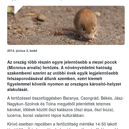
2014. június 3, kedd
Az ország több részén egyre jelentősebb a mezei pocok
(Microtus arvalis) fertőzés. A növényvédelmi hatóság
szakemberei szerint az utóbbi évek egyik legjelentősebb
felszaporodásával állunk szemben, ezért kiemelt
figyelemmel követik nyomon az országos károsító-helyzet
alakulását.
A fertőzéssel összefüggésben Baranya, Csongrád, Békés, Jász-
Nagykun-Szolnok és Tolna megyéből jelentettek tetemes
károkat, többek között őszi kalászos (őszi árpa, őszi búza),
lucerna, borsó valamint repce kultúrákban.
Kirívó esetben repcében a fertőzöttség mértéke 14-50 lakott
2