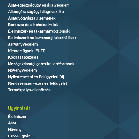
Állat-egészségügy és állatvédelem
Állategészségügyi diagnosztika
Állatgyógyászati termékek
Borászat és alkoholos italok
Élelmiszer- és takarmánybiztonság
Élelmiszerlánc-biztonsági laborhálózat
Járványvédelem
Kiemelt ügyek, EUTR
Kockázatkezelés
Mezőgazdasági genetikai erőforrások
Növényvédelem
Nyilvántartási és Felügyeleti Díj
Rendszerszervezés és felügyelet
Termékpálya-ellenőrzés
Ügyintézés
Élelmiszer
Állat
Növény
Labor/Egyéb