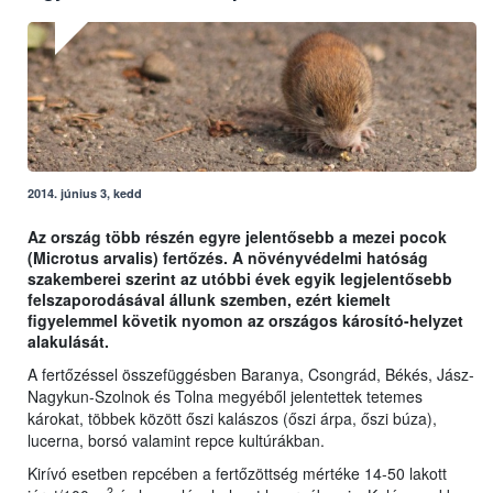
2014. június 3, kedd
Az ország több részén egyre jelentősebb a mezei pocok
(Microtus arvalis) fertőzés. A növényvédelmi hatóság
szakemberei szerint az utóbbi évek egyik legjelentősebb
felszaporodásával állunk szemben, ezért kiemelt
figyelemmel követik nyomon az országos károsító-helyzet
alakulását.
A fertőzéssel összefüggésben Baranya, Csongrád, Békés, Jász-
Nagykun-Szolnok és Tolna megyéből jelentettek tetemes
károkat, többek között őszi kalászos (őszi árpa, őszi búza),
lucerna, borsó valamint repce kultúrákban.
Kirívó esetben repcében a fertőzöttség mértéke 14-50 lakott
2