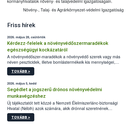
kormányhivatalok növény- és talajvédelmi igazgatóságain.
Növény-, Talaj- és Agrárkörnyezet-védelmi Igazgatóság
Friss hírek
2026. május 28, csütörtök
Kérdezz-felelek a növényvédőszermaradékok
egészségügyi kockázatáról
A növényvédőszer-maradékok a növényvédő szerek vagy más
néven peszticidek, illetve bomlástermékeik kis mennyiségei,
melyek a terményekben vagy azok felületén a betakarítást,
TOVÁBB >
szüretelést, illetve tárolást követően is megmaradhatnak. Az
elvárt hatás kifejtéséhez a növényvédő szerek bizonyos
mennyiségének esetenként a kezelt terményeken is jelen kell
2026. május 5, kedd
lennie. Nem minden élelmiszer tartalmaz szermaradékot.
Segédlet a jogszerű drónos növényvédelmi
Azokban az élelmiszerekben is, melyekben kimutathatóak,
munkavégzéshez
általában csak nagyon kis mennyiségben vannak jelen, így nem
Új tájékoztatót tett közzé a Nemzeti Élelmiszerlánc-biztonsági
jelenthetnek kockázatot a fogyasztó egészségére nézve.
Hivatal (Nébih) azok számára, akik drónnal szeretnének
növényvédelmi vagy tápanyag-gazdálkodási tevékenységet
TOVÁBB >
végezni Magyarországon. Az összefoglaló részletesen
szerepelnek a jogszerű működéshez szükséges személyi,