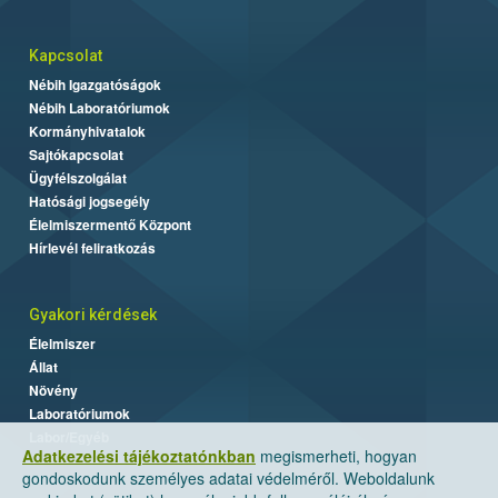
Kapcsolat
Nébih Igazgatóságok
Nébih Laboratóriumok
Kormányhivatalok
Sajtókapcsolat
Ügyfélszolgálat
Hatósági jogsegély
Élelmiszermentő Központ
Hírlevél feliratkozás
Gyakori kérdések
Élelmiszer
Állat
Növény
Laboratóriumok
Labor/Egyéb
Adatkezelési tájékoztatónkban
megismerheti, hogyan
gondoskodunk személyes adatai védelméről. Weboldalunk