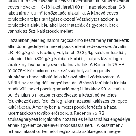
járat/100 m
és hasonló a helyzet lucernában is. Kalászosokban
2
egyes helyeken 16-18 lakott járat/100 m
, napraforgóban 6-8
2
lakott járat/100 m
fertőzöttség alakult ki. A kártevő egyes
területeken teljes tarrágást okozott! Vészhelyzet azokon a
területeken alakult ki, ahol lucernatáblák és gyepterületek
vannak az őszi kalászosok mellett.
Hazánkban jelenleg három rágcsálóirtó készítmény rendelkezik
állandó engedéllyel a mezei pocok elleni védekezésre: Arvalin
LR (40 g/kg cink-foszfid), Polytanol (280 g/kg kalcium-foszfid),
valamint Delu (800 g/kg kalcium-karbid), melyek kizárólag a
járatok nyílásába helyezve alkalmazhatók. A Redentin 75 RB
(0,0075% klórfacinon) csak szükséghelyzeti engedély
birtokában használható fel a kártevő elleni védekezésre. A
NÉBIH az ország déli megyéiben és középső területein kialakult
rendkívüli mezei pocok gradáció megállításához 2014. május
30. és július 31. között engedélyezte a készítményt teljes
felületkezeléssel, földi és légi alkalmazással kalászos és repce
kultúrákban. Amennyiben a mezei pocok fertőzés a hazai
lucernásokban tovább erősödik, a Redentin 75 RB
szükséghelyzeti forgalomba hozatali és felhasználási engedélye
ennek figyelembevételével módosításra kerül. A készítmény
felhasználásához termelői regisztráció szükséges a megyei