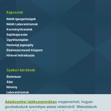
Kapcsolat
Nébih Igazgatóságok
Nébih Laboratóriumok
Kormányhivatalok
Sajtókapcsolat
Ügyfélszolgálat
Hatósági jogsegély
Élelmiszermentő Központ
Hírlevél feliratkozás
Gyakori kérdések
Élelmiszer
Állat
Növény
Laboratóriumok
Labor/Egyéb
Adatkezelési tájékoztatónkban
megismerheti, hogyan
gondoskodunk személyes adatai védelméről. Weboldalunk