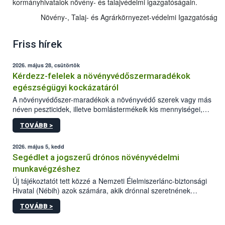
kormányhivatalok növény- és talajvédelmi igazgatóságain.
Növény-, Talaj- és Agrárkörnyezet-védelmi Igazgatóság
Friss hírek
2026. május 28, csütörtök
Kérdezz-felelek a növényvédőszermaradékok
egészségügyi kockázatáról
A növényvédőszer-maradékok a növényvédő szerek vagy más
néven peszticidek, illetve bomlástermékeik kis mennyiségei,
melyek a terményekben vagy azok felületén a betakarítást,
TOVÁBB >
szüretelést, illetve tárolást követően is megmaradhatnak. Az
elvárt hatás kifejtéséhez a növényvédő szerek bizonyos
mennyiségének esetenként a kezelt terményeken is jelen kell
2026. május 5, kedd
lennie. Nem minden élelmiszer tartalmaz szermaradékot.
Segédlet a jogszerű drónos növényvédelmi
Azokban az élelmiszerekben is, melyekben kimutathatóak,
munkavégzéshez
általában csak nagyon kis mennyiségben vannak jelen, így nem
Új tájékoztatót tett közzé a Nemzeti Élelmiszerlánc-biztonsági
jelenthetnek kockázatot a fogyasztó egészségére nézve.
Hivatal (Nébih) azok számára, akik drónnal szeretnének
növényvédelmi vagy tápanyag-gazdálkodási tevékenységet
TOVÁBB >
végezni Magyarországon. Az összefoglaló részletesen
szerepelnek a jogszerű működéshez szükséges személyi,