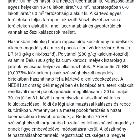
járat/100 m
és hasonló a helyzet lucernában is. Kalászosokban
2
egyes helyeken 16-18 lakott járat/100 m
, napraforgóban 6-8
2
lakott járat/100 m
fertőzöttség alakult ki. A kártevő egyes
területeken teljes tarrágást okozott! Vészhelyzet azokon a
területeken alakult ki, ahol lucernatáblák és gyepterületek
vannak az őszi kalászosok mellett.
Hazánkban jelenleg három rágcsálóirtó készítmény rendelkezik
állandó engedéllyel a mezei pocok elleni védekezésre: Arvalin
LR (40 g/kg cink-foszfid), Polytanol (280 g/kg kalcium-foszfid),
valamint Delu (800 g/kg kalcium-karbid), melyek kizárólag a
járatok nyílásába helyezve alkalmazhatók. A Redentin 75 RB
(0,0075% klórfacinon) csak szükséghelyzeti engedély
birtokában használható fel a kártevő elleni védekezésre. A
NÉBIH az ország déli megyéiben és középső területein kialakult
rendkívüli mezei pocok gradáció megállításához 2014. május
30. és július 31. között engedélyezte a készítményt teljes
felületkezeléssel, földi és légi alkalmazással kalászos és repce
kultúrákban. Amennyiben a mezei pocok fertőzés a hazai
lucernásokban tovább erősödik, a Redentin 75 RB
szükséghelyzeti forgalomba hozatali és felhasználási engedélye
ennek figyelembevételével módosításra kerül. A készítmény
felhasználásához termelői regisztráció szükséges a megyei