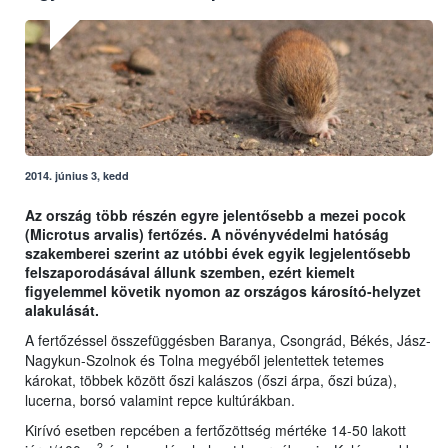
2014. június 3, kedd
Az ország több részén egyre jelentősebb a mezei pocok
(Microtus arvalis) fertőzés. A növényvédelmi hatóság
szakemberei szerint az utóbbi évek egyik legjelentősebb
felszaporodásával állunk szemben, ezért kiemelt
figyelemmel követik nyomon az országos károsító-helyzet
alakulását.
A fertőzéssel összefüggésben Baranya, Csongrád, Békés, Jász-
Nagykun-Szolnok és Tolna megyéből jelentettek tetemes
károkat, többek között őszi kalászos (őszi árpa, őszi búza),
lucerna, borsó valamint repce kultúrákban.
Kirívó esetben repcében a fertőzöttség mértéke 14-50 lakott
2