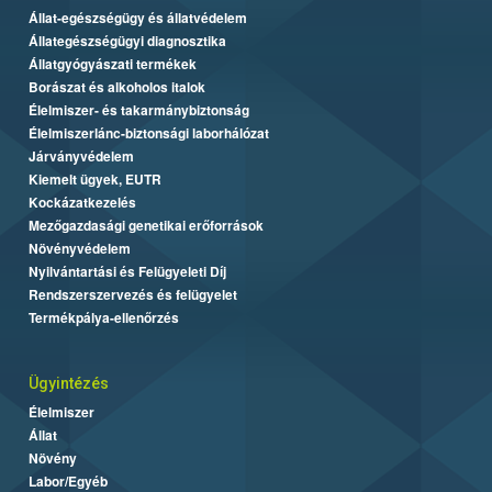
Állat-egészségügy és állatvédelem
Állategészségügyi diagnosztika
Állatgyógyászati termékek
Borászat és alkoholos italok
Élelmiszer- és takarmánybiztonság
Élelmiszerlánc-biztonsági laborhálózat
Járványvédelem
Kiemelt ügyek, EUTR
Kockázatkezelés
Mezőgazdasági genetikai erőforrások
Növényvédelem
Nyilvántartási és Felügyeleti Díj
Rendszerszervezés és felügyelet
Termékpálya-ellenőrzés
Ügyintézés
Élelmiszer
Állat
Növény
Labor/Egyéb