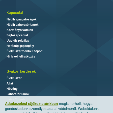
Kapcsolat
Nébih Igazgatóságok
Nébih Laboratóriumok
Kormányhivatalok
Sajtókapcsolat
Ügyfélszolgálat
Hatósági jogsegély
Élelmiszermentő Központ
Hírlevél feliratkozás
Gyakori kérdések
Élelmiszer
Állat
Növény
Laboratóriumok
Labor/Egyéb
Adatkezelési tájékoztatónkban
megismerheti, hogyan
gondoskodunk személyes adatai védelméről. Weboldalunk