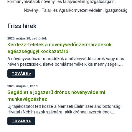
kormányhivatalok növény- és talajvédelmi igazgatóságain.
Növény-, Talaj- és Agrárkörnyezet-védelmi Igazgatóság
Friss hírek
2026. május 28, csütörtök
Kérdezz-felelek a növényvédőszermaradékok
egészségügyi kockázatáról
A növényvédőszer-maradékok a növényvédő szerek vagy más
néven peszticidek, illetve bomlástermékeik kis mennyiségei,
melyek a terményekben vagy azok felületén a betakarítást,
TOVÁBB >
szüretelést, illetve tárolást követően is megmaradhatnak. Az
elvárt hatás kifejtéséhez a növényvédő szerek bizonyos
mennyiségének esetenként a kezelt terményeken is jelen kell
2026. május 5, kedd
lennie. Nem minden élelmiszer tartalmaz szermaradékot.
Segédlet a jogszerű drónos növényvédelmi
Azokban az élelmiszerekben is, melyekben kimutathatóak,
munkavégzéshez
általában csak nagyon kis mennyiségben vannak jelen, így nem
Új tájékoztatót tett közzé a Nemzeti Élelmiszerlánc-biztonsági
jelenthetnek kockázatot a fogyasztó egészségére nézve.
Hivatal (Nébih) azok számára, akik drónnal szeretnének
növényvédelmi vagy tápanyag-gazdálkodási tevékenységet
TOVÁBB >
végezni Magyarországon. Az összefoglaló részletesen
szerepelnek a jogszerű működéshez szükséges személyi,