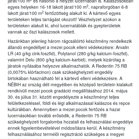
járat/100 m
és hasonló a helyzet lucernában is. Kalászosokban
2
egyes helyeken 16-18 lakott járat/100 m
, napraforgóban 6-8
2
lakott járat/100 m
fertőzöttség alakult ki. A kártevő egyes
területeken teljes tarrágást okozott! Vészhelyzet azokon a
területeken alakult ki, ahol lucernatáblák és gyepterületek
vannak az őszi kalászosok mellett.
Hazánkban jelenleg három rágcsálóirtó készítmény rendelkezik
állandó engedéllyel a mezei pocok elleni védekezésre: Arvalin
LR (40 g/kg cink-foszfid), Polytanol (280 g/kg kalcium-foszfid),
valamint Delu (800 g/kg kalcium-karbid), melyek kizárólag a
járatok nyílásába helyezve alkalmazhatók. A Redentin 75 RB
(0,0075% klórfacinon) csak szükséghelyzeti engedély
birtokában használható fel a kártevő elleni védekezésre. A
NÉBIH az ország déli megyéiben és középső területein kialakult
rendkívüli mezei pocok gradáció megállításához 2014. május
30. és július 31. között engedélyezte a készítményt teljes
felületkezeléssel, földi és légi alkalmazással kalászos és repce
kultúrákban. Amennyiben a mezei pocok fertőzés a hazai
lucernásokban tovább erősödik, a Redentin 75 RB
szükséghelyzeti forgalomba hozatali és felhasználási engedélye
ennek figyelembevételével módosításra kerül. A készítmény
felhasználásához termelői regisztráció szükséges a megyei