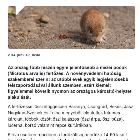
2014. június 3, kedd
Az ország több részén egyre jelentősebb a mezei pocok
(Microtus arvalis) fertőzés. A növényvédelmi hatóság
szakemberei szerint az utóbbi évek egyik legjelentősebb
felszaporodásával állunk szemben, ezért kiemelt
figyelemmel követik nyomon az országos károsító-helyzet
alakulását.
A fertőzéssel összefüggésben Baranya, Csongrád, Békés, Jász-
Nagykun-Szolnok és Tolna megyéből jelentettek tetemes
károkat, többek között őszi kalászos (őszi árpa, őszi búza),
lucerna, borsó valamint repce kultúrákban.
Kirívó esetben repcében a fertőzöttség mértéke 14-50 lakott
2