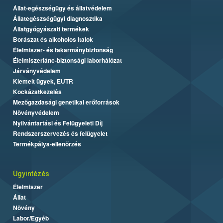
Állat-egészségügy és állatvédelem
Állategészségügyi diagnosztika
Állatgyógyászati termékek
Borászat és alkoholos italok
Élelmiszer- és takarmánybiztonság
Élelmiszerlánc-biztonsági laborhálózat
Járványvédelem
Kiemelt ügyek, EUTR
Kockázatkezelés
Mezőgazdasági genetikai erőforrások
Növényvédelem
Nyilvántartási és Felügyeleti Díj
Rendszerszervezés és felügyelet
Termékpálya-ellenőrzés
Ügyintézés
Élelmiszer
Állat
Növény
Labor/Egyéb