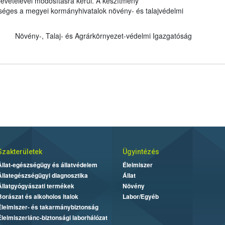
evételével módosításra kerül. A készítmény
kséges a megyei kormányhivatalok növény- és talajvédelmi
Növény-, Talaj- és Agrárkörnyezet-védelmi Igazgatóság
Szakterületek
Ügyintézés
Állat-egészségügy és állatvédelem
Élelmiszer
Állategészségügyi diagnosztika
Állat
Állatgyógyászati termékek
Növény
Borászat és alkoholos italok
Labor/Egyéb
Élelmiszer- és takarmánybiztonság
Élelmiszerlánc-biztonsági laborhálózat