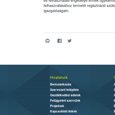
és felhasználási engedélye ennek figyelemb
felhasználásához termelői regisztráció szü
igazgatóságain.
Hivatalunk
Bemutatkozás
Szervezeti felépítés
Gazdálkodási adatok
Felügyeleti szervünk
Projektek
Kapcsolódó linkek