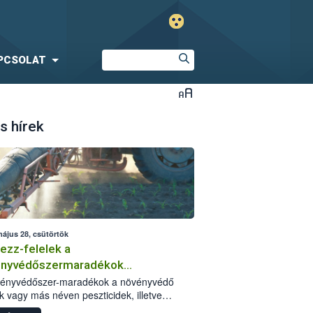
PCSOLAT
s hírek
május 28, csütörtök
ezz-felelek a
ényvédőszermaradékok
zségügyi kockázatáról
vényvédőszer-maradékok a növényvédő
k vagy más néven peszticidek, illetve
stermékeik kis mennyiségei, melyek a