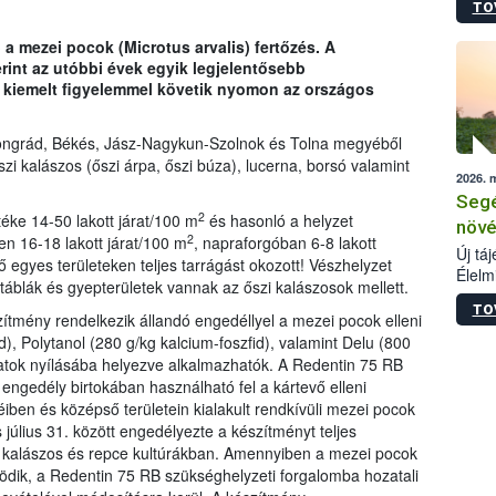
TO
termé
szüret
a mezei pocok (Microtus arvalis) fertőzés. A
megma
int az utóbbi évek egyik legjelentősebb
növén
t kiemelt figyelemmel követik nyomon az országos
esete
lenni
szerm
ongrád, Békés, Jász-Nagykun-Szolnok és Tolna megyéből
melye
szi kalászos (őszi árpa, őszi búza), lucerna, borsó valamint
2026. 
kis m
Segé
jelen
2
éke 14-50 lakott járat/100 m
és hasonló a helyzet
nézve
növé
2
n 16-18 lakott járat/100 m
, napraforgóban 6-8 lakott
Új tá
vő egyes területeken teljes tarrágást okozott! Vészhelyzet
Élelm
atáblák és gyepterületek vannak az őszi kalászosok mellett.
számá
TO
növén
ítmény rendelkezik állandó engedéllyel a mezei pocok elleni
tevék
d), Polytanol (280 g/kg kalcium-foszfid), valamint Delu (800
össze
áratok nyílásába helyezve alkalmazhatók. A Redentin 75 RB
működ
engedély birtokában használható fel a kártevő elleni
hatósá
ben és középső területein kialakult rendkívüli mezei pocok
július 31. között engedélyezte a készítményt teljes
sal kalászos és repce kultúrákban. Amennyiben a mezei pocok
ödik, a Redentin 75 RB szükséghelyzeti forgalomba hozatali