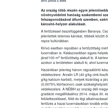
2014. június 3, kedd
Az ország több részén egyre jelentősebb 
növényvédelmi hatóság szakemberei szer
felszaporodásával állunk szemben, ezér
károsító-helyzet alakulását.
A fertőzéssel összefüggésben Baranya, Cs
jelentettek tetemes károkat, többek között ő
repce kultúrákban.
Kirívó esetben repcében a fertőzöttség mért
lucernában is. Kalászosokban egyes helyeke
2
járat/100 m
fertőzöttség alakult ki. A kárte
azokon a területeken alakult ki, ahol lucern
Hazánkban jelenleg három rágcsálóirtó kész
védekezésre: Arvalin LR (40 g/kg cink-foszfi
g/kg kalcium-karbid), melyek kizárólag a j
(0,0075% klórfacinon) csak szükséghelyzeti 
védekezésre. A NÉBIH az ország déli megyéi
gradáció megállításához 2014. május 30. és 
felületkezeléssel, földi és légi alkalmazás
fertőzés a hazai lucernásokban tovább erős