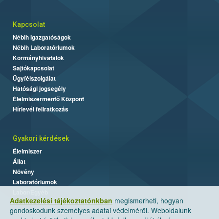
Kapcsolat
Nébih Igazgatóságok
Nébih Laboratóriumok
Kormányhivatalok
Sajtókapcsolat
Ügyfélszolgálat
Hatósági jogsegély
Élelmiszermentő Központ
Hírlevél feliratkozás
Gyakori kérdések
Élelmiszer
Állat
Növény
Laboratóriumok
Labor/Egyéb
Adatkezelési tájékoztatónkban
megismerheti, hogyan
gondoskodunk személyes adatai védelméről. Weboldalunk