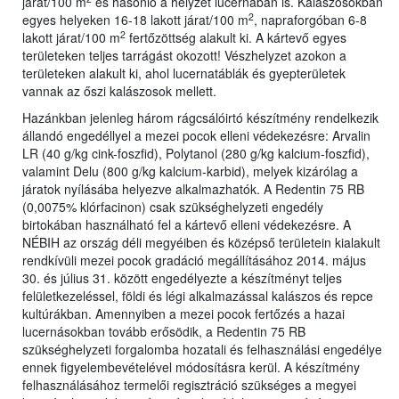
járat/100 m
és hasonló a helyzet lucernában is. Kalászosokban
2
egyes helyeken 16-18 lakott járat/100 m
, napraforgóban 6-8
2
lakott járat/100 m
fertőzöttség alakult ki. A kártevő egyes
területeken teljes tarrágást okozott! Vészhelyzet azokon a
területeken alakult ki, ahol lucernatáblák és gyepterületek
vannak az őszi kalászosok mellett.
Hazánkban jelenleg három rágcsálóirtó készítmény rendelkezik
állandó engedéllyel a mezei pocok elleni védekezésre: Arvalin
LR (40 g/kg cink-foszfid), Polytanol (280 g/kg kalcium-foszfid),
valamint Delu (800 g/kg kalcium-karbid), melyek kizárólag a
járatok nyílásába helyezve alkalmazhatók. A Redentin 75 RB
(0,0075% klórfacinon) csak szükséghelyzeti engedély
birtokában használható fel a kártevő elleni védekezésre. A
NÉBIH az ország déli megyéiben és középső területein kialakult
rendkívüli mezei pocok gradáció megállításához 2014. május
30. és július 31. között engedélyezte a készítményt teljes
felületkezeléssel, földi és légi alkalmazással kalászos és repce
kultúrákban. Amennyiben a mezei pocok fertőzés a hazai
lucernásokban tovább erősödik, a Redentin 75 RB
szükséghelyzeti forgalomba hozatali és felhasználási engedélye
ennek figyelembevételével módosításra kerül. A készítmény
felhasználásához termelői regisztráció szükséges a megyei