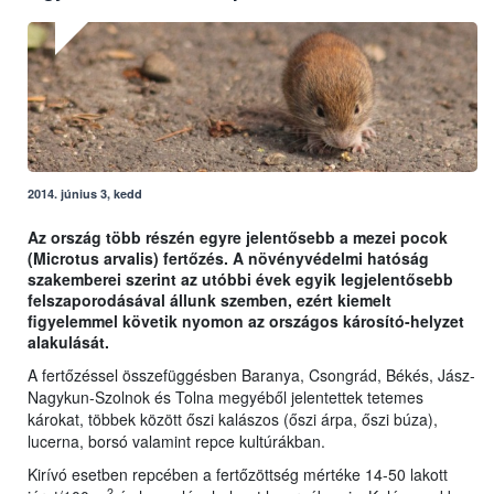
2014. június 3, kedd
Az ország több részén egyre jelentősebb a mezei pocok
(Microtus arvalis) fertőzés. A növényvédelmi hatóság
szakemberei szerint az utóbbi évek egyik legjelentősebb
felszaporodásával állunk szemben, ezért kiemelt
figyelemmel követik nyomon az országos károsító-helyzet
alakulását.
A fertőzéssel összefüggésben Baranya, Csongrád, Békés, Jász-
Nagykun-Szolnok és Tolna megyéből jelentettek tetemes
károkat, többek között őszi kalászos (őszi árpa, őszi búza),
lucerna, borsó valamint repce kultúrákban.
Kirívó esetben repcében a fertőzöttség mértéke 14-50 lakott
2