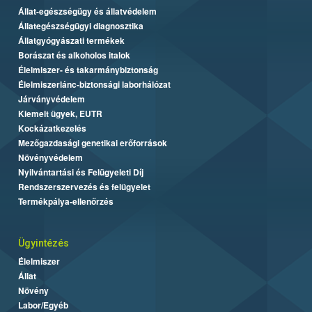
Állat-egészségügy és állatvédelem
Állategészségügyi diagnosztika
Állatgyógyászati termékek
Borászat és alkoholos italok
Élelmiszer- és takarmánybiztonság
Élelmiszerlánc-biztonsági laborhálózat
Járványvédelem
Kiemelt ügyek, EUTR
Kockázatkezelés
Mezőgazdasági genetikai erőforrások
Növényvédelem
Nyilvántartási és Felügyeleti Díj
Rendszerszervezés és felügyelet
Termékpálya-ellenőrzés
Ügyintézés
Élelmiszer
Állat
Növény
Labor/Egyéb