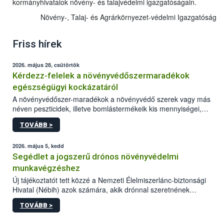
kormányhivatalok növény- és talajvédelmi igazgatóságain.
Növény-, Talaj- és Agrárkörnyezet-védelmi Igazgatóság
Friss hírek
2026. május 28, csütörtök
Kérdezz-felelek a növényvédőszermaradékok
egészségügyi kockázatáról
A növényvédőszer-maradékok a növényvédő szerek vagy más
néven peszticidek, illetve bomlástermékeik kis mennyiségei,
melyek a terményekben vagy azok felületén a betakarítást,
TOVÁBB >
szüretelést, illetve tárolást követően is megmaradhatnak. Az
elvárt hatás kifejtéséhez a növényvédő szerek bizonyos
mennyiségének esetenként a kezelt terményeken is jelen kell
2026. május 5, kedd
lennie. Nem minden élelmiszer tartalmaz szermaradékot.
Segédlet a jogszerű drónos növényvédelmi
Azokban az élelmiszerekben is, melyekben kimutathatóak,
munkavégzéshez
általában csak nagyon kis mennyiségben vannak jelen, így nem
Új tájékoztatót tett közzé a Nemzeti Élelmiszerlánc-biztonsági
jelenthetnek kockázatot a fogyasztó egészségére nézve.
Hivatal (Nébih) azok számára, akik drónnal szeretnének
növényvédelmi vagy tápanyag-gazdálkodási tevékenységet
TOVÁBB >
végezni Magyarországon. Az összefoglaló részletesen
szerepelnek a jogszerű működéshez szükséges személyi,