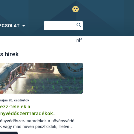
PCSOLAT
s hírek
május 28, csütörtök
ezz-felelek a
ényvédőszermaradékok
zségügyi kockázatáról
vényvédőszer-maradékok a növényvédő
k vagy más néven peszticidek, illetve
stermékeik kis mennyiségei, melyek a