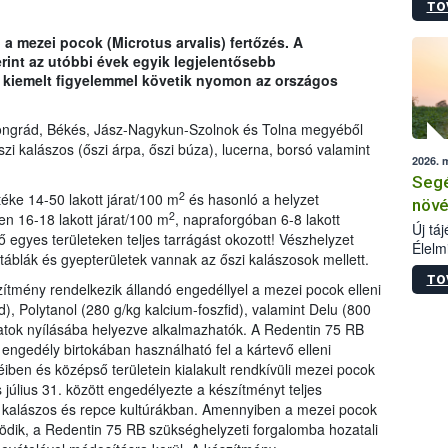
TO
termé
szüret
a mezei pocok (Microtus arvalis) fertőzés. A
megma
int az utóbbi évek egyik legjelentősebb
növén
t kiemelt figyelemmel követik nyomon az országos
esete
lenni
szerm
ongrád, Békés, Jász-Nagykun-Szolnok és Tolna megyéből
melye
szi kalászos (őszi árpa, őszi búza), lucerna, borsó valamint
2026. 
kis m
Segé
jelen
2
éke 14-50 lakott járat/100 m
és hasonló a helyzet
nézve
növé
2
n 16-18 lakott járat/100 m
, napraforgóban 6-8 lakott
Új tá
vő egyes területeken teljes tarrágást okozott! Vészhelyzet
Élelm
atáblák és gyepterületek vannak az őszi kalászosok mellett.
számá
TO
növén
ítmény rendelkezik állandó engedéllyel a mezei pocok elleni
tevék
d), Polytanol (280 g/kg kalcium-foszfid), valamint Delu (800
össze
áratok nyílásába helyezve alkalmazhatók. A Redentin 75 RB
működ
engedély birtokában használható fel a kártevő elleni
hatósá
ben és középső területein kialakult rendkívüli mezei pocok
július 31. között engedélyezte a készítményt teljes
sal kalászos és repce kultúrákban. Amennyiben a mezei pocok
ödik, a Redentin 75 RB szükséghelyzeti forgalomba hozatali