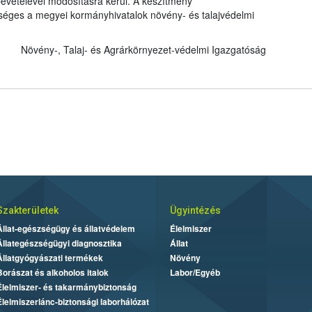
evételével módosításra kerül. A készítmény
kséges a megyei kormányhivatalok növény- és talajvédelmi
Növény-, Talaj- és Agrárkörnyezet-védelmi Igazgatóság
Szakterületek
Ügyintézés
Állat-egészségügy és állatvédelem
Élelmiszer
Állategészségügyi diagnosztika
Állat
Állatgyógyászati termékek
Növény
Borászat és alkoholos italok
Labor/Egyéb
Élelmiszer- és takarmánybiztonság
Élelmiszerlánc-biztonsági laborhálózat