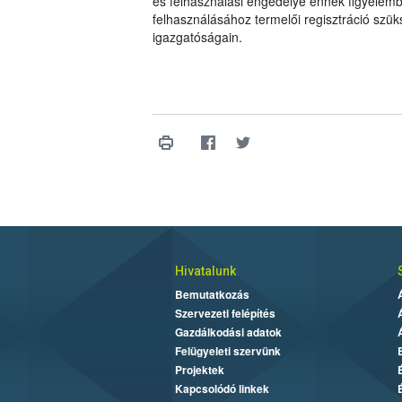
és felhasználási engedélye ennek figyelemb
felhasználásához termelői regisztráció szü
igazgatóságain.
Hivatalunk
Bemutatkozás
Szervezeti felépítés
Gazdálkodási adatok
Felügyeleti szervünk
Projektek
Kapcsolódó linkek