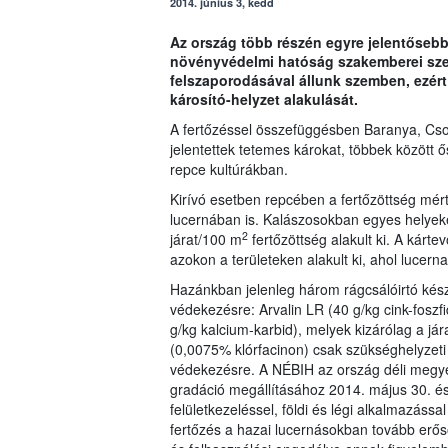
2014. június 3, kedd
Az ország több részén egyre jelentősebb 
növényvédelmi hatóság szakemberei szer
felszaporodásával állunk szemben, ezér
károsító-helyzet alakulását.
A fertőzéssel összefüggésben Baranya, Cs
jelentettek tetemes károkat, többek között ő
repce kultúrákban.
Kirívó esetben repcében a fertőzöttség mért
lucernában is. Kalászosokban egyes helyeke
2
járat/100 m
fertőzöttség alakult ki. A kárte
azokon a területeken alakult ki, ahol lucern
Hazánkban jelenleg három rágcsálóirtó kész
védekezésre: Arvalin LR (40 g/kg cink-foszfi
g/kg kalcium-karbid), melyek kizárólag a j
(0,0075% klórfacinon) csak szükséghelyzeti 
védekezésre. A NÉBIH az ország déli megyéi
gradáció megállításához 2014. május 30. és 
felületkezeléssel, földi és légi alkalmazás
fertőzés a hazai lucernásokban tovább erős