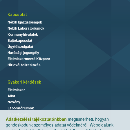
Kapcsolat
Nébih Igazgatóságok
Nébih Laboratóriumok
Kormányhivatalok
Sajtókapcsolat
Ügyfélszolgálat
Hatósági jogsegély
Élelmiszermentő Központ
Hírlevél feliratkozás
Gyakori kérdések
Élelmiszer
Állat
Növény
Laboratóriumok
Labor/Egyéb
Adatkezelési tájékoztatónkban
megismerheti, hogyan
gondoskodunk személyes adatai védelméről. Weboldalunk