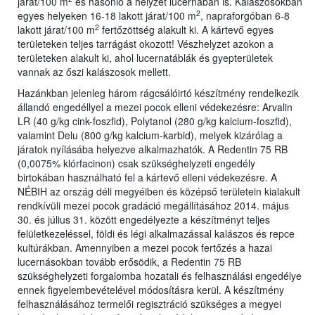
járat/100 m
és hasonló a helyzet lucernában is. Kalászosokban
2
egyes helyeken 16-18 lakott járat/100 m
, napraforgóban 6-8
2
lakott járat/100 m
fertőzöttség alakult ki. A kártevő egyes
területeken teljes tarrágást okozott! Vészhelyzet azokon a
területeken alakult ki, ahol lucernatáblák és gyepterületek
vannak az őszi kalászosok mellett.
Hazánkban jelenleg három rágcsálóirtó készítmény rendelkezik
állandó engedéllyel a mezei pocok elleni védekezésre: Arvalin
LR (40 g/kg cink-foszfid), Polytanol (280 g/kg kalcium-foszfid),
valamint Delu (800 g/kg kalcium-karbid), melyek kizárólag a
járatok nyílásába helyezve alkalmazhatók. A Redentin 75 RB
(0,0075% klórfacinon) csak szükséghelyzeti engedély
birtokában használható fel a kártevő elleni védekezésre. A
NÉBIH az ország déli megyéiben és középső területein kialakult
rendkívüli mezei pocok gradáció megállításához 2014. május
30. és július 31. között engedélyezte a készítményt teljes
felületkezeléssel, földi és légi alkalmazással kalászos és repce
kultúrákban. Amennyiben a mezei pocok fertőzés a hazai
lucernásokban tovább erősödik, a Redentin 75 RB
szükséghelyzeti forgalomba hozatali és felhasználási engedélye
ennek figyelembevételével módosításra kerül. A készítmény
felhasználásához termelői regisztráció szükséges a megyei