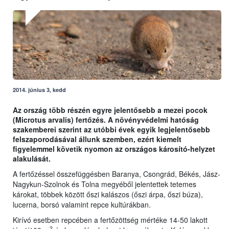
2014. június 3, kedd
Az ország több részén egyre jelentősebb a mezei pocok
(Microtus arvalis) fertőzés. A növényvédelmi hatóság
szakemberei szerint az utóbbi évek egyik legjelentősebb
felszaporodásával állunk szemben, ezért kiemelt
figyelemmel követik nyomon az országos károsító-helyzet
alakulását.
A fertőzéssel összefüggésben Baranya, Csongrád, Békés, Jász-
Nagykun-Szolnok és Tolna megyéből jelentettek tetemes
károkat, többek között őszi kalászos (őszi árpa, őszi búza),
lucerna, borsó valamint repce kultúrákban.
Kirívó esetben repcében a fertőzöttség mértéke 14-50 lakott
2