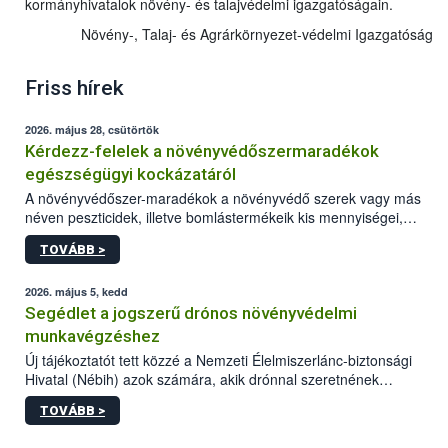
kormányhivatalok növény- és talajvédelmi igazgatóságain.
Növény-, Talaj- és Agrárkörnyezet-védelmi Igazgatóság
Friss hírek
2026. május 28, csütörtök
Kérdezz-felelek a növényvédőszermaradékok
egészségügyi kockázatáról
A növényvédőszer-maradékok a növényvédő szerek vagy más
néven peszticidek, illetve bomlástermékeik kis mennyiségei,
melyek a terményekben vagy azok felületén a betakarítást,
TOVÁBB >
szüretelést, illetve tárolást követően is megmaradhatnak. Az
elvárt hatás kifejtéséhez a növényvédő szerek bizonyos
mennyiségének esetenként a kezelt terményeken is jelen kell
2026. május 5, kedd
lennie. Nem minden élelmiszer tartalmaz szermaradékot.
Segédlet a jogszerű drónos növényvédelmi
Azokban az élelmiszerekben is, melyekben kimutathatóak,
munkavégzéshez
általában csak nagyon kis mennyiségben vannak jelen, így nem
Új tájékoztatót tett közzé a Nemzeti Élelmiszerlánc-biztonsági
jelenthetnek kockázatot a fogyasztó egészségére nézve.
Hivatal (Nébih) azok számára, akik drónnal szeretnének
növényvédelmi vagy tápanyag-gazdálkodási tevékenységet
TOVÁBB >
végezni Magyarországon. Az összefoglaló részletesen
szerepelnek a jogszerű működéshez szükséges személyi,