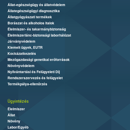
Állat-egészségügy és állatvédelem
Állategészségügyi diagnosztika
Állatgyógyászati termékek
Borászat és alkoholos italok
Élelmiszer- és takarmánybiztonság
Élelmiszerlánc-biztonsági laborhálózat
Járványvédelem
Kiemelt ügyek, EUTR
Kockázatkezelés
Mezőgazdasági genetikai erőforrások
Növényvédelem
Nyilvántartási és Felügyeleti Díj
Rendszerszervezés és felügyelet
Termékpálya-ellenőrzés
Ügyintézés
Élelmiszer
Állat
Növény
Labor/Egyéb