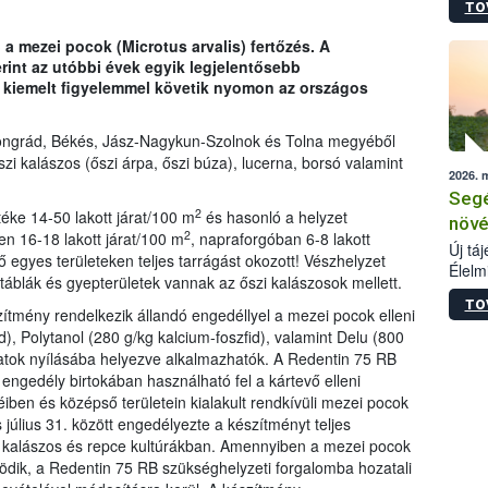
TO
termé
szüret
a mezei pocok (Microtus arvalis) fertőzés. A
megma
int az utóbbi évek egyik legjelentősebb
növén
t kiemelt figyelemmel követik nyomon az országos
esete
lenni
szerm
ongrád, Békés, Jász-Nagykun-Szolnok és Tolna megyéből
melye
szi kalászos (őszi árpa, őszi búza), lucerna, borsó valamint
2026. 
kis m
Segé
jelen
2
éke 14-50 lakott járat/100 m
és hasonló a helyzet
nézve
növé
2
n 16-18 lakott járat/100 m
, napraforgóban 6-8 lakott
Új tá
vő egyes területeken teljes tarrágást okozott! Vészhelyzet
Élelm
atáblák és gyepterületek vannak az őszi kalászosok mellett.
számá
TO
növén
ítmény rendelkezik állandó engedéllyel a mezei pocok elleni
tevék
d), Polytanol (280 g/kg kalcium-foszfid), valamint Delu (800
össze
áratok nyílásába helyezve alkalmazhatók. A Redentin 75 RB
működ
engedély birtokában használható fel a kártevő elleni
hatósá
ben és középső területein kialakult rendkívüli mezei pocok
július 31. között engedélyezte a készítményt teljes
sal kalászos és repce kultúrákban. Amennyiben a mezei pocok
ödik, a Redentin 75 RB szükséghelyzeti forgalomba hozatali