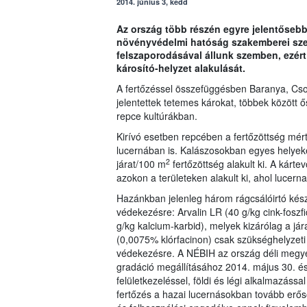
2014. június 3, kedd
Az ország több részén egyre jelentősebb 
növényvédelmi hatóság szakemberei szer
felszaporodásával állunk szemben, ezér
károsító-helyzet alakulását.
A fertőzéssel összefüggésben Baranya, Cs
jelentettek tetemes károkat, többek között ő
repce kultúrákban.
Kirívó esetben repcében a fertőzöttség mért
lucernában is. Kalászosokban egyes helyeke
2
járat/100 m
fertőzöttség alakult ki. A kárte
azokon a területeken alakult ki, ahol lucern
Hazánkban jelenleg három rágcsálóirtó kész
védekezésre: Arvalin LR (40 g/kg cink-foszfi
g/kg kalcium-karbid), melyek kizárólag a j
(0,0075% klórfacinon) csak szükséghelyzeti 
védekezésre. A NÉBIH az ország déli megyéi
gradáció megállításához 2014. május 30. és 
felületkezeléssel, földi és légi alkalmazás
fertőzés a hazai lucernásokban tovább erős