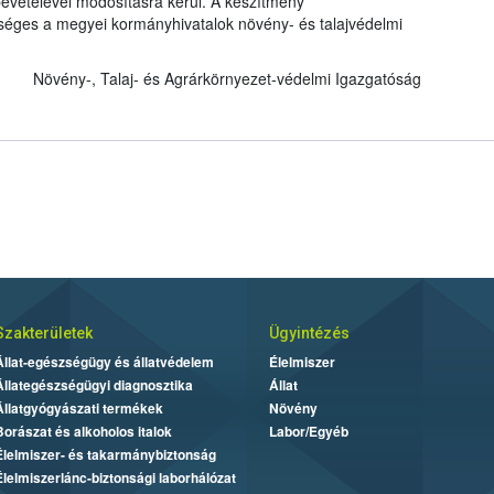
evételével módosításra kerül. A készítmény
kséges a megyei kormányhivatalok növény- és talajvédelmi
Növény-, Talaj- és Agrárkörnyezet-védelmi Igazgatóság
Szakterületek
Ügyintézés
Állat-egészségügy és állatvédelem
Élelmiszer
Állategészségügyi diagnosztika
Állat
Állatgyógyászati termékek
Növény
Borászat és alkoholos italok
Labor/Egyéb
Élelmiszer- és takarmánybiztonság
Élelmiszerlánc-biztonsági laborhálózat