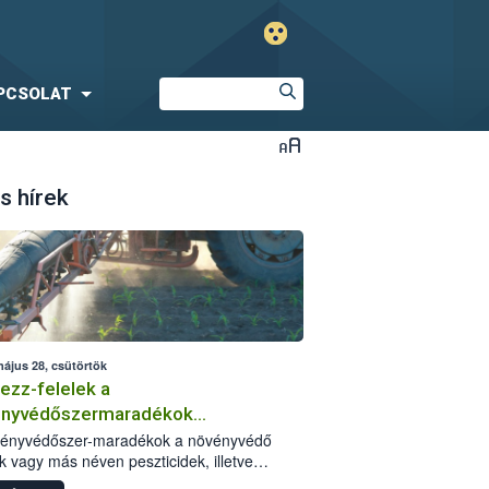
PCSOLAT
s hírek
május 28, csütörtök
ezz-felelek a
ényvédőszermaradékok
zségügyi kockázatáról
vényvédőszer-maradékok a növényvédő
k vagy más néven peszticidek, illetve
stermékeik kis mennyiségei, melyek a