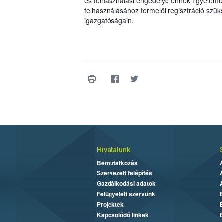
és felhasználási engedélye ennek figyelemb
felhasználásához termelői regisztráció szü
igazgatóságain.
Hivatalunk
Bemutatkozás
Szervezeti felépítés
Gazdálkodási adatok
Felügyeleti szervünk
Projektek
Kapcsolódó linkek