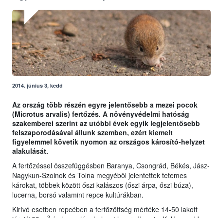
2014. június 3, kedd
Az ország több részén egyre jelentősebb a mezei pocok
(Microtus arvalis) fertőzés. A növényvédelmi hatóság
szakemberei szerint az utóbbi évek egyik legjelentősebb
felszaporodásával állunk szemben, ezért kiemelt
figyelemmel követik nyomon az országos károsító-helyzet
alakulását.
A fertőzéssel összefüggésben Baranya, Csongrád, Békés, Jász-
Nagykun-Szolnok és Tolna megyéből jelentettek tetemes
károkat, többek között őszi kalászos (őszi árpa, őszi búza),
lucerna, borsó valamint repce kultúrákban.
Kirívó esetben repcében a fertőzöttség mértéke 14-50 lakott
2