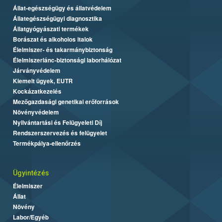
Állat-egészségügy és állatvédelem
Állategészségügyi diagnosztika
Állatgyógyászati termékek
Borászat és alkoholos italok
Élelmiszer- és takarmánybiztonság
Élelmiszerlánc-biztonsági laborhálózat
Járványvédelem
Kiemelt ügyek, EUTR
Kockázatkezelés
Mezőgazdasági genetikai erőforrások
Növényvédelem
Nyilvántartási és Felügyeleti Díj
Rendszerszervezés és felügyelet
Termékpálya-ellenőrzés
Ügyintézés
Élelmiszer
Állat
Növény
Labor/Egyéb