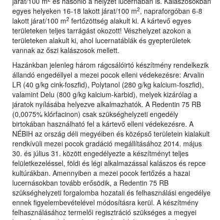
járat/100 m
és hasonló a helyzet lucernában is. Kalászosokban
2
egyes helyeken 16-18 lakott járat/100 m
, napraforgóban 6-8
2
lakott járat/100 m
fertőzöttség alakult ki. A kártevő egyes
területeken teljes tarrágást okozott! Vészhelyzet azokon a
területeken alakult ki, ahol lucernatáblák és gyepterületek
vannak az őszi kalászosok mellett.
Hazánkban jelenleg három rágcsálóirtó készítmény rendelkezik
állandó engedéllyel a mezei pocok elleni védekezésre: Arvalin
LR (40 g/kg cink-foszfid), Polytanol (280 g/kg kalcium-foszfid),
valamint Delu (800 g/kg kalcium-karbid), melyek kizárólag a
járatok nyílásába helyezve alkalmazhatók. A Redentin 75 RB
(0,0075% klórfacinon) csak szükséghelyzeti engedély
birtokában használható fel a kártevő elleni védekezésre. A
NÉBIH az ország déli megyéiben és középső területein kialakult
rendkívüli mezei pocok gradáció megállításához 2014. május
30. és július 31. között engedélyezte a készítményt teljes
felületkezeléssel, földi és légi alkalmazással kalászos és repce
kultúrákban. Amennyiben a mezei pocok fertőzés a hazai
lucernásokban tovább erősödik, a Redentin 75 RB
szükséghelyzeti forgalomba hozatali és felhasználási engedélye
ennek figyelembevételével módosításra kerül. A készítmény
felhasználásához termelői regisztráció szükséges a megyei