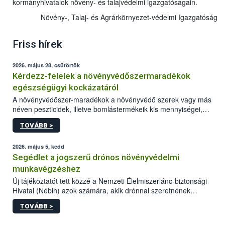
kormányhivatalok növény- és talajvédelmi igazgatóságain.
Növény-, Talaj- és Agrárkörnyezet-védelmi Igazgatóság
Friss hírek
2026. május 28, csütörtök
Kérdezz-felelek a növényvédőszermaradékok
egészségügyi kockázatáról
A növényvédőszer-maradékok a növényvédő szerek vagy más
néven peszticidek, illetve bomlástermékeik kis mennyiségei,
melyek a terményekben vagy azok felületén a betakarítást,
TOVÁBB >
szüretelést, illetve tárolást követően is megmaradhatnak. Az
elvárt hatás kifejtéséhez a növényvédő szerek bizonyos
mennyiségének esetenként a kezelt terményeken is jelen kell
2026. május 5, kedd
lennie. Nem minden élelmiszer tartalmaz szermaradékot.
Segédlet a jogszerű drónos növényvédelmi
Azokban az élelmiszerekben is, melyekben kimutathatóak,
munkavégzéshez
általában csak nagyon kis mennyiségben vannak jelen, így nem
Új tájékoztatót tett közzé a Nemzeti Élelmiszerlánc-biztonsági
jelenthetnek kockázatot a fogyasztó egészségére nézve.
Hivatal (Nébih) azok számára, akik drónnal szeretnének
növényvédelmi vagy tápanyag-gazdálkodási tevékenységet
TOVÁBB >
végezni Magyarországon. Az összefoglaló részletesen
szerepelnek a jogszerű működéshez szükséges személyi,