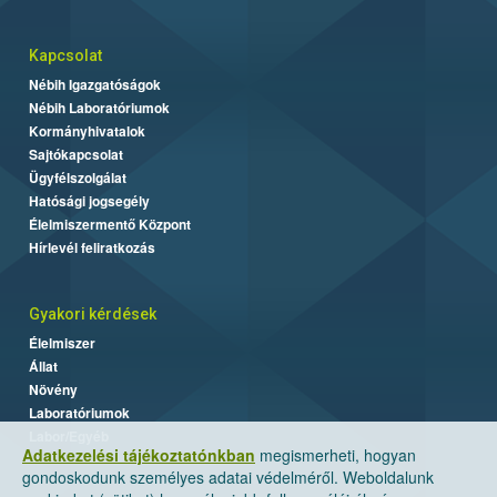
Kapcsolat
Nébih Igazgatóságok
Nébih Laboratóriumok
Kormányhivatalok
Sajtókapcsolat
Ügyfélszolgálat
Hatósági jogsegély
Élelmiszermentő Központ
Hírlevél feliratkozás
Gyakori kérdések
Élelmiszer
Állat
Növény
Laboratóriumok
Labor/Egyéb
Adatkezelési tájékoztatónkban
megismerheti, hogyan
gondoskodunk személyes adatai védelméről. Weboldalunk