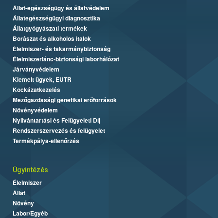
Állat-egészségügy és állatvédelem
Állategészségügyi diagnosztika
Állatgyógyászati termékek
Borászat és alkoholos italok
Élelmiszer- és takarmánybiztonság
Élelmiszerlánc-biztonsági laborhálózat
Járványvédelem
Kiemelt ügyek, EUTR
Kockázatkezelés
Mezőgazdasági genetikai erőforrások
Növényvédelem
Nyilvántartási és Felügyeleti Díj
Rendszerszervezés és felügyelet
Termékpálya-ellenőrzés
Ügyintézés
Élelmiszer
Állat
Növény
Labor/Egyéb