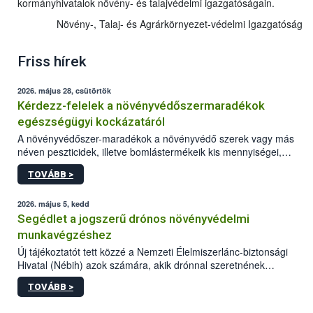
kormányhivatalok növény- és talajvédelmi igazgatóságain.
Növény-, Talaj- és Agrárkörnyezet-védelmi Igazgatóság
Friss hírek
2026. május 28, csütörtök
Kérdezz-felelek a növényvédőszermaradékok
egészségügyi kockázatáról
A növényvédőszer-maradékok a növényvédő szerek vagy más
néven peszticidek, illetve bomlástermékeik kis mennyiségei,
melyek a terményekben vagy azok felületén a betakarítást,
TOVÁBB >
szüretelést, illetve tárolást követően is megmaradhatnak. Az
elvárt hatás kifejtéséhez a növényvédő szerek bizonyos
mennyiségének esetenként a kezelt terményeken is jelen kell
2026. május 5, kedd
lennie. Nem minden élelmiszer tartalmaz szermaradékot.
Segédlet a jogszerű drónos növényvédelmi
Azokban az élelmiszerekben is, melyekben kimutathatóak,
munkavégzéshez
általában csak nagyon kis mennyiségben vannak jelen, így nem
Új tájékoztatót tett közzé a Nemzeti Élelmiszerlánc-biztonsági
jelenthetnek kockázatot a fogyasztó egészségére nézve.
Hivatal (Nébih) azok számára, akik drónnal szeretnének
növényvédelmi vagy tápanyag-gazdálkodási tevékenységet
TOVÁBB >
végezni Magyarországon. Az összefoglaló részletesen
szerepelnek a jogszerű működéshez szükséges személyi,