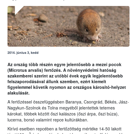
2014. június 3, kedd
Az ország több részén egyre jelentősebb a mezei pocok
(Microtus arvalis) fertőzés. A növényvédelmi hatóság
szakemberei szerint az utóbbi évek egyik legjelentősebb
felszaporodásával állunk szemben, ezért kiemelt
figyelemmel követik nyomon az országos károsító-helyzet
alakulását.
A fertőzéssel összefüggésben Baranya, Csongrád, Békés, Jász-
Nagykun-Szolnok és Tolna megyéből jelentettek tetemes
károkat, többek között őszi kalászos (őszi árpa, őszi búza),
lucerna, borsó valamint repce kultúrákban.
Kirívó esetben repcében a fertőzöttség mértéke 14-50 lakott
2