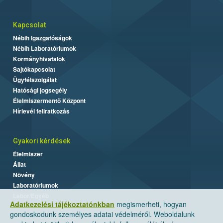
Kapcsolat
Nébih Igazgatóságok
Nébih Laboratóriumok
Kormányhivatalok
Sajtókapcsolat
Ügyfélszolgálat
Hatósági jogsegély
Élelmiszermentő Központ
Hírlevél feliratkozás
Gyakori kérdések
Élelmiszer
Állat
Növény
Laboratóriumok
Labor/Egyéb
Adatkezelési tájékoztatónkban
megismerheti, hogyan
gondoskodunk személyes adatai védelméről. Weboldalunk