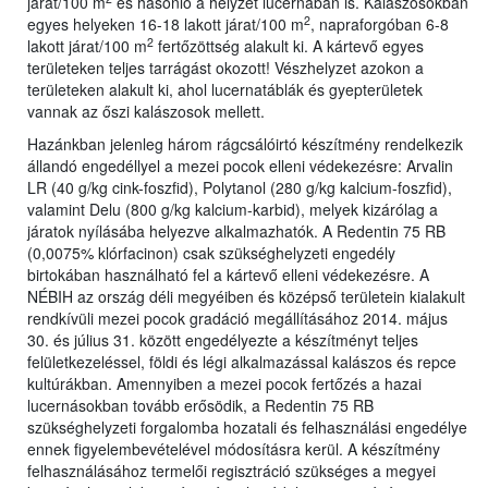
járat/100 m
és hasonló a helyzet lucernában is. Kalászosokban
2
egyes helyeken 16-18 lakott járat/100 m
, napraforgóban 6-8
2
lakott járat/100 m
fertőzöttség alakult ki. A kártevő egyes
területeken teljes tarrágást okozott! Vészhelyzet azokon a
területeken alakult ki, ahol lucernatáblák és gyepterületek
vannak az őszi kalászosok mellett.
Hazánkban jelenleg három rágcsálóirtó készítmény rendelkezik
állandó engedéllyel a mezei pocok elleni védekezésre: Arvalin
LR (40 g/kg cink-foszfid), Polytanol (280 g/kg kalcium-foszfid),
valamint Delu (800 g/kg kalcium-karbid), melyek kizárólag a
járatok nyílásába helyezve alkalmazhatók. A Redentin 75 RB
(0,0075% klórfacinon) csak szükséghelyzeti engedély
birtokában használható fel a kártevő elleni védekezésre. A
NÉBIH az ország déli megyéiben és középső területein kialakult
rendkívüli mezei pocok gradáció megállításához 2014. május
30. és július 31. között engedélyezte a készítményt teljes
felületkezeléssel, földi és légi alkalmazással kalászos és repce
kultúrákban. Amennyiben a mezei pocok fertőzés a hazai
lucernásokban tovább erősödik, a Redentin 75 RB
szükséghelyzeti forgalomba hozatali és felhasználási engedélye
ennek figyelembevételével módosításra kerül. A készítmény
felhasználásához termelői regisztráció szükséges a megyei