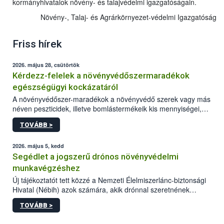
kormányhivatalok növény- és talajvédelmi igazgatóságain.
Növény-, Talaj- és Agrárkörnyezet-védelmi Igazgatóság
Friss hírek
2026. május 28, csütörtök
Kérdezz-felelek a növényvédőszermaradékok
egészségügyi kockázatáról
A növényvédőszer-maradékok a növényvédő szerek vagy más
néven peszticidek, illetve bomlástermékeik kis mennyiségei,
melyek a terményekben vagy azok felületén a betakarítást,
TOVÁBB >
szüretelést, illetve tárolást követően is megmaradhatnak. Az
elvárt hatás kifejtéséhez a növényvédő szerek bizonyos
mennyiségének esetenként a kezelt terményeken is jelen kell
2026. május 5, kedd
lennie. Nem minden élelmiszer tartalmaz szermaradékot.
Segédlet a jogszerű drónos növényvédelmi
Azokban az élelmiszerekben is, melyekben kimutathatóak,
munkavégzéshez
általában csak nagyon kis mennyiségben vannak jelen, így nem
Új tájékoztatót tett közzé a Nemzeti Élelmiszerlánc-biztonsági
jelenthetnek kockázatot a fogyasztó egészségére nézve.
Hivatal (Nébih) azok számára, akik drónnal szeretnének
növényvédelmi vagy tápanyag-gazdálkodási tevékenységet
TOVÁBB >
végezni Magyarországon. Az összefoglaló részletesen
szerepelnek a jogszerű működéshez szükséges személyi,