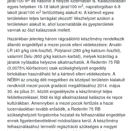
járat/100 m
és hasonló a helyzet lucernában is. Kalászosokban
2
egyes helyeken 16-18 lakott járat/100 m
, napraforgóban 6-8
2
lakott járat/100 m
fertőzöttség alakult ki. A kártevő egyes
területeken teljes tarrágást okozott! Vészhelyzet azokon a
területeken alakult ki, ahol lucernatáblák és gyepterületek
vannak az őszi kalászosok mellett.
Hazánkban jelenleg három rágcsálóirtó készítmény rendelkezik
állandó engedéllyel a mezei pocok elleni védekezésre: Arvalin
LR (40 g/kg cink-foszfid), Polytanol (280 g/kg kalcium-foszfid),
valamint Delu (800 g/kg kalcium-karbid), melyek kizárólag a
járatok nyílásába helyezve alkalmazhatók. A Redentin 75 RB
(0,0075% klórfacinon) csak szükséghelyzeti engedély
birtokában használható fel a kártevő elleni védekezésre. A
NÉBIH az ország déli megyéiben és középső területein kialakult
rendkívüli mezei pocok gradáció megállításához 2014. május
30. és július 31. között engedélyezte a készítményt teljes
felületkezeléssel, földi és légi alkalmazással kalászos és repce
kultúrákban. Amennyiben a mezei pocok fertőzés a hazai
lucernásokban tovább erősödik, a Redentin 75 RB
szükséghelyzeti forgalomba hozatali és felhasználási engedélye
ennek figyelembevételével módosításra kerül. A készítmény
felhasználásához termelői regisztráció szükséges a megyei