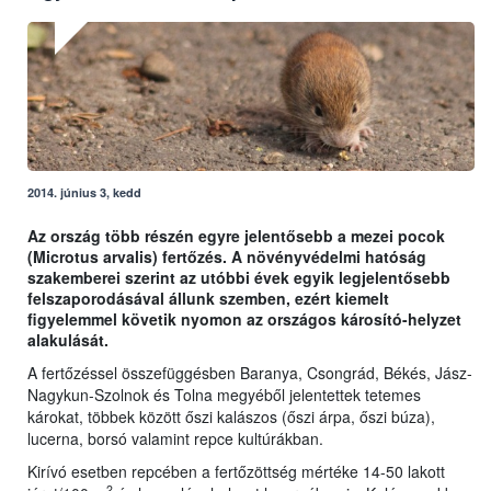
2014. június 3, kedd
Az ország több részén egyre jelentősebb a mezei pocok
(Microtus arvalis) fertőzés. A növényvédelmi hatóság
szakemberei szerint az utóbbi évek egyik legjelentősebb
felszaporodásával állunk szemben, ezért kiemelt
figyelemmel követik nyomon az országos károsító-helyzet
alakulását.
A fertőzéssel összefüggésben Baranya, Csongrád, Békés, Jász-
Nagykun-Szolnok és Tolna megyéből jelentettek tetemes
károkat, többek között őszi kalászos (őszi árpa, őszi búza),
lucerna, borsó valamint repce kultúrákban.
Kirívó esetben repcében a fertőzöttség mértéke 14-50 lakott
2