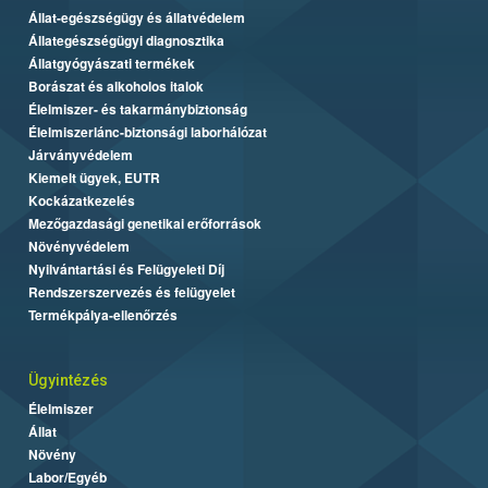
Állat-egészségügy és állatvédelem
Állategészségügyi diagnosztika
Állatgyógyászati termékek
Borászat és alkoholos italok
Élelmiszer- és takarmánybiztonság
Élelmiszerlánc-biztonsági laborhálózat
Járványvédelem
Kiemelt ügyek, EUTR
Kockázatkezelés
Mezőgazdasági genetikai erőforrások
Növényvédelem
Nyilvántartási és Felügyeleti Díj
Rendszerszervezés és felügyelet
Termékpálya-ellenőrzés
Ügyintézés
Élelmiszer
Állat
Növény
Labor/Egyéb