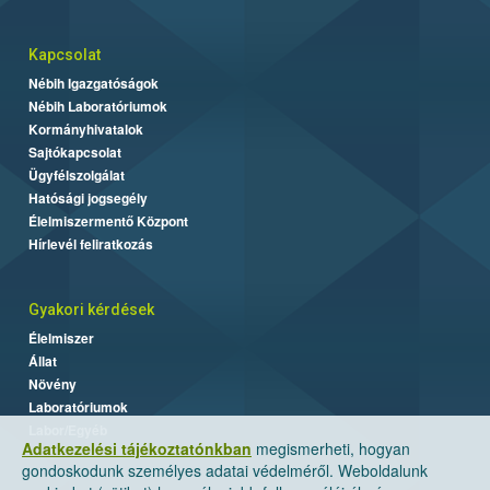
Kapcsolat
Nébih Igazgatóságok
Nébih Laboratóriumok
Kormányhivatalok
Sajtókapcsolat
Ügyfélszolgálat
Hatósági jogsegély
Élelmiszermentő Központ
Hírlevél feliratkozás
Gyakori kérdések
Élelmiszer
Állat
Növény
Laboratóriumok
Labor/Egyéb
Adatkezelési tájékoztatónkban
megismerheti, hogyan
gondoskodunk személyes adatai védelméről. Weboldalunk