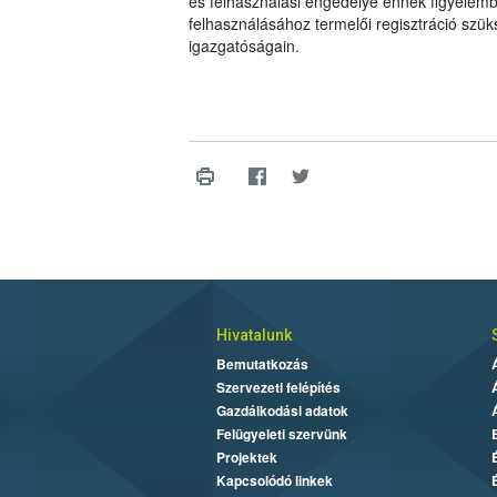
és felhasználási engedélye ennek figyelemb
felhasználásához termelői regisztráció szü
igazgatóságain.
Hivatalunk
Bemutatkozás
Szervezeti felépítés
Gazdálkodási adatok
Felügyeleti szervünk
Projektek
Kapcsolódó linkek