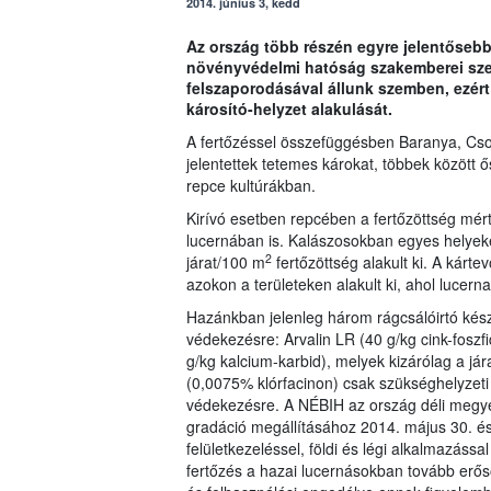
2014. június 3, kedd
Az ország több részén egyre jelentősebb 
növényvédelmi hatóság szakemberei szer
felszaporodásával állunk szemben, ezér
károsító-helyzet alakulását.
A fertőzéssel összefüggésben Baranya, Cs
jelentettek tetemes károkat, többek között ő
repce kultúrákban.
Kirívó esetben repcében a fertőzöttség mért
lucernában is. Kalászosokban egyes helyeke
2
járat/100 m
fertőzöttség alakult ki. A kárte
azokon a területeken alakult ki, ahol lucern
Hazánkban jelenleg három rágcsálóirtó kész
védekezésre: Arvalin LR (40 g/kg cink-foszfi
g/kg kalcium-karbid), melyek kizárólag a j
(0,0075% klórfacinon) csak szükséghelyzeti 
védekezésre. A NÉBIH az ország déli megyéi
gradáció megállításához 2014. május 30. és 
felületkezeléssel, földi és légi alkalmazás
fertőzés a hazai lucernásokban tovább erős