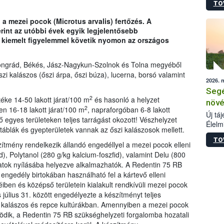
TO
termé
szüret
a mezei pocok (Microtus arvalis) fertőzés. A
megma
int az utóbbi évek egyik legjelentősebb
növén
t kiemelt figyelemmel követik nyomon az országos
esete
lenni
szerm
ongrád, Békés, Jász-Nagykun-Szolnok és Tolna megyéből
melye
szi kalászos (őszi árpa, őszi búza), lucerna, borsó valamint
2026. 
kis m
Segé
jelen
2
éke 14-50 lakott járat/100 m
és hasonló a helyzet
nézve
növé
2
n 16-18 lakott járat/100 m
, napraforgóban 6-8 lakott
Új tá
vő egyes területeken teljes tarrágást okozott! Vészhelyzet
Élelm
atáblák és gyepterületek vannak az őszi kalászosok mellett.
számá
TO
növén
ítmény rendelkezik állandó engedéllyel a mezei pocok elleni
tevék
d), Polytanol (280 g/kg kalcium-foszfid), valamint Delu (800
össze
áratok nyílásába helyezve alkalmazhatók. A Redentin 75 RB
működ
engedély birtokában használható fel a kártevő elleni
hatósá
ben és középső területein kialakult rendkívüli mezei pocok
július 31. között engedélyezte a készítményt teljes
sal kalászos és repce kultúrákban. Amennyiben a mezei pocok
ödik, a Redentin 75 RB szükséghelyzeti forgalomba hozatali