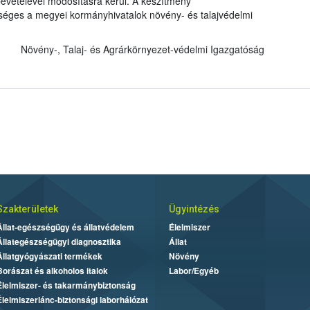
evételével módosításra kerül. A készítmény
kséges a megyei kormányhivatalok növény- és talajvédelmi
Növény-, Talaj- és Agrárkörnyezet-védelmi Igazgatóság
Szakterületek
Ügyintézés
Állat-egészségügy és állatvédelem
Élelmiszer
Állategészségügyi diagnosztika
Állat
Állatgyógyászati termékek
Növény
Borászat és alkoholos italok
Labor/Egyéb
Élelmiszer- és takarmánybiztonság
Élelmiszerlánc-biztonsági laborhálózat