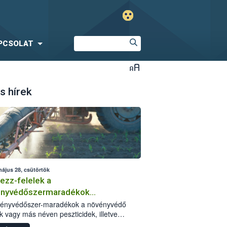
PCSOLAT
s hírek
május 28, csütörtök
ezz-felelek a
ényvédőszermaradékok
zségügyi kockázatáról
vényvédőszer-maradékok a növényvédő
k vagy más néven peszticidek, illetve
stermékeik kis mennyiségei, melyek a