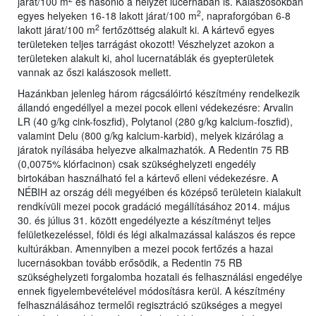
járat/100 m
és hasonló a helyzet lucernában is. Kalászosokban
2
egyes helyeken 16-18 lakott járat/100 m
, napraforgóban 6-8
2
lakott járat/100 m
fertőzöttség alakult ki. A kártevő egyes
területeken teljes tarrágást okozott! Vészhelyzet azokon a
területeken alakult ki, ahol lucernatáblák és gyepterületek
vannak az őszi kalászosok mellett.
Hazánkban jelenleg három rágcsálóirtó készítmény rendelkezik
állandó engedéllyel a mezei pocok elleni védekezésre: Arvalin
LR (40 g/kg cink-foszfid), Polytanol (280 g/kg kalcium-foszfid),
valamint Delu (800 g/kg kalcium-karbid), melyek kizárólag a
járatok nyílásába helyezve alkalmazhatók. A Redentin 75 RB
(0,0075% klórfacinon) csak szükséghelyzeti engedély
birtokában használható fel a kártevő elleni védekezésre. A
NÉBIH az ország déli megyéiben és középső területein kialakult
rendkívüli mezei pocok gradáció megállításához 2014. május
30. és július 31. között engedélyezte a készítményt teljes
felületkezeléssel, földi és légi alkalmazással kalászos és repce
kultúrákban. Amennyiben a mezei pocok fertőzés a hazai
lucernásokban tovább erősödik, a Redentin 75 RB
szükséghelyzeti forgalomba hozatali és felhasználási engedélye
ennek figyelembevételével módosításra kerül. A készítmény
felhasználásához termelői regisztráció szükséges a megyei