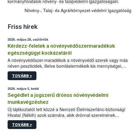
kormányhivatalok növény- és talajvédelmi igazgatóságain.
Növény-, Talaj- és Agrárkörnyezet-védelmi Igazgatóság
Friss hírek
2026. május 28, csütörtök
Kérdezz-felelek a növényvédőszermaradékok
egészségügyi kockázatáról
A növényvédőszer-maradékok a növényvédő szerek vagy más
néven peszticidek, illetve bomlástermékeik kis mennyiségei,
melyek a terményekben vagy azok felületén a betakarítást,
TOVÁBB >
szüretelést, illetve tárolást követően is megmaradhatnak. Az
elvárt hatás kifejtéséhez a növényvédő szerek bizonyos
mennyiségének esetenként a kezelt terményeken is jelen kell
2026. május 5, kedd
lennie. Nem minden élelmiszer tartalmaz szermaradékot.
Segédlet a jogszerű drónos növényvédelmi
Azokban az élelmiszerekben is, melyekben kimutathatóak,
munkavégzéshez
általában csak nagyon kis mennyiségben vannak jelen, így nem
Új tájékoztatót tett közzé a Nemzeti Élelmiszerlánc-biztonsági
jelenthetnek kockázatot a fogyasztó egészségére nézve.
Hivatal (Nébih) azok számára, akik drónnal szeretnének
növényvédelmi vagy tápanyag-gazdálkodási tevékenységet
TOVÁBB >
végezni Magyarországon. Az összefoglaló részletesen
szerepelnek a jogszerű működéshez szükséges személyi,