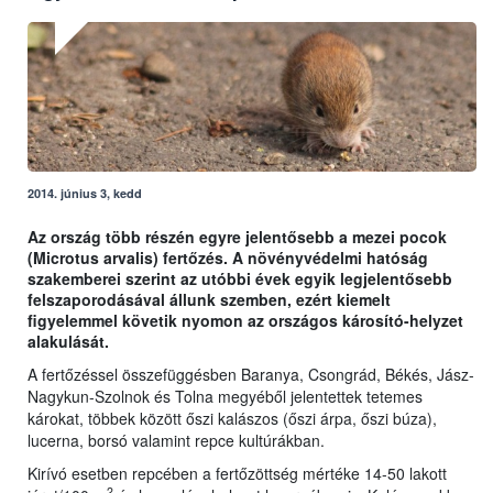
2014. június 3, kedd
Az ország több részén egyre jelentősebb a mezei pocok
(Microtus arvalis) fertőzés. A növényvédelmi hatóság
szakemberei szerint az utóbbi évek egyik legjelentősebb
felszaporodásával állunk szemben, ezért kiemelt
figyelemmel követik nyomon az országos károsító-helyzet
alakulását.
A fertőzéssel összefüggésben Baranya, Csongrád, Békés, Jász-
Nagykun-Szolnok és Tolna megyéből jelentettek tetemes
károkat, többek között őszi kalászos (őszi árpa, őszi búza),
lucerna, borsó valamint repce kultúrákban.
Kirívó esetben repcében a fertőzöttség mértéke 14-50 lakott
2