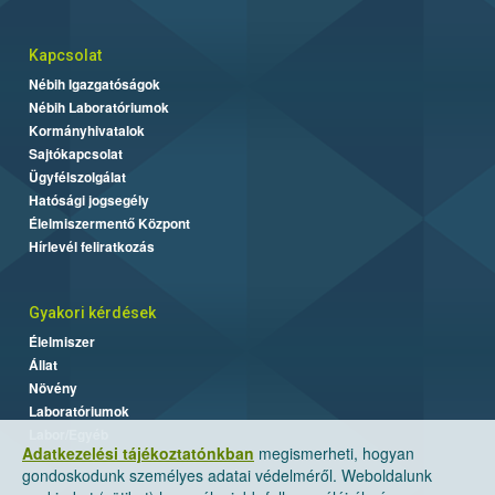
Kapcsolat
Nébih Igazgatóságok
Nébih Laboratóriumok
Kormányhivatalok
Sajtókapcsolat
Ügyfélszolgálat
Hatósági jogsegély
Élelmiszermentő Központ
Hírlevél feliratkozás
Gyakori kérdések
Élelmiszer
Állat
Növény
Laboratóriumok
Labor/Egyéb
Adatkezelési tájékoztatónkban
megismerheti, hogyan
gondoskodunk személyes adatai védelméről. Weboldalunk