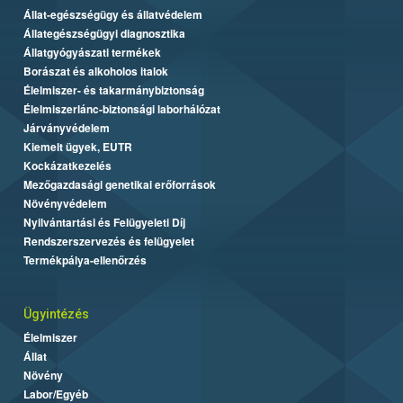
Állat-egészségügy és állatvédelem
Állategészségügyi diagnosztika
Állatgyógyászati termékek
Borászat és alkoholos italok
Élelmiszer- és takarmánybiztonság
Élelmiszerlánc-biztonsági laborhálózat
Járványvédelem
Kiemelt ügyek, EUTR
Kockázatkezelés
Mezőgazdasági genetikai erőforrások
Növényvédelem
Nyilvántartási és Felügyeleti Díj
Rendszerszervezés és felügyelet
Termékpálya-ellenőrzés
Ügyintézés
Élelmiszer
Állat
Növény
Labor/Egyéb