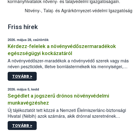
kormányhivatalok növény- és talajvédelmi igazgatóságain.
Növény-, Talaj- és Agrárkörnyezet-védelmi Igazgatóság
Friss hírek
2026. május 28, csütörtök
Kérdezz-felelek a növényvédőszermaradékok
egészségügyi kockázatáról
A növényvédőszer-maradékok a növényvédő szerek vagy más
néven peszticidek, illetve bomlástermékeik kis mennyiségei,
melyek a terményekben vagy azok felületén a betakarítást,
TOVÁBB >
szüretelést, illetve tárolást követően is megmaradhatnak. Az
elvárt hatás kifejtéséhez a növényvédő szerek bizonyos
mennyiségének esetenként a kezelt terményeken is jelen kell
2026. május 5, kedd
lennie. Nem minden élelmiszer tartalmaz szermaradékot.
Segédlet a jogszerű drónos növényvédelmi
Azokban az élelmiszerekben is, melyekben kimutathatóak,
munkavégzéshez
általában csak nagyon kis mennyiségben vannak jelen, így nem
Új tájékoztatót tett közzé a Nemzeti Élelmiszerlánc-biztonsági
jelenthetnek kockázatot a fogyasztó egészségére nézve.
Hivatal (Nébih) azok számára, akik drónnal szeretnének
növényvédelmi vagy tápanyag-gazdálkodási tevékenységet
TOVÁBB >
végezni Magyarországon. Az összefoglaló részletesen
szerepelnek a jogszerű működéshez szükséges személyi,