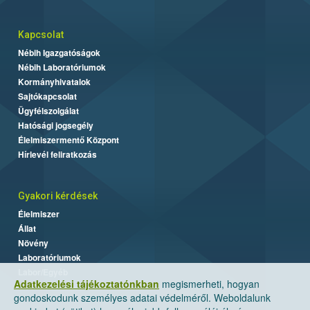
Kapcsolat
Nébih Igazgatóságok
Nébih Laboratóriumok
Kormányhivatalok
Sajtókapcsolat
Ügyfélszolgálat
Hatósági jogsegély
Élelmiszermentő Központ
Hírlevél feliratkozás
Gyakori kérdések
Élelmiszer
Állat
Növény
Laboratóriumok
Labor/Egyéb
Adatkezelési tájékoztatónkban
megismerheti, hogyan
gondoskodunk személyes adatai védelméről. Weboldalunk