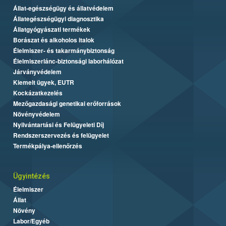
Állat-egészségügy és állatvédelem
Állategészségügyi diagnosztika
Állatgyógyászati termékek
Borászat és alkoholos italok
Élelmiszer- és takarmánybiztonság
Élelmiszerlánc-biztonsági laborhálózat
Járványvédelem
Kiemelt ügyek, EUTR
Kockázatkezelés
Mezőgazdasági genetikai erőforrások
Növényvédelem
Nyilvántartási és Felügyeleti Díj
Rendszerszervezés és felügyelet
Termékpálya-ellenőrzés
Ügyintézés
Élelmiszer
Állat
Növény
Labor/Egyéb