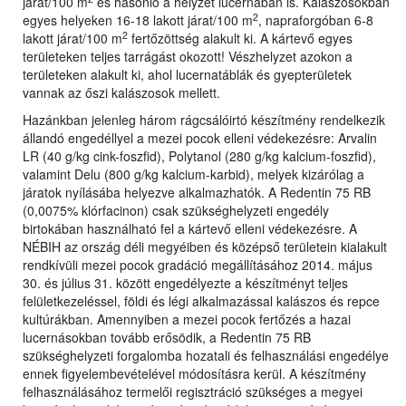
járat/100 m
és hasonló a helyzet lucernában is. Kalászosokban
2
egyes helyeken 16-18 lakott járat/100 m
, napraforgóban 6-8
2
lakott járat/100 m
fertőzöttség alakult ki. A kártevő egyes
területeken teljes tarrágást okozott! Vészhelyzet azokon a
területeken alakult ki, ahol lucernatáblák és gyepterületek
vannak az őszi kalászosok mellett.
Hazánkban jelenleg három rágcsálóirtó készítmény rendelkezik
állandó engedéllyel a mezei pocok elleni védekezésre: Arvalin
LR (40 g/kg cink-foszfid), Polytanol (280 g/kg kalcium-foszfid),
valamint Delu (800 g/kg kalcium-karbid), melyek kizárólag a
járatok nyílásába helyezve alkalmazhatók. A Redentin 75 RB
(0,0075% klórfacinon) csak szükséghelyzeti engedély
birtokában használható fel a kártevő elleni védekezésre. A
NÉBIH az ország déli megyéiben és középső területein kialakult
rendkívüli mezei pocok gradáció megállításához 2014. május
30. és július 31. között engedélyezte a készítményt teljes
felületkezeléssel, földi és légi alkalmazással kalászos és repce
kultúrákban. Amennyiben a mezei pocok fertőzés a hazai
lucernásokban tovább erősödik, a Redentin 75 RB
szükséghelyzeti forgalomba hozatali és felhasználási engedélye
ennek figyelembevételével módosításra kerül. A készítmény
felhasználásához termelői regisztráció szükséges a megyei