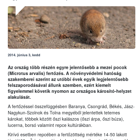
2014. június 3, kedd
Az ország több részén egyre jelentősebb a mezei pocok
(Microtus arvalis) fertőzés. A növényvédelmi hatóság
szakemberei szerint az utóbbi évek egyik legjelentősebb
felszaporodásával állunk szemben, ezért kiemelt
figyelemmel követik nyomon az országos károsító-helyzet
alakulását.
A fertőzéssel összefüggésben Baranya, Csongrád, Békés, Jász-
Nagykun-Szolnok és Tolna megyéből jelentettek tetemes
károkat, többek között őszi kalászos (őszi árpa, őszi búza),
lucerna, borsó valamint repce kultúrákban.
Kirívó esetben repcében a fertőzöttség mértéke 14-50 lakott
2