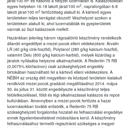
járat/100 m
és hasonló a helyzet lucernában is. Kalászosokban
2
egyes helyeken 16-18 lakott járat/100 m
, napraforgóban 6-8
2
lakott járat/100 m
fertőzöttség alakult ki. A kártevő egyes
területeken teljes tarrágást okozott! Vészhelyzet azokon a
területeken alakult ki, ahol lucernatáblák és gyepterületek
vannak az őszi kalászosok mellett.
Hazánkban jelenleg három rágcsálóirtó készítmény rendelkezik
állandó engedéllyel a mezei pocok elleni védekezésre: Arvalin
LR (40 g/kg cink-foszfid), Polytanol (280 g/kg kalcium-foszfid),
valamint Delu (800 g/kg kalcium-karbid), melyek kizárólag a
járatok nyílásába helyezve alkalmazhatók. A Redentin 75 RB
(0,0075% klórfacinon) csak szükséghelyzeti engedély
birtokában használható fel a kártevő elleni védekezésre. A
NÉBIH az ország déli megyéiben és középső területein kialakult
rendkívüli mezei pocok gradáció megállításához 2014. május
30. és július 31. között engedélyezte a készítményt teljes
felületkezeléssel, földi és légi alkalmazással kalászos és repce
kultúrákban. Amennyiben a mezei pocok fertőzés a hazai
lucernásokban tovább erősödik, a Redentin 75 RB
szükséghelyzeti forgalomba hozatali és felhasználási engedélye
ennek figyelembevételével módosításra kerül. A készítmény
felhasználásához termelői regisztráció szükséges a megyei