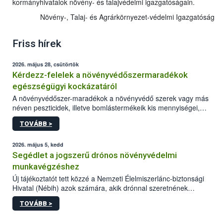
kormányhivatalok növény- és talajvédelmi igazgatóságain.
Növény-, Talaj- és Agrárkörnyezet-védelmi Igazgatóság
Friss hírek
2026. május 28, csütörtök
Kérdezz-felelek a növényvédőszermaradékok
egészségügyi kockázatáról
A növényvédőszer-maradékok a növényvédő szerek vagy más
néven peszticidek, illetve bomlástermékeik kis mennyiségei,
melyek a terményekben vagy azok felületén a betakarítást,
TOVÁBB >
szüretelést, illetve tárolást követően is megmaradhatnak. Az
elvárt hatás kifejtéséhez a növényvédő szerek bizonyos
mennyiségének esetenként a kezelt terményeken is jelen kell
2026. május 5, kedd
lennie. Nem minden élelmiszer tartalmaz szermaradékot.
Segédlet a jogszerű drónos növényvédelmi
Azokban az élelmiszerekben is, melyekben kimutathatóak,
munkavégzéshez
általában csak nagyon kis mennyiségben vannak jelen, így nem
Új tájékoztatót tett közzé a Nemzeti Élelmiszerlánc-biztonsági
jelenthetnek kockázatot a fogyasztó egészségére nézve.
Hivatal (Nébih) azok számára, akik drónnal szeretnének
növényvédelmi vagy tápanyag-gazdálkodási tevékenységet
TOVÁBB >
végezni Magyarországon. Az összefoglaló részletesen
szerepelnek a jogszerű működéshez szükséges személyi,