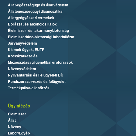
Állat-egészségügy és állatvédelem
Állategészségügyi diagnosztika
Állatgyógyászati termékek
Borászat és alkoholos italok
Élelmiszer- és takarmánybiztonság
Élelmiszerlánc-biztonsági laborhálózat
Járványvédelem
Kiemelt ügyek, EUTR
Kockázatkezelés
Mezőgazdasági genetikai erőforrások
Növényvédelem
Nyilvántartási és Felügyeleti Díj
Rendszerszervezés és felügyelet
Termékpálya-ellenőrzés
Ügyintézés
Élelmiszer
Állat
Növény
Labor/Egyéb