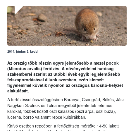
2014. június 3, kedd
Az ország több részén egyre jelentősebb a mezei pocok
(Microtus arvalis) fertőzés. A növényvédelmi hatóság
szakemberei szerint az utóbbi évek egyik legjelentősebb
felszaporodásával állunk szemben, ezért kiemelt
figyelemmel követik nyomon az országos károsító-helyzet
alakulását.
A fertőzéssel összefüggésben Baranya, Csongrád, Békés, Jász-
Nagykun-Szolnok és Tolna megyéből jelentettek tetemes
károkat, többek között őszi kalászos (őszi árpa, őszi búza),
lucerna, borsó valamint repce kultúrákban.
Kirívó esetben repcében a fertőzöttség mértéke 14-50 lakott
2