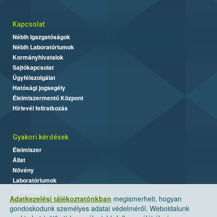
Kapcsolat
Nébih Igazgatóságok
Nébih Laboratóriumok
Kormányhivatalok
Sajtókapcsolat
Ügyfélszolgálat
Hatósági jogsegély
Élelmiszermentő Központ
Hírlevél feliratkozás
Gyakori kérdések
Élelmiszer
Állat
Növény
Laboratóriumok
Labor/Egyéb
Adatkezelési tájékoztatónkban
megismerheti, hogyan
gondoskodunk személyes adatai védelméről. Weboldalunk