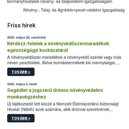
kormányhivatalok növény- és talajvédelmi igazgatóságain.
Növény-, Talaj- és Agrárkörnyezet-védelmi Igazgatóság
Friss hírek
2026. május 28, csütörtök
Kérdezz-felelek a növényvédőszermaradékok
egészségügyi kockázatáról
A növényvédőszer-maradékok a növényvédő szerek vagy más
néven peszticidek, illetve bomlástermékeik kis mennyiségei,
melyek a terményekben vagy azok felületén a betakarítást,
TOVÁBB >
szüretelést, illetve tárolást követően is megmaradhatnak. Az
elvárt hatás kifejtéséhez a növényvédő szerek bizonyos
mennyiségének esetenként a kezelt terményeken is jelen kell
2026. május 5, kedd
lennie. Nem minden élelmiszer tartalmaz szermaradékot.
Segédlet a jogszerű drónos növényvédelmi
Azokban az élelmiszerekben is, melyekben kimutathatóak,
munkavégzéshez
általában csak nagyon kis mennyiségben vannak jelen, így nem
Új tájékoztatót tett közzé a Nemzeti Élelmiszerlánc-biztonsági
jelenthetnek kockázatot a fogyasztó egészségére nézve.
Hivatal (Nébih) azok számára, akik drónnal szeretnének
növényvédelmi vagy tápanyag-gazdálkodási tevékenységet
TOVÁBB >
végezni Magyarországon. Az összefoglaló részletesen
szerepelnek a jogszerű működéshez szükséges személyi,