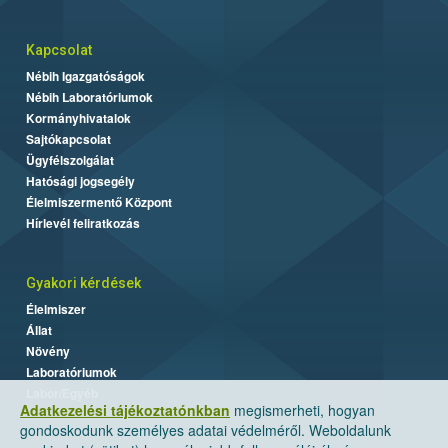
Kapcsolat
Nébih Igazgatóságok
Nébih Laboratóriumok
Kormányhivatalok
Sajtókapcsolat
Ügyfélszolgálat
Hatósági jogsegély
Élelmiszermentő Központ
Hírlevél feliratkozás
Gyakori kérdések
Élelmiszer
Állat
Növény
Laboratóriumok
Labor/Egyéb
Adatkezelési tájékoztatónkban
megismerheti, hogyan
gondoskodunk személyes adatai védelméről. Weboldalunk