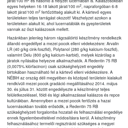
járat/100 m
és hasonló a helyzet lucernában is. Kalászosokban
2
egyes helyeken 16-18 lakott járat/100 m
, napraforgóban 6-8
2
lakott járat/100 m
fertőzöttség alakult ki. A kártevő egyes
területeken teljes tarrágást okozott! Vészhelyzet azokon a
területeken alakult ki, ahol lucernatáblák és gyepterületek
vannak az őszi kalászosok mellett.
Hazánkban jelenleg három rágcsálóirtó készítmény rendelkezik
állandó engedéllyel a mezei pocok elleni védekezésre: Arvalin
LR (40 g/kg cink-foszfid), Polytanol (280 g/kg kalcium-foszfid),
valamint Delu (800 g/kg kalcium-karbid), melyek kizárólag a
járatok nyílásába helyezve alkalmazhatók. A Redentin 75 RB
(0,0075% klórfacinon) csak szükséghelyzeti engedély
birtokában használható fel a kártevő elleni védekezésre. A
NÉBIH az ország déli megyéiben és középső területein kialakult
rendkívüli mezei pocok gradáció megállításához 2014. május
30. és július 31. között engedélyezte a készítményt teljes
felületkezeléssel, földi és légi alkalmazással kalászos és repce
kultúrákban. Amennyiben a mezei pocok fertőzés a hazai
lucernásokban tovább erősödik, a Redentin 75 RB
szükséghelyzeti forgalomba hozatali és felhasználási engedélye
ennek figyelembevételével módosításra kerül. A készítmény
felhasználásához termelői regisztráció szükséges a megyei