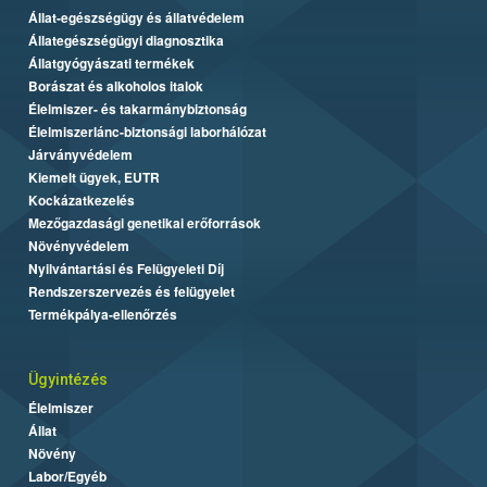
Állat-egészségügy és állatvédelem
Állategészségügyi diagnosztika
Állatgyógyászati termékek
Borászat és alkoholos italok
Élelmiszer- és takarmánybiztonság
Élelmiszerlánc-biztonsági laborhálózat
Járványvédelem
Kiemelt ügyek, EUTR
Kockázatkezelés
Mezőgazdasági genetikai erőforrások
Növényvédelem
Nyilvántartási és Felügyeleti Díj
Rendszerszervezés és felügyelet
Termékpálya-ellenőrzés
Ügyintézés
Élelmiszer
Állat
Növény
Labor/Egyéb