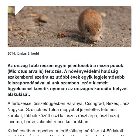
2014. június 3, kedd
Az ország több részén egyre jelentősebb a mezei pocok
(Microtus arvalis) fertőzés. A növényvédelmi hatóság
szakemberei szerint az utóbbi évek egyik legjelentősebb
felszaporodásával állunk szemben, ezért kiemelt
figyelemmel követik nyomon az országos károsító-helyzet
alakulását.
A fertőzéssel összefüggésben Baranya, Csongrád, Békés, Jász-
Nagykun-Szolnok és Tolna megyéből jelentettek tetemes
károkat, többek között őszi kalászos (őszi árpa, őszi búza),
lucerna, borsó valamint repce kultúrákban.
Kirívó esetben repcében a fertőzöttség mértéke 14-50 lakott
2