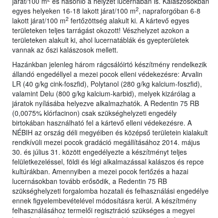
járat/100 m
és hasonló a helyzet lucernában is. Kalászosokban
2
egyes helyeken 16-18 lakott járat/100 m
, napraforgóban 6-8
2
lakott járat/100 m
fertőzöttség alakult ki. A kártevő egyes
területeken teljes tarrágást okozott! Vészhelyzet azokon a
területeken alakult ki, ahol lucernatáblák és gyepterületek
vannak az őszi kalászosok mellett.
Hazánkban jelenleg három rágcsálóirtó készítmény rendelkezik
állandó engedéllyel a mezei pocok elleni védekezésre: Arvalin
LR (40 g/kg cink-foszfid), Polytanol (280 g/kg kalcium-foszfid),
valamint Delu (800 g/kg kalcium-karbid), melyek kizárólag a
járatok nyílásába helyezve alkalmazhatók. A Redentin 75 RB
(0,0075% klórfacinon) csak szükséghelyzeti engedély
birtokában használható fel a kártevő elleni védekezésre. A
NÉBIH az ország déli megyéiben és középső területein kialakult
rendkívüli mezei pocok gradáció megállításához 2014. május
30. és július 31. között engedélyezte a készítményt teljes
felületkezeléssel, földi és légi alkalmazással kalászos és repce
kultúrákban. Amennyiben a mezei pocok fertőzés a hazai
lucernásokban tovább erősödik, a Redentin 75 RB
szükséghelyzeti forgalomba hozatali és felhasználási engedélye
ennek figyelembevételével módosításra kerül. A készítmény
felhasználásához termelői regisztráció szükséges a megyei