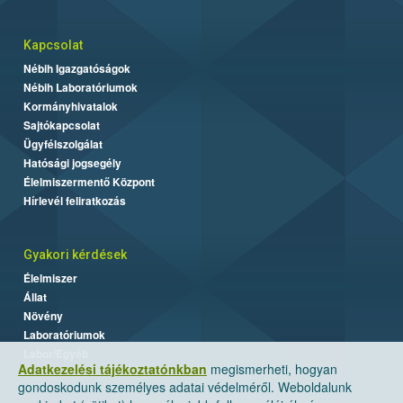
Kapcsolat
Nébih Igazgatóságok
Nébih Laboratóriumok
Kormányhivatalok
Sajtókapcsolat
Ügyfélszolgálat
Hatósági jogsegély
Élelmiszermentő Központ
Hírlevél feliratkozás
Gyakori kérdések
Élelmiszer
Állat
Növény
Laboratóriumok
Labor/Egyéb
Adatkezelési tájékoztatónkban
megismerheti, hogyan
gondoskodunk személyes adatai védelméről. Weboldalunk