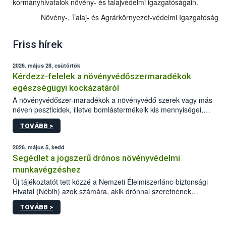
kormányhivatalok növény- és talajvédelmi igazgatóságain.
Növény-, Talaj- és Agrárkörnyezet-védelmi Igazgatóság
Friss hírek
2026. május 28, csütörtök
Kérdezz-felelek a növényvédőszermaradékok
egészségügyi kockázatáról
A növényvédőszer-maradékok a növényvédő szerek vagy más
néven peszticidek, illetve bomlástermékeik kis mennyiségei,
melyek a terményekben vagy azok felületén a betakarítást,
TOVÁBB >
szüretelést, illetve tárolást követően is megmaradhatnak. Az
elvárt hatás kifejtéséhez a növényvédő szerek bizonyos
mennyiségének esetenként a kezelt terményeken is jelen kell
2026. május 5, kedd
lennie. Nem minden élelmiszer tartalmaz szermaradékot.
Segédlet a jogszerű drónos növényvédelmi
Azokban az élelmiszerekben is, melyekben kimutathatóak,
munkavégzéshez
általában csak nagyon kis mennyiségben vannak jelen, így nem
Új tájékoztatót tett közzé a Nemzeti Élelmiszerlánc-biztonsági
jelenthetnek kockázatot a fogyasztó egészségére nézve.
Hivatal (Nébih) azok számára, akik drónnal szeretnének
növényvédelmi vagy tápanyag-gazdálkodási tevékenységet
TOVÁBB >
végezni Magyarországon. Az összefoglaló részletesen
szerepelnek a jogszerű működéshez szükséges személyi,