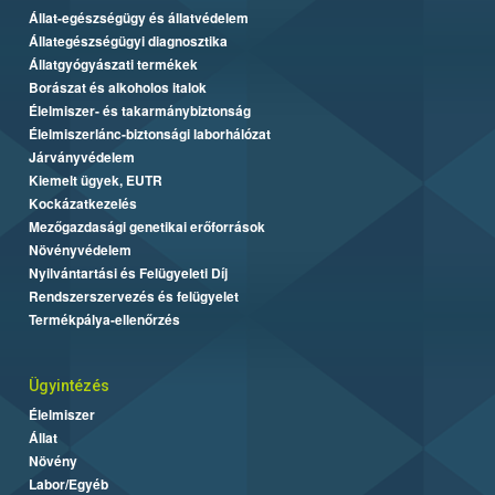
Állat-egészségügy és állatvédelem
Állategészségügyi diagnosztika
Állatgyógyászati termékek
Borászat és alkoholos italok
Élelmiszer- és takarmánybiztonság
Élelmiszerlánc-biztonsági laborhálózat
Járványvédelem
Kiemelt ügyek, EUTR
Kockázatkezelés
Mezőgazdasági genetikai erőforrások
Növényvédelem
Nyilvántartási és Felügyeleti Díj
Rendszerszervezés és felügyelet
Termékpálya-ellenőrzés
Ügyintézés
Élelmiszer
Állat
Növény
Labor/Egyéb