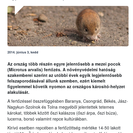
2014. június 3, kedd
Az ország több részén egyre jelentősebb a mezei pocok
(Microtus arvalis) fertőzés. A növényvédelmi hatóság
szakemberei szerint az utóbbi évek egyik legjelentősebb
felszaporodásával állunk szemben, ezért kiemelt
figyelemmel követik nyomon az országos károsító-helyzet
alakulását.
A fertőzéssel összefüggésben Baranya, Csongrád, Békés, Jász-
Nagykun-Szolnok és Tolna megyéből jelentettek tetemes
károkat, többek között őszi kalászos (őszi árpa, őszi búza),
lucerna, borsó valamint repce kultúrákban.
Kirívó esetben repcében a fertőzöttség mértéke 14-50 lakott
2