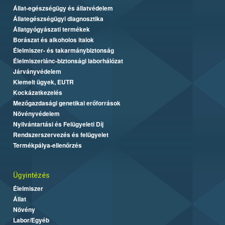
Állat-egészségügy és állatvédelem
Állategészségügyi diagnosztika
Állatgyógyászati termékek
Borászat és alkoholos italok
Élelmiszer- és takarmánybiztonság
Élelmiszerlánc-biztonsági laborhálózat
Járványvédelem
Kiemelt ügyek, EUTR
Kockázatkezelés
Mezőgazdasági genetikai erőforrások
Növényvédelem
Nyilvántartási és Felügyeleti Díj
Rendszerszervezés és felügyelet
Termékpálya-ellenőrzés
Ügyintézés
Élelmiszer
Állat
Növény
Labor/Egyéb