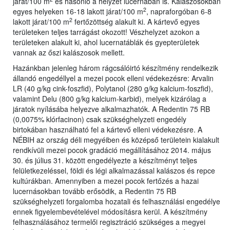
járat/100 m
és hasonló a helyzet lucernában is. Kalászosokban
2
egyes helyeken 16-18 lakott járat/100 m
, napraforgóban 6-8
2
lakott járat/100 m
fertőzöttség alakult ki. A kártevő egyes
területeken teljes tarrágást okozott! Vészhelyzet azokon a
területeken alakult ki, ahol lucernatáblák és gyepterületek
vannak az őszi kalászosok mellett.
Hazánkban jelenleg három rágcsálóirtó készítmény rendelkezik
állandó engedéllyel a mezei pocok elleni védekezésre: Arvalin
LR (40 g/kg cink-foszfid), Polytanol (280 g/kg kalcium-foszfid),
valamint Delu (800 g/kg kalcium-karbid), melyek kizárólag a
járatok nyílásába helyezve alkalmazhatók. A Redentin 75 RB
(0,0075% klórfacinon) csak szükséghelyzeti engedély
birtokában használható fel a kártevő elleni védekezésre. A
NÉBIH az ország déli megyéiben és középső területein kialakult
rendkívüli mezei pocok gradáció megállításához 2014. május
30. és július 31. között engedélyezte a készítményt teljes
felületkezeléssel, földi és légi alkalmazással kalászos és repce
kultúrákban. Amennyiben a mezei pocok fertőzés a hazai
lucernásokban tovább erősödik, a Redentin 75 RB
szükséghelyzeti forgalomba hozatali és felhasználási engedélye
ennek figyelembevételével módosításra kerül. A készítmény
felhasználásához termelői regisztráció szükséges a megyei