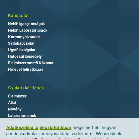
Kapcsolat
Nébih Igazgatóságok
Nébih Laboratóriumok
Kormányhivatalok
Sajtókapcsolat
Ügyfélszolgálat
Hatósági jogsegély
Élelmiszermentő Központ
Hírlevél feliratkozás
Gyakori kérdések
Élelmiszer
Állat
Növény
Laboratóriumok
Labor/Egyéb
Adatkezelési tájékoztatónkban
megismerheti, hogyan
gondoskodunk személyes adatai védelméről. Weboldalunk