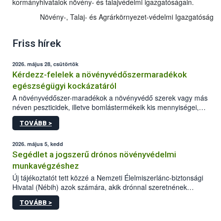
kormányhivatalok növény- és talajvédelmi igazgatóságain.
Növény-, Talaj- és Agrárkörnyezet-védelmi Igazgatóság
Friss hírek
2026. május 28, csütörtök
Kérdezz-felelek a növényvédőszermaradékok
egészségügyi kockázatáról
A növényvédőszer-maradékok a növényvédő szerek vagy más
néven peszticidek, illetve bomlástermékeik kis mennyiségei,
melyek a terményekben vagy azok felületén a betakarítást,
TOVÁBB >
szüretelést, illetve tárolást követően is megmaradhatnak. Az
elvárt hatás kifejtéséhez a növényvédő szerek bizonyos
mennyiségének esetenként a kezelt terményeken is jelen kell
2026. május 5, kedd
lennie. Nem minden élelmiszer tartalmaz szermaradékot.
Segédlet a jogszerű drónos növényvédelmi
Azokban az élelmiszerekben is, melyekben kimutathatóak,
munkavégzéshez
általában csak nagyon kis mennyiségben vannak jelen, így nem
Új tájékoztatót tett közzé a Nemzeti Élelmiszerlánc-biztonsági
jelenthetnek kockázatot a fogyasztó egészségére nézve.
Hivatal (Nébih) azok számára, akik drónnal szeretnének
növényvédelmi vagy tápanyag-gazdálkodási tevékenységet
TOVÁBB >
végezni Magyarországon. Az összefoglaló részletesen
szerepelnek a jogszerű működéshez szükséges személyi,