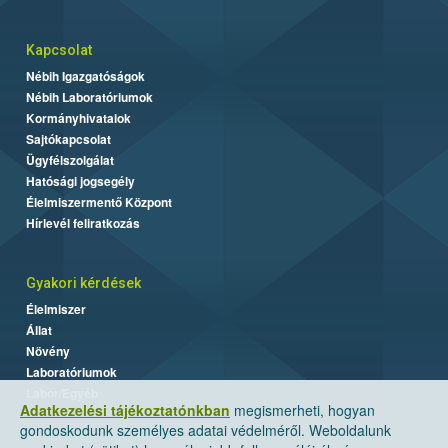
Kapcsolat
Nébih Igazgatóságok
Nébih Laboratóriumok
Kormányhivatalok
Sajtókapcsolat
Ügyfélszolgálat
Hatósági jogsegély
Élelmiszermentő Központ
Hírlevél feliratkozás
Gyakori kérdések
Élelmiszer
Állat
Növény
Laboratóriumok
Labor/Egyéb
Adatkezelési tájékoztatónkban
megismerheti, hogyan
gondoskodunk személyes adatai védelméről. Weboldalunk