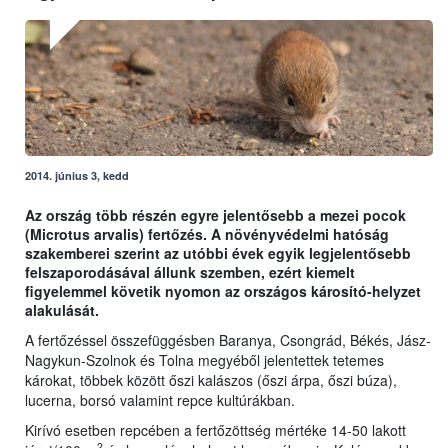
2014. június 3, kedd
Az ország több részén egyre jelentősebb a mezei pocok
(Microtus arvalis) fertőzés. A növényvédelmi hatóság
szakemberei szerint az utóbbi évek egyik legjelentősebb
felszaporodásával állunk szemben, ezért kiemelt
figyelemmel követik nyomon az országos károsító-helyzet
alakulását.
A fertőzéssel összefüggésben Baranya, Csongrád, Békés, Jász-
Nagykun-Szolnok és Tolna megyéből jelentettek tetemes
károkat, többek között őszi kalászos (őszi árpa, őszi búza),
lucerna, borsó valamint repce kultúrákban.
Kirívó esetben repcében a fertőzöttség mértéke 14-50 lakott
2