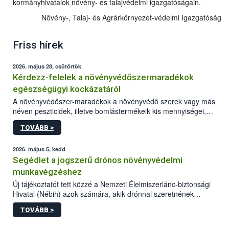
kormányhivatalok növény- és talajvédelmi igazgatóságain.
Növény-, Talaj- és Agrárkörnyezet-védelmi Igazgatóság
Friss hírek
2026. május 28, csütörtök
Kérdezz-felelek a növényvédőszermaradékok
egészségügyi kockázatáról
A növényvédőszer-maradékok a növényvédő szerek vagy más
néven peszticidek, illetve bomlástermékeik kis mennyiségei,
melyek a terményekben vagy azok felületén a betakarítást,
TOVÁBB >
szüretelést, illetve tárolást követően is megmaradhatnak. Az
elvárt hatás kifejtéséhez a növényvédő szerek bizonyos
mennyiségének esetenként a kezelt terményeken is jelen kell
2026. május 5, kedd
lennie. Nem minden élelmiszer tartalmaz szermaradékot.
Segédlet a jogszerű drónos növényvédelmi
Azokban az élelmiszerekben is, melyekben kimutathatóak,
munkavégzéshez
általában csak nagyon kis mennyiségben vannak jelen, így nem
Új tájékoztatót tett közzé a Nemzeti Élelmiszerlánc-biztonsági
jelenthetnek kockázatot a fogyasztó egészségére nézve.
Hivatal (Nébih) azok számára, akik drónnal szeretnének
növényvédelmi vagy tápanyag-gazdálkodási tevékenységet
TOVÁBB >
végezni Magyarországon. Az összefoglaló részletesen
szerepelnek a jogszerű működéshez szükséges személyi,