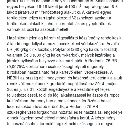
járat/100 m
és hasonló a helyzet lucernában is. Kalászosokban
2
egyes helyeken 16-18 lakott járat/100 m
, napraforgóban 6-8
2
lakott járat/100 m
fertőzöttség alakult ki. A kártevő egyes
területeken teljes tarrágást okozott! Vészhelyzet azokon a
területeken alakult ki, ahol lucernatáblák és gyepterületek
vannak az őszi kalászosok mellett.
Hazánkban jelenleg három rágcsálóirtó készítmény rendelkezik
állandó engedéllyel a mezei pocok elleni védekezésre: Arvalin
LR (40 g/kg cink-foszfid), Polytanol (280 g/kg kalcium-foszfid),
valamint Delu (800 g/kg kalcium-karbid), melyek kizárólag a
járatok nyílásába helyezve alkalmazhatók. A Redentin 75 RB
(0,0075% klórfacinon) csak szükséghelyzeti engedély
birtokában használható fel a kártevő elleni védekezésre. A
NÉBIH az ország déli megyéiben és középső területein kialakult
rendkívüli mezei pocok gradáció megállításához 2014. május
30. és július 31. között engedélyezte a készítményt teljes
felületkezeléssel, földi és légi alkalmazással kalászos és repce
kultúrákban. Amennyiben a mezei pocok fertőzés a hazai
lucernásokban tovább erősödik, a Redentin 75 RB
szükséghelyzeti forgalomba hozatali és felhasználási engedélye
ennek figyelembevételével módosításra kerül. A készítmény
felhasználásához termelői regisztráció szükséges a megyei