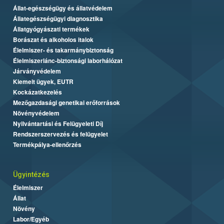
Állat-egészségügy és állatvédelem
Állategészségügyi diagnosztika
Állatgyógyászati termékek
Borászat és alkoholos italok
Élelmiszer- és takarmánybiztonság
Élelmiszerlánc-biztonsági laborhálózat
Járványvédelem
Kiemelt ügyek, EUTR
Kockázatkezelés
Mezőgazdasági genetikai erőforrások
Növényvédelem
Nyilvántartási és Felügyeleti Díj
Rendszerszervezés és felügyelet
Termékpálya-ellenőrzés
Ügyintézés
Élelmiszer
Állat
Növény
Labor/Egyéb