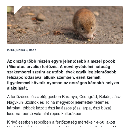
2014. június 3, kedd
Az ország több részén egyre jelentősebb a mezei pocok
(Microtus arvalis) fertőzés. A növényvédelmi hatóság
szakemberei szerint az utóbbi évek egyik legjelentősebb
felszaporodásával állunk szemben, ezért kiemelt
figyelemmel követik nyomon az országos károsító-helyzet
alakulását.
A fertőzéssel összefüggésben Baranya, Csongrád, Békés, Jász-
Nagykun-Szolnok és Tolna megyéből jelentettek tetemes
károkat, többek között őszi kalászos (őszi árpa, őszi búza),
lucerna, borsó valamint repce kultúrákban.
Kirívó esetben repcében a fertőzöttség mértéke 14-50 lakott
2