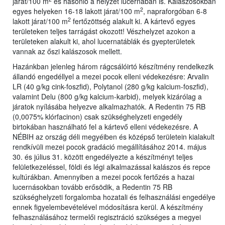
járat/100 m
és hasonló a helyzet lucernában is. Kalászosokban
2
egyes helyeken 16-18 lakott járat/100 m
, napraforgóban 6-8
2
lakott járat/100 m
fertőzöttség alakult ki. A kártevő egyes
területeken teljes tarrágást okozott! Vészhelyzet azokon a
területeken alakult ki, ahol lucernatáblák és gyepterületek
vannak az őszi kalászosok mellett.
Hazánkban jelenleg három rágcsálóirtó készítmény rendelkezik
állandó engedéllyel a mezei pocok elleni védekezésre: Arvalin
LR (40 g/kg cink-foszfid), Polytanol (280 g/kg kalcium-foszfid),
valamint Delu (800 g/kg kalcium-karbid), melyek kizárólag a
járatok nyílásába helyezve alkalmazhatók. A Redentin 75 RB
(0,0075% klórfacinon) csak szükséghelyzeti engedély
birtokában használható fel a kártevő elleni védekezésre. A
NÉBIH az ország déli megyéiben és középső területein kialakult
rendkívüli mezei pocok gradáció megállításához 2014. május
30. és július 31. között engedélyezte a készítményt teljes
felületkezeléssel, földi és légi alkalmazással kalászos és repce
kultúrákban. Amennyiben a mezei pocok fertőzés a hazai
lucernásokban tovább erősödik, a Redentin 75 RB
szükséghelyzeti forgalomba hozatali és felhasználási engedélye
ennek figyelembevételével módosításra kerül. A készítmény
felhasználásához termelői regisztráció szükséges a megyei