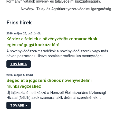
kormányhivatalok növény- és talajvédelmi igazgatóságain.
Növény-, Talaj- és Agrárkörnyezet-védelmi Igazgatóság
Friss hírek
2026. május 28, csütörtök
Kérdezz-felelek a növényvédőszermaradékok
egészségügyi kockázatáról
A növényvédőszer-maradékok a növényvédő szerek vagy más
néven peszticidek, illetve bomlástermékeik kis mennyiségei,
melyek a terményekben vagy azok felületén a betakarítást,
TOVÁBB >
szüretelést, illetve tárolást követően is megmaradhatnak. Az
elvárt hatás kifejtéséhez a növényvédő szerek bizonyos
mennyiségének esetenként a kezelt terményeken is jelen kell
2026. május 5, kedd
lennie. Nem minden élelmiszer tartalmaz szermaradékot.
Segédlet a jogszerű drónos növényvédelmi
Azokban az élelmiszerekben is, melyekben kimutathatóak,
munkavégzéshez
általában csak nagyon kis mennyiségben vannak jelen, így nem
Új tájékoztatót tett közzé a Nemzeti Élelmiszerlánc-biztonsági
jelenthetnek kockázatot a fogyasztó egészségére nézve.
Hivatal (Nébih) azok számára, akik drónnal szeretnének
növényvédelmi vagy tápanyag-gazdálkodási tevékenységet
TOVÁBB >
végezni Magyarországon. Az összefoglaló részletesen
szerepelnek a jogszerű működéshez szükséges személyi,