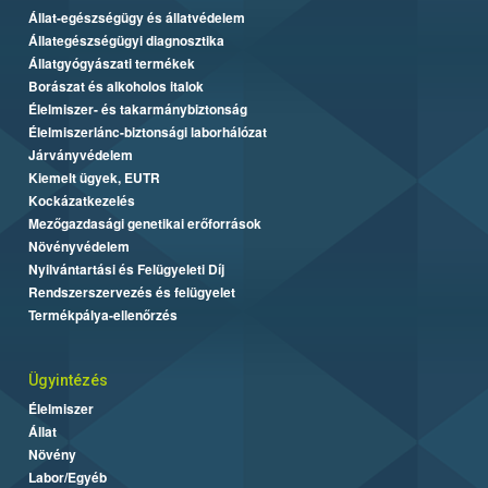
Állat-egészségügy és állatvédelem
Állategészségügyi diagnosztika
Állatgyógyászati termékek
Borászat és alkoholos italok
Élelmiszer- és takarmánybiztonság
Élelmiszerlánc-biztonsági laborhálózat
Járványvédelem
Kiemelt ügyek, EUTR
Kockázatkezelés
Mezőgazdasági genetikai erőforrások
Növényvédelem
Nyilvántartási és Felügyeleti Díj
Rendszerszervezés és felügyelet
Termékpálya-ellenőrzés
Ügyintézés
Élelmiszer
Állat
Növény
Labor/Egyéb