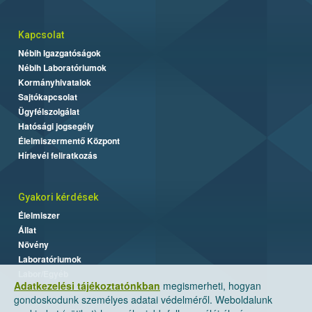
Kapcsolat
Nébih Igazgatóságok
Nébih Laboratóriumok
Kormányhivatalok
Sajtókapcsolat
Ügyfélszolgálat
Hatósági jogsegély
Élelmiszermentő Központ
Hírlevél feliratkozás
Gyakori kérdések
Élelmiszer
Állat
Növény
Laboratóriumok
Labor/Egyéb
Adatkezelési tájékoztatónkban
megismerheti, hogyan
gondoskodunk személyes adatai védelméről. Weboldalunk