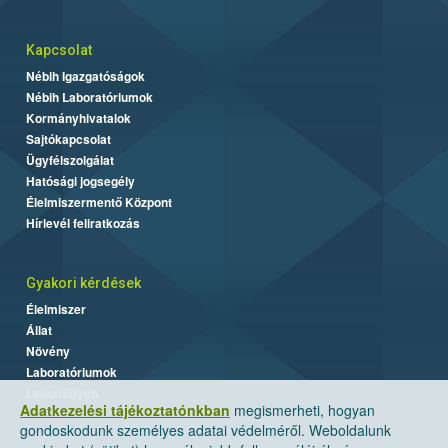
Kapcsolat
Nébih Igazgatóságok
Nébih Laboratóriumok
Kormányhivatalok
Sajtókapcsolat
Ügyfélszolgálat
Hatósági jogsegély
Élelmiszermentő Központ
Hírlevél feliratkozás
Gyakori kérdések
Élelmiszer
Állat
Növény
Laboratóriumok
Labor/Egyéb
Adatkezelési tájékoztatónkban
megismerheti, hogyan
gondoskodunk személyes adatai védelméről. Weboldalunk