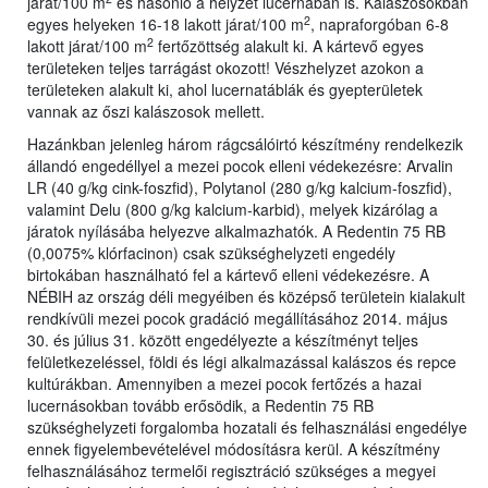
járat/100 m
és hasonló a helyzet lucernában is. Kalászosokban
2
egyes helyeken 16-18 lakott járat/100 m
, napraforgóban 6-8
2
lakott járat/100 m
fertőzöttség alakult ki. A kártevő egyes
területeken teljes tarrágást okozott! Vészhelyzet azokon a
területeken alakult ki, ahol lucernatáblák és gyepterületek
vannak az őszi kalászosok mellett.
Hazánkban jelenleg három rágcsálóirtó készítmény rendelkezik
állandó engedéllyel a mezei pocok elleni védekezésre: Arvalin
LR (40 g/kg cink-foszfid), Polytanol (280 g/kg kalcium-foszfid),
valamint Delu (800 g/kg kalcium-karbid), melyek kizárólag a
járatok nyílásába helyezve alkalmazhatók. A Redentin 75 RB
(0,0075% klórfacinon) csak szükséghelyzeti engedély
birtokában használható fel a kártevő elleni védekezésre. A
NÉBIH az ország déli megyéiben és középső területein kialakult
rendkívüli mezei pocok gradáció megállításához 2014. május
30. és július 31. között engedélyezte a készítményt teljes
felületkezeléssel, földi és légi alkalmazással kalászos és repce
kultúrákban. Amennyiben a mezei pocok fertőzés a hazai
lucernásokban tovább erősödik, a Redentin 75 RB
szükséghelyzeti forgalomba hozatali és felhasználási engedélye
ennek figyelembevételével módosításra kerül. A készítmény
felhasználásához termelői regisztráció szükséges a megyei