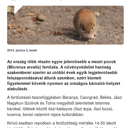
2014. június 3, kedd
Az ország több részén egyre jelentősebb a mezei pocok
(Microtus arvalis) fertőzés. A növényvédelmi hatóság
szakemberei szerint az utóbbi évek egyik legjelentősebb
felszaporodásával állunk szemben, ezért kiemelt
figyelemmel követik nyomon az országos károsító-helyzet
alakulását.
A fertőzéssel összefüggésben Baranya, Csongrád, Békés, Jász-
Nagykun-Szolnok és Tolna megyéből jelentettek tetemes
károkat, többek között őszi kalászos (őszi árpa, őszi búza),
lucerna, borsó valamint repce kultúrákban.
Kirívó esetben repcében a fertőzöttség mértéke 14-50 lakott
2