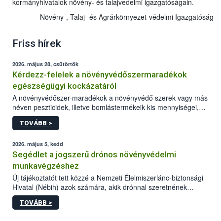
kormányhivatalok növény- és talajvédelmi igazgatóságain.
Növény-, Talaj- és Agrárkörnyezet-védelmi Igazgatóság
Friss hírek
2026. május 28, csütörtök
Kérdezz-felelek a növényvédőszermaradékok
egészségügyi kockázatáról
A növényvédőszer-maradékok a növényvédő szerek vagy más
néven peszticidek, illetve bomlástermékeik kis mennyiségei,
melyek a terményekben vagy azok felületén a betakarítást,
TOVÁBB >
szüretelést, illetve tárolást követően is megmaradhatnak. Az
elvárt hatás kifejtéséhez a növényvédő szerek bizonyos
mennyiségének esetenként a kezelt terményeken is jelen kell
2026. május 5, kedd
lennie. Nem minden élelmiszer tartalmaz szermaradékot.
Segédlet a jogszerű drónos növényvédelmi
Azokban az élelmiszerekben is, melyekben kimutathatóak,
munkavégzéshez
általában csak nagyon kis mennyiségben vannak jelen, így nem
Új tájékoztatót tett közzé a Nemzeti Élelmiszerlánc-biztonsági
jelenthetnek kockázatot a fogyasztó egészségére nézve.
Hivatal (Nébih) azok számára, akik drónnal szeretnének
növényvédelmi vagy tápanyag-gazdálkodási tevékenységet
TOVÁBB >
végezni Magyarországon. Az összefoglaló részletesen
szerepelnek a jogszerű működéshez szükséges személyi,