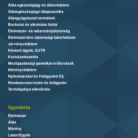
Állat-egészségügy és állatvédelem
Állategészségügyi diagnosztika
Állatgyógyászati termékek
Borászat és alkoholos italok
Élelmiszer- és takarmánybiztonság
Élelmiszerlánc-biztonsági laborhálózat
Járványvédelem
Kiemelt ügyek, EUTR
Kockázatkezelés
Mezőgazdasági genetikai erőforrások
Növényvédelem
Nyilvántartási és Felügyeleti Díj
Rendszerszervezés és felügyelet
Termékpálya-ellenőrzés
Ügyintézés
Élelmiszer
Állat
Növény
Labor/Egyéb