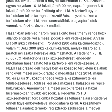
járat/100 m
és hasonló a helyzet lucernában is. Kalászosokban
2
egyes helyeken 16-18 lakott járat/100 m
, napraforgóban 6-8
2
lakott járat/100 m
fertőzöttség alakult ki. A kártevő egyes
területeken teljes tarrágást okozott! Vészhelyzet azokon a
területeken alakult ki, ahol lucernatáblák és gyepterületek
vannak az őszi kalászosok mellett.
Hazánkban jelenleg három rágcsálóirtó készítmény rendelkezik
állandó engedéllyel a mezei pocok elleni védekezésre: Arvalin
LR (40 g/kg cink-foszfid), Polytanol (280 g/kg kalcium-foszfid),
valamint Delu (800 g/kg kalcium-karbid), melyek kizárólag a
járatok nyílásába helyezve alkalmazhatók. A Redentin 75 RB
(0,0075% klórfacinon) csak szükséghelyzeti engedély
birtokában használható fel a kártevő elleni védekezésre. A
NÉBIH az ország déli megyéiben és középső területein kialakult
rendkívüli mezei pocok gradáció megállításához 2014. május
30. és július 31. között engedélyezte a készítményt teljes
felületkezeléssel, földi és légi alkalmazással kalászos és repce
kultúrákban. Amennyiben a mezei pocok fertőzés a hazai
lucernásokban tovább erősödik, a Redentin 75 RB
szükséghelyzeti forgalomba hozatali és felhasználási engedélye
ennek figyelembevételével módosításra kerül. A készítmény
felhasználásához termelői regisztráció szükséges a megyei