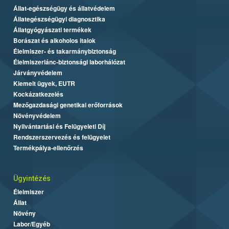
Állat-egészségügy és állatvédelem
Állategészségügyi diagnosztika
Állatgyógyászati termékek
Borászat és alkoholos italok
Élelmiszer- és takarmánybiztonság
Élelmiszerlánc-biztonsági laborhálózat
Járványvédelem
Kiemelt ügyek, EUTR
Kockázatkezelés
Mezőgazdasági genetikai erőforrások
Növényvédelem
Nyilvántartási és Felügyeleti Díj
Rendszerszervezés és felügyelet
Termékpálya-ellenőrzés
Ügyintézés
Élelmiszer
Állat
Növény
Labor/Egyéb