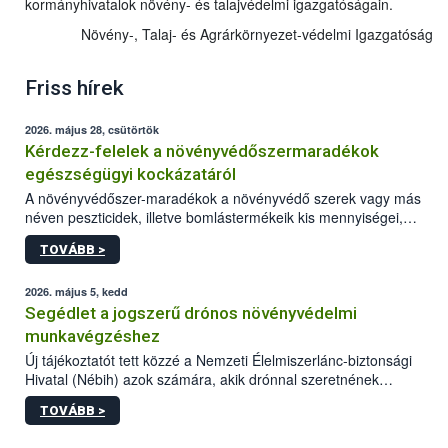
kormányhivatalok növény- és talajvédelmi igazgatóságain.
Növény-, Talaj- és Agrárkörnyezet-védelmi Igazgatóság
Friss hírek
2026. május 28, csütörtök
Kérdezz-felelek a növényvédőszermaradékok
egészségügyi kockázatáról
A növényvédőszer-maradékok a növényvédő szerek vagy más
néven peszticidek, illetve bomlástermékeik kis mennyiségei,
melyek a terményekben vagy azok felületén a betakarítást,
TOVÁBB >
szüretelést, illetve tárolást követően is megmaradhatnak. Az
elvárt hatás kifejtéséhez a növényvédő szerek bizonyos
mennyiségének esetenként a kezelt terményeken is jelen kell
2026. május 5, kedd
lennie. Nem minden élelmiszer tartalmaz szermaradékot.
Segédlet a jogszerű drónos növényvédelmi
Azokban az élelmiszerekben is, melyekben kimutathatóak,
munkavégzéshez
általában csak nagyon kis mennyiségben vannak jelen, így nem
Új tájékoztatót tett közzé a Nemzeti Élelmiszerlánc-biztonsági
jelenthetnek kockázatot a fogyasztó egészségére nézve.
Hivatal (Nébih) azok számára, akik drónnal szeretnének
növényvédelmi vagy tápanyag-gazdálkodási tevékenységet
TOVÁBB >
végezni Magyarországon. Az összefoglaló részletesen
szerepelnek a jogszerű működéshez szükséges személyi,