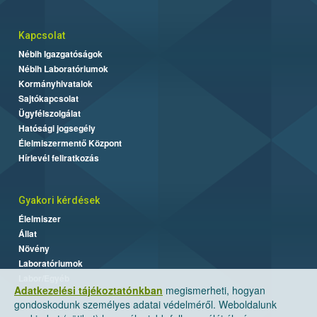
Kapcsolat
Nébih Igazgatóságok
Nébih Laboratóriumok
Kormányhivatalok
Sajtókapcsolat
Ügyfélszolgálat
Hatósági jogsegély
Élelmiszermentő Központ
Hírlevél feliratkozás
Gyakori kérdések
Élelmiszer
Állat
Növény
Laboratóriumok
Labor/Egyéb
Adatkezelési tájékoztatónkban
megismerheti, hogyan
gondoskodunk személyes adatai védelméről. Weboldalunk