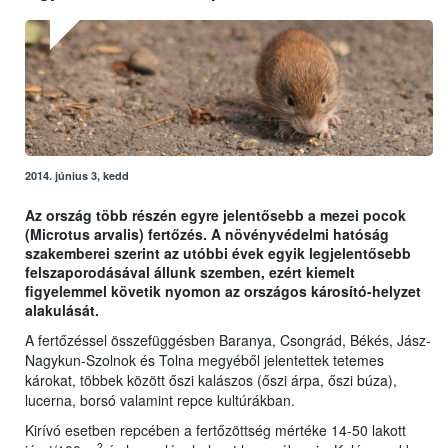
2014. június 3, kedd
Az ország több részén egyre jelentősebb a mezei pocok
(Microtus arvalis) fertőzés. A növényvédelmi hatóság
szakemberei szerint az utóbbi évek egyik legjelentősebb
felszaporodásával állunk szemben, ezért kiemelt
figyelemmel követik nyomon az országos károsító-helyzet
alakulását.
A fertőzéssel összefüggésben Baranya, Csongrád, Békés, Jász-
Nagykun-Szolnok és Tolna megyéből jelentettek tetemes
károkat, többek között őszi kalászos (őszi árpa, őszi búza),
lucerna, borsó valamint repce kultúrákban.
Kirívó esetben repcében a fertőzöttség mértéke 14-50 lakott
2