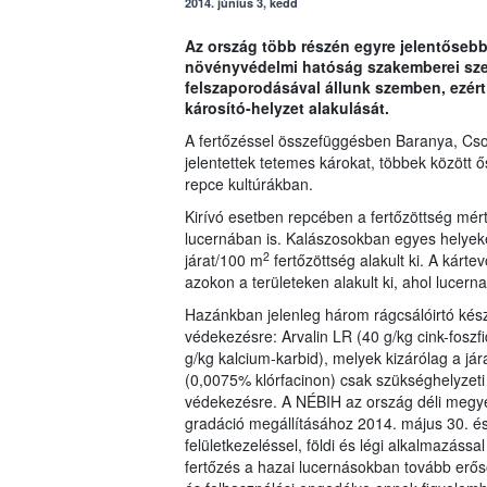
2014. június 3, kedd
Az ország több részén egyre jelentősebb 
növényvédelmi hatóság szakemberei szer
felszaporodásával állunk szemben, ezér
károsító-helyzet alakulását.
A fertőzéssel összefüggésben Baranya, Cs
jelentettek tetemes károkat, többek között ő
repce kultúrákban.
Kirívó esetben repcében a fertőzöttség mért
lucernában is. Kalászosokban egyes helyeke
2
járat/100 m
fertőzöttség alakult ki. A kárte
azokon a területeken alakult ki, ahol lucern
Hazánkban jelenleg három rágcsálóirtó kész
védekezésre: Arvalin LR (40 g/kg cink-foszfi
g/kg kalcium-karbid), melyek kizárólag a j
(0,0075% klórfacinon) csak szükséghelyzeti 
védekezésre. A NÉBIH az ország déli megyéi
gradáció megállításához 2014. május 30. és 
felületkezeléssel, földi és légi alkalmazás
fertőzés a hazai lucernásokban tovább erős