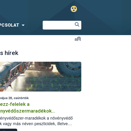
PCSOLAT
s hírek
május 28, csütörtök
ezz-felelek a
ényvédőszermaradékok
zségügyi kockázatáról
vényvédőszer-maradékok a növényvédő
k vagy más néven peszticidek, illetve
stermékeik kis mennyiségei, melyek a