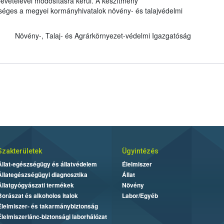
evételével módosításra kerül. A készítmény
kséges a megyei kormányhivatalok növény- és talajvédelmi
Növény-, Talaj- és Agrárkörnyezet-védelmi Igazgatóság
Szakterületek
Ügyintézés
Állat-egészségügy és állatvédelem
Élelmiszer
Állategészségügyi diagnosztika
Állat
Állatgyógyászati termékek
Növény
Borászat és alkoholos italok
Labor/Egyéb
Élelmiszer- és takarmánybiztonság
Élelmiszerlánc-biztonsági laborhálózat