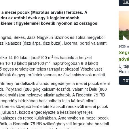
TO
termé
szüret
a mezei pocok (Microtus arvalis) fertőzés. A
megma
int az utóbbi évek egyik legjelentősebb
növén
t kiemelt figyelemmel követik nyomon az országos
esete
lenni
szerm
ongrád, Békés, Jász-Nagykun-Szolnok és Tolna megyéből
melye
szi kalászos (őszi árpa, őszi búza), lucerna, borsó valamint
2026. 
kis m
Segé
jelen
2
éke 14-50 lakott járat/100 m
és hasonló a helyzet
nézve
növé
2
n 16-18 lakott járat/100 m
, napraforgóban 6-8 lakott
Új tá
vő egyes területeken teljes tarrágást okozott! Vészhelyzet
Élelm
atáblák és gyepterületek vannak az őszi kalászosok mellett.
számá
TO
növén
ítmény rendelkezik állandó engedéllyel a mezei pocok elleni
tevék
d), Polytanol (280 g/kg kalcium-foszfid), valamint Delu (800
össze
áratok nyílásába helyezve alkalmazhatók. A Redentin 75 RB
működ
engedély birtokában használható fel a kártevő elleni
hatósá
ben és középső területein kialakult rendkívüli mezei pocok
július 31. között engedélyezte a készítményt teljes
sal kalászos és repce kultúrákban. Amennyiben a mezei pocok
ödik, a Redentin 75 RB szükséghelyzeti forgalomba hozatali