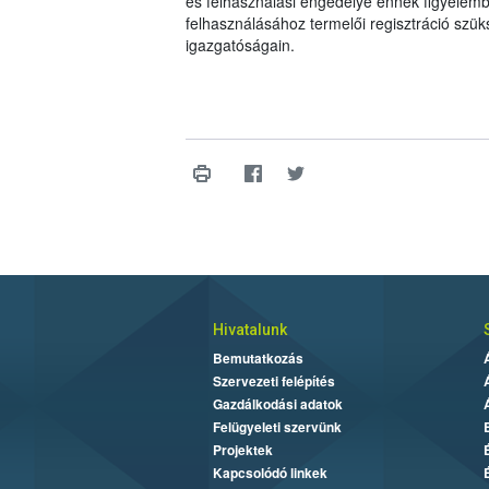
és felhasználási engedélye ennek figyelemb
felhasználásához termelői regisztráció szü
igazgatóságain.
Hivatalunk
Bemutatkozás
Szervezeti felépítés
Gazdálkodási adatok
Felügyeleti szervünk
Projektek
Kapcsolódó linkek