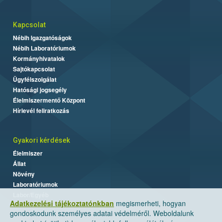
Kapcsolat
Nébih Igazgatóságok
Nébih Laboratóriumok
Kormányhivatalok
Sajtókapcsolat
Ügyfélszolgálat
Hatósági jogsegély
Élelmiszermentő Központ
Hírlevél feliratkozás
Gyakori kérdések
Élelmiszer
Állat
Növény
Laboratóriumok
Labor/Egyéb
Adatkezelési tájékoztatónkban
megismerheti, hogyan
gondoskodunk személyes adatai védelméről. Weboldalunk