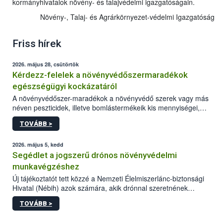
kormányhivatalok növény- és talajvédelmi igazgatóságain.
Növény-, Talaj- és Agrárkörnyezet-védelmi Igazgatóság
Friss hírek
2026. május 28, csütörtök
Kérdezz-felelek a növényvédőszermaradékok
egészségügyi kockázatáról
A növényvédőszer-maradékok a növényvédő szerek vagy más
néven peszticidek, illetve bomlástermékeik kis mennyiségei,
melyek a terményekben vagy azok felületén a betakarítást,
TOVÁBB >
szüretelést, illetve tárolást követően is megmaradhatnak. Az
elvárt hatás kifejtéséhez a növényvédő szerek bizonyos
mennyiségének esetenként a kezelt terményeken is jelen kell
2026. május 5, kedd
lennie. Nem minden élelmiszer tartalmaz szermaradékot.
Segédlet a jogszerű drónos növényvédelmi
Azokban az élelmiszerekben is, melyekben kimutathatóak,
munkavégzéshez
általában csak nagyon kis mennyiségben vannak jelen, így nem
Új tájékoztatót tett közzé a Nemzeti Élelmiszerlánc-biztonsági
jelenthetnek kockázatot a fogyasztó egészségére nézve.
Hivatal (Nébih) azok számára, akik drónnal szeretnének
növényvédelmi vagy tápanyag-gazdálkodási tevékenységet
TOVÁBB >
végezni Magyarországon. Az összefoglaló részletesen
szerepelnek a jogszerű működéshez szükséges személyi,