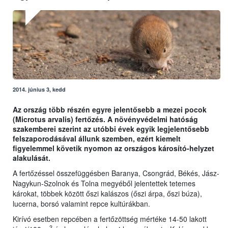
2014. június 3, kedd
Az ország több részén egyre jelentősebb a mezei pocok
(Microtus arvalis) fertőzés. A növényvédelmi hatóság
szakemberei szerint az utóbbi évek egyik legjelentősebb
felszaporodásával állunk szemben, ezért kiemelt
figyelemmel követik nyomon az országos károsító-helyzet
alakulását.
A fertőzéssel összefüggésben Baranya, Csongrád, Békés, Jász-
Nagykun-Szolnok és Tolna megyéből jelentettek tetemes
károkat, többek között őszi kalászos (őszi árpa, őszi búza),
lucerna, borsó valamint repce kultúrákban.
Kirívó esetben repcében a fertőzöttség mértéke 14-50 lakott
2