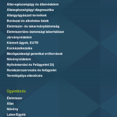
Állat-egészségügy és állatvédelem
Állategészségügyi diagnosztika
Állatgyógyászati termékek
Borászat és alkoholos italok
Élelmiszer- és takarmánybiztonság
Élelmiszerlánc-biztonsági laborhálózat
Járványvédelem
Kiemelt ügyek, EUTR
Kockázatkezelés
Mezőgazdasági genetikai erőforrások
Növényvédelem
Nyilvántartási és Felügyeleti Díj
Rendszerszervezés és felügyelet
Termékpálya-ellenőrzés
Ügyintézés
Élelmiszer
Állat
Növény
Labor/Egyéb