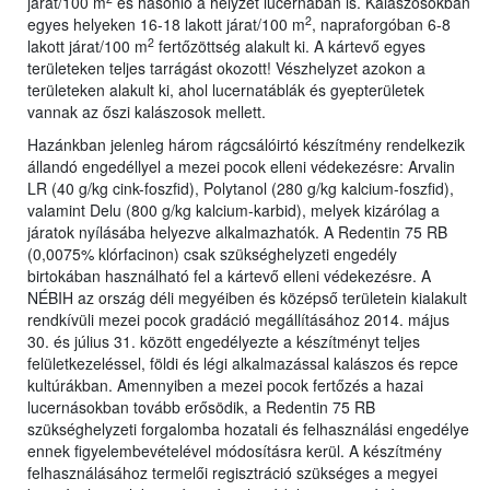
járat/100 m
és hasonló a helyzet lucernában is. Kalászosokban
2
egyes helyeken 16-18 lakott járat/100 m
, napraforgóban 6-8
2
lakott járat/100 m
fertőzöttség alakult ki. A kártevő egyes
területeken teljes tarrágást okozott! Vészhelyzet azokon a
területeken alakult ki, ahol lucernatáblák és gyepterületek
vannak az őszi kalászosok mellett.
Hazánkban jelenleg három rágcsálóirtó készítmény rendelkezik
állandó engedéllyel a mezei pocok elleni védekezésre: Arvalin
LR (40 g/kg cink-foszfid), Polytanol (280 g/kg kalcium-foszfid),
valamint Delu (800 g/kg kalcium-karbid), melyek kizárólag a
járatok nyílásába helyezve alkalmazhatók. A Redentin 75 RB
(0,0075% klórfacinon) csak szükséghelyzeti engedély
birtokában használható fel a kártevő elleni védekezésre. A
NÉBIH az ország déli megyéiben és középső területein kialakult
rendkívüli mezei pocok gradáció megállításához 2014. május
30. és július 31. között engedélyezte a készítményt teljes
felületkezeléssel, földi és légi alkalmazással kalászos és repce
kultúrákban. Amennyiben a mezei pocok fertőzés a hazai
lucernásokban tovább erősödik, a Redentin 75 RB
szükséghelyzeti forgalomba hozatali és felhasználási engedélye
ennek figyelembevételével módosításra kerül. A készítmény
felhasználásához termelői regisztráció szükséges a megyei