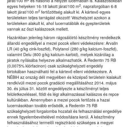
járat/100 m
és hasonló a helyzet lucernában is. Kalászosokban
2
egyes helyeken 16-18 lakott járat/100 m
, napraforgóban 6-8
2
lakott járat/100 m
fertőzöttség alakult ki. A kártevő egyes
területeken teljes tarrágást okozott! Vészhelyzet azokon a
területeken alakult ki, ahol lucernatáblák és gyepterületek
vannak az őszi kalászosok mellett.
Hazánkban jelenleg három rágcsálóirtó készítmény rendelkezik
állandó engedéllyel a mezei pocok elleni védekezésre: Arvalin
LR (40 g/kg cink-foszfid), Polytanol (280 g/kg kalcium-foszfid),
valamint Delu (800 g/kg kalcium-karbid), melyek kizárólag a
járatok nyílásába helyezve alkalmazhatók. A Redentin 75 RB
(0,0075% klórfacinon) csak szükséghelyzeti engedély
birtokában használható fel a kártevő elleni védekezésre. A
NÉBIH az ország déli megyéiben és középső területein kialakult
rendkívüli mezei pocok gradáció megállításához 2014. május
30. és július 31. között engedélyezte a készítményt teljes
felületkezeléssel, földi és légi alkalmazással kalászos és repce
kultúrákban. Amennyiben a mezei pocok fertőzés a hazai
lucernásokban tovább erősödik, a Redentin 75 RB
szükséghelyzeti forgalomba hozatali és felhasználási engedélye
ennek figyelembevételével módosításra kerül. A készítmény
felhasználásához termelői regisztráció szükséges a megyei