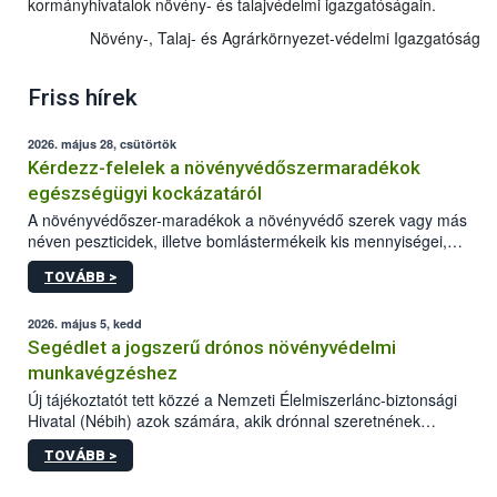
kormányhivatalok növény- és talajvédelmi igazgatóságain.
Növény-, Talaj- és Agrárkörnyezet-védelmi Igazgatóság
Friss hírek
2026. május 28, csütörtök
Kérdezz-felelek a növényvédőszermaradékok
egészségügyi kockázatáról
A növényvédőszer-maradékok a növényvédő szerek vagy más
néven peszticidek, illetve bomlástermékeik kis mennyiségei,
melyek a terményekben vagy azok felületén a betakarítást,
TOVÁBB >
szüretelést, illetve tárolást követően is megmaradhatnak. Az
elvárt hatás kifejtéséhez a növényvédő szerek bizonyos
mennyiségének esetenként a kezelt terményeken is jelen kell
2026. május 5, kedd
lennie. Nem minden élelmiszer tartalmaz szermaradékot.
Segédlet a jogszerű drónos növényvédelmi
Azokban az élelmiszerekben is, melyekben kimutathatóak,
munkavégzéshez
általában csak nagyon kis mennyiségben vannak jelen, így nem
Új tájékoztatót tett közzé a Nemzeti Élelmiszerlánc-biztonsági
jelenthetnek kockázatot a fogyasztó egészségére nézve.
Hivatal (Nébih) azok számára, akik drónnal szeretnének
növényvédelmi vagy tápanyag-gazdálkodási tevékenységet
TOVÁBB >
végezni Magyarországon. Az összefoglaló részletesen
szerepelnek a jogszerű működéshez szükséges személyi,