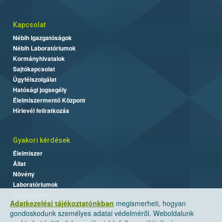
Kapcsolat
Nébih Igazgatóságok
Nébih Laboratóriumok
Kormányhivatalok
Sajtókapcsolat
Ügyfélszolgálat
Hatósági jogsegély
Élelmiszermentő Központ
Hírlevél feliratkozás
Gyakori kérdések
Élelmiszer
Állat
Növény
Laboratóriumok
Labor/Egyéb
Adatkezelési tájékoztatónkban
megismerheti, hogyan
gondoskodunk személyes adatai védelméről. Weboldalunk