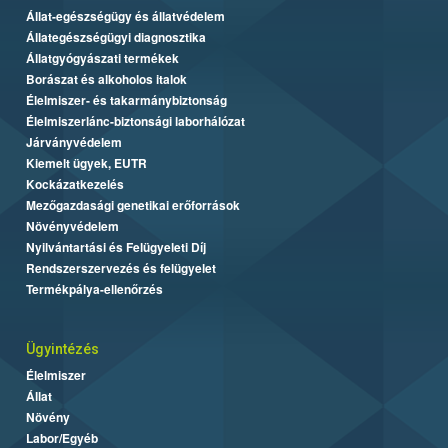
Állat-egészségügy és állatvédelem
Állategészségügyi diagnosztika
Állatgyógyászati termékek
Borászat és alkoholos italok
Élelmiszer- és takarmánybiztonság
Élelmiszerlánc-biztonsági laborhálózat
Járványvédelem
Kiemelt ügyek, EUTR
Kockázatkezelés
Mezőgazdasági genetikai erőforrások
Növényvédelem
Nyilvántartási és Felügyeleti Díj
Rendszerszervezés és felügyelet
Termékpálya-ellenőrzés
Ügyintézés
Élelmiszer
Állat
Növény
Labor/Egyéb