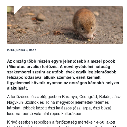
2014. június 3, kedd
Az ország több részén egyre jelentősebb a mezei pocok
(Microtus arvalis) fertőzés. A növényvédelmi hatóság
szakemberei szerint az utóbbi évek egyik legjelentősebb
felszaporodásával állunk szemben, ezért kiemelt
figyelemmel követik nyomon az országos károsító-helyzet
alakulását.
A fertőzéssel összefüggésben Baranya, Csongrád, Békés, Jász-
Nagykun-Szolnok és Tolna megyéből jelentettek tetemes
károkat, többek között őszi kalászos (őszi árpa, őszi búza),
lucerna, borsó valamint repce kultúrákban.
Kirívó esetben repcében a fertőzöttség mértéke 14-50 lakott
2