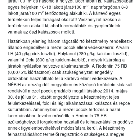
járat/100 m
és hasonló a helyzet lucernában is. Kalászosokban
2
egyes helyeken 16-18 lakott járat/100 m
, napraforgóban 6-8
2
lakott járat/100 m
fertőzöttség alakult ki. A kártevő egyes
területeken teljes tarrágást okozott! Vészhelyzet azokon a
területeken alakult ki, ahol lucernatáblák és gyepterületek
vannak az őszi kalászosok mellett.
Hazánkban jelenleg három rágcsálóirtó készítmény rendelkezik
állandó engedéllyel a mezei pocok elleni védekezésre: Arvalin
LR (40 g/kg cink-foszfid), Polytanol (280 g/kg kalcium-foszfid),
valamint Delu (800 g/kg kalcium-karbid), melyek kizárólag a
járatok nyílásába helyezve alkalmazhatók. A Redentin 75 RB
(0,0075% klórfacinon) csak szükséghelyzeti engedély
birtokában használható fel a kártevő elleni védekezésre. A
NÉBIH az ország déli megyéiben és középső területein kialakult
rendkívüli mezei pocok gradáció megállításához 2014. május
30. és július 31. között engedélyezte a készítményt teljes
felületkezeléssel, földi és légi alkalmazással kalászos és repce
kultúrákban. Amennyiben a mezei pocok fertőzés a hazai
lucernásokban tovább erősödik, a Redentin 75 RB
szükséghelyzeti forgalomba hozatali és felhasználási engedélye
ennek figyelembevételével módosításra kerül. A készítmény
felhasználásához termelői regisztráció szükséges a megyei