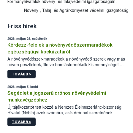
kormányhivatalok növény- és talajvédelmi igazgatóságain.
Növény-, Talaj- és Agrárkörnyezet-védelmi Igazgatóság
Friss hírek
2026. május 28, csütörtök
Kérdezz-felelek a növényvédőszermaradékok
egészségügyi kockázatáról
A növényvédőszer-maradékok a növényvédő szerek vagy más
néven peszticidek, illetve bomlástermékeik kis mennyiségei,
melyek a terményekben vagy azok felületén a betakarítást,
TOVÁBB >
szüretelést, illetve tárolást követően is megmaradhatnak. Az
elvárt hatás kifejtéséhez a növényvédő szerek bizonyos
mennyiségének esetenként a kezelt terményeken is jelen kell
2026. május 5, kedd
lennie. Nem minden élelmiszer tartalmaz szermaradékot.
Segédlet a jogszerű drónos növényvédelmi
Azokban az élelmiszerekben is, melyekben kimutathatóak,
munkavégzéshez
általában csak nagyon kis mennyiségben vannak jelen, így nem
Új tájékoztatót tett közzé a Nemzeti Élelmiszerlánc-biztonsági
jelenthetnek kockázatot a fogyasztó egészségére nézve.
Hivatal (Nébih) azok számára, akik drónnal szeretnének
növényvédelmi vagy tápanyag-gazdálkodási tevékenységet
TOVÁBB >
végezni Magyarországon. Az összefoglaló részletesen
szerepelnek a jogszerű működéshez szükséges személyi,