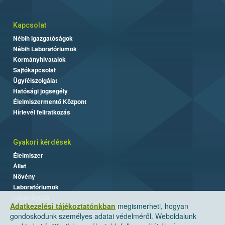
Kapcsolat
Nébih Igazgatóságok
Nébih Laboratóriumok
Kormányhivatalok
Sajtókapcsolat
Ügyfélszolgálat
Hatósági jogsegély
Élelmiszermentő Központ
Hírlevél feliratkozás
Gyakori kérdések
Élelmiszer
Állat
Növény
Laboratóriumok
Labor/Egyéb
Adatkezelési tájékoztatónkban
megismerheti, hogyan
gondoskodunk személyes adatai védelméről. Weboldalunk