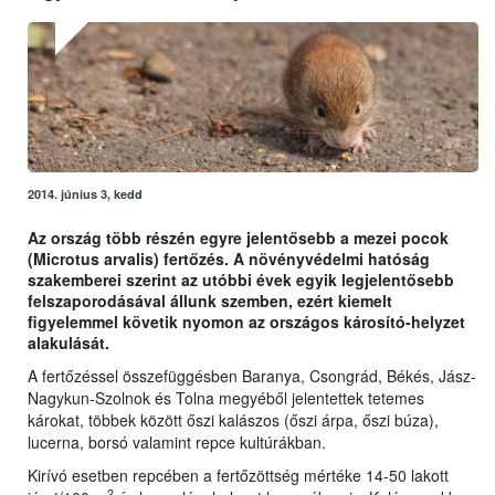
2014. június 3, kedd
Az ország több részén egyre jelentősebb a mezei pocok
(Microtus arvalis) fertőzés. A növényvédelmi hatóság
szakemberei szerint az utóbbi évek egyik legjelentősebb
felszaporodásával állunk szemben, ezért kiemelt
figyelemmel követik nyomon az országos károsító-helyzet
alakulását.
A fertőzéssel összefüggésben Baranya, Csongrád, Békés, Jász-
Nagykun-Szolnok és Tolna megyéből jelentettek tetemes
károkat, többek között őszi kalászos (őszi árpa, őszi búza),
lucerna, borsó valamint repce kultúrákban.
Kirívó esetben repcében a fertőzöttség mértéke 14-50 lakott
2