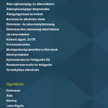
Állat-egészségügy és állatvédelem
Állategészségügyi diagnosztika
Állatgyógyászati termékek
Borászat és alkoholos italok
Élelmiszer- és takarmánybiztonság
Élelmiszerlánc-biztonsági laborhálózat
Járványvédelem
Kiemelt ügyek, EUTR
Kockázatkezelés
Mezőgazdasági genetikai erőforrások
Növényvédelem
Nyilvántartási és Felügyeleti Díj
Rendszerszervezés és felügyelet
Termékpálya-ellenőrzés
Ügyintézés
Élelmiszer
Állat
Növény
Labor/Egyéb