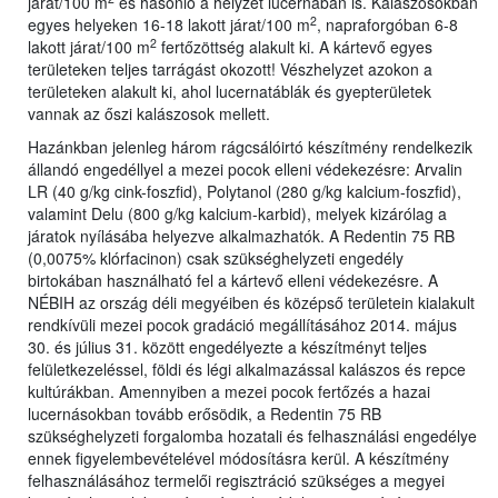
járat/100 m
és hasonló a helyzet lucernában is. Kalászosokban
2
egyes helyeken 16-18 lakott járat/100 m
, napraforgóban 6-8
2
lakott járat/100 m
fertőzöttség alakult ki. A kártevő egyes
területeken teljes tarrágást okozott! Vészhelyzet azokon a
területeken alakult ki, ahol lucernatáblák és gyepterületek
vannak az őszi kalászosok mellett.
Hazánkban jelenleg három rágcsálóirtó készítmény rendelkezik
állandó engedéllyel a mezei pocok elleni védekezésre: Arvalin
LR (40 g/kg cink-foszfid), Polytanol (280 g/kg kalcium-foszfid),
valamint Delu (800 g/kg kalcium-karbid), melyek kizárólag a
járatok nyílásába helyezve alkalmazhatók. A Redentin 75 RB
(0,0075% klórfacinon) csak szükséghelyzeti engedély
birtokában használható fel a kártevő elleni védekezésre. A
NÉBIH az ország déli megyéiben és középső területein kialakult
rendkívüli mezei pocok gradáció megállításához 2014. május
30. és július 31. között engedélyezte a készítményt teljes
felületkezeléssel, földi és légi alkalmazással kalászos és repce
kultúrákban. Amennyiben a mezei pocok fertőzés a hazai
lucernásokban tovább erősödik, a Redentin 75 RB
szükséghelyzeti forgalomba hozatali és felhasználási engedélye
ennek figyelembevételével módosításra kerül. A készítmény
felhasználásához termelői regisztráció szükséges a megyei