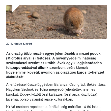
2014. június 3, kedd
Az ország több részén egyre jelentősebb a mezei pocok
(Microtus arvalis) fertőzés. A növényvédelmi hatóság
szakemberei szerint az utóbbi évek egyik legjelentősebb
felszaporodásával állunk szemben, ezért kiemelt
figyelemmel követik nyomon az országos károsító-helyzet
alakulását.
A fertőzéssel összefüggésben Baranya, Csongrád, Békés, Jász-
Nagykun-Szolnok és Tolna megyéből jelentettek tetemes
károkat, többek között őszi kalászos (őszi árpa, őszi búza),
lucerna, borsó valamint repce kultúrákban.
Kirívó esetben repcében a fertőzöttség mértéke 14-50 lakott
2