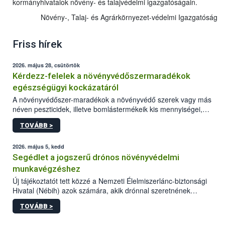
kormányhivatalok növény- és talajvédelmi igazgatóságain.
Növény-, Talaj- és Agrárkörnyezet-védelmi Igazgatóság
Friss hírek
2026. május 28, csütörtök
Kérdezz-felelek a növényvédőszermaradékok
egészségügyi kockázatáról
A növényvédőszer-maradékok a növényvédő szerek vagy más
néven peszticidek, illetve bomlástermékeik kis mennyiségei,
melyek a terményekben vagy azok felületén a betakarítást,
TOVÁBB >
szüretelést, illetve tárolást követően is megmaradhatnak. Az
elvárt hatás kifejtéséhez a növényvédő szerek bizonyos
mennyiségének esetenként a kezelt terményeken is jelen kell
2026. május 5, kedd
lennie. Nem minden élelmiszer tartalmaz szermaradékot.
Segédlet a jogszerű drónos növényvédelmi
Azokban az élelmiszerekben is, melyekben kimutathatóak,
munkavégzéshez
általában csak nagyon kis mennyiségben vannak jelen, így nem
Új tájékoztatót tett közzé a Nemzeti Élelmiszerlánc-biztonsági
jelenthetnek kockázatot a fogyasztó egészségére nézve.
Hivatal (Nébih) azok számára, akik drónnal szeretnének
növényvédelmi vagy tápanyag-gazdálkodási tevékenységet
TOVÁBB >
végezni Magyarországon. Az összefoglaló részletesen
szerepelnek a jogszerű működéshez szükséges személyi,