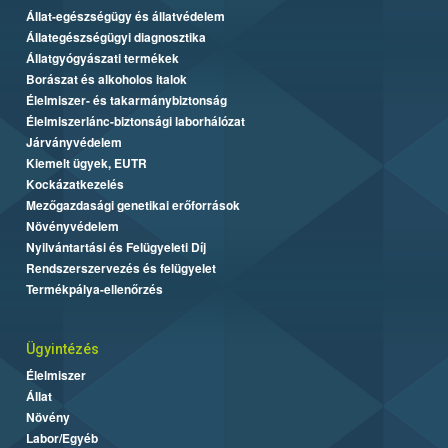
Állat-egészségügy és állatvédelem
Állategészségügyi diagnosztika
Állatgyógyászati termékek
Borászat és alkoholos italok
Élelmiszer- és takarmánybiztonság
Élelmiszerlánc-biztonsági laborhálózat
Járványvédelem
Kiemelt ügyek, EUTR
Kockázatkezelés
Mezőgazdasági genetikai erőforrások
Növényvédelem
Nyilvántartási és Felügyeleti Díj
Rendszerszervezés és felügyelet
Termékpálya-ellenőrzés
Ügyintézés
Élelmiszer
Állat
Növény
Labor/Egyéb