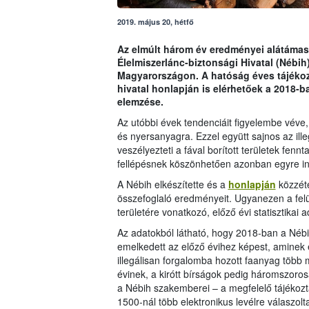
2019. május 20, hétfő
Az elmúlt három év eredményei alátámas
Élelmiszerlánc-biztonsági Hivatal (Nébih
Magyarországon. A hatóság éves tájékozt
hivatal honlapján is elérhetőek a 2018-b
elemzése.
Az utóbbi évek tendenciáit figyelembe véve,
és nyersanyagra. Ezzel együtt sajnos az ill
veszélyezteti a fával borított területek fenn
fellépésnek köszönhetően azonban egyre in
A Nébih elkészítette és a
honlapján
közzéte
összefoglaló eredményeit. Ugyanezen a fel
területére vonatkozó, előző évi statisztikai 
Az adatokból látható, hogy 2018-ban a Nébih
emelkedett az előző évihez képest, aminek e
illegálisan forgalomba hozott faanyag több m
évinek, a kirótt bírságok pedig háromszoro
a Nébih szakemberei – a megfelelő tájékoz
1500-nál több elektronikus levélre válaszol