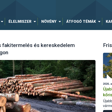
ÉLELMISZER
NÖVÉNY
ÁTFOGÓ TÉMÁK
KA
is fakitermelés és kereskedelem
Fris
ágon
2026. 
Újab
kőri
Újabb
várme
Élelm