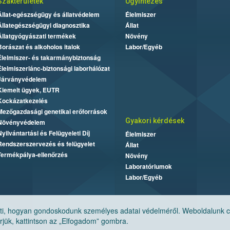
Szakterületek
Ügyintézés
Állat-egészségügy és állatvédelem
Élelmiszer
Állategészségügyi diagnosztika
Állat
Állatgyógyászati termékek
Növény
Borászat és alkoholos italok
Labor/Egyéb
Élelmiszer- és takarmánybiztonság
Élelmiszerlánc-biztonsági laborhálózat
Járványvédelem
Kiemelt ügyek, EUTR
Kockázatkezelés
Mezőgazdasági genetikai erőforrások
Gyakori kérdések
Növényvédelem
Nyilvántartási és Felügyeleti Díj
Élelmiszer
Rendszerszervezés és felügyelet
Állat
Termékpálya-ellenőrzés
Növény
Laboratóriumok
Labor/Egyéb
, hogyan gondoskodunk személyes adatai védelméről. Weboldalunk cook
jük, kattintson az „Elfogadom” gombra.