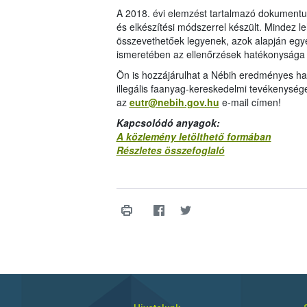
A 2018. évi elemzést tartalmazó dokumentu
és elkészítési módszerrel készült. Mindez 
összevethetőek legyenek, azok alapján egy
ismeretében az ellenőrzések hatékonysága
Ön is hozzájárulhat a Nébih eredményes ha
illegális faanyag-kereskedelmi tevékenységet
az
eutr@nebih.gov.hu
e-mail címen!
Kapcsolódó anyagok:
A közlemény letölthető formában
Részletes összefoglaló