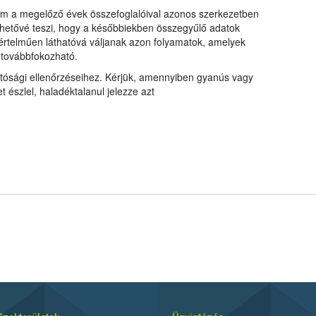
m a megelőző évek összefoglalóival azonos szerkezetben
lehetővé teszi, hogy a későbbiekben összegyűlő adatok
értelműen láthatóvá váljanak azon folyamatok, amelyek
 továbbfokozható.
tósági ellenőrzéseihez. Kérjük, amennyiben gyanús vagy
 észlel, haladéktalanul jelezze azt