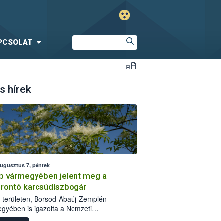
PCSOLAT
s hírek
augusztus 7, péntek
b vármegyében jelent meg a
srontó karcsúdíszbogár
 területen, Borsod-Abaúj-Zemplén
gyében is igazolta a Nemzeti
iszerlánc-biztonsági Hivatal (Nébih) a