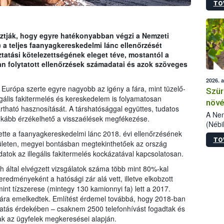
TO
kőris
jelen
talál
azono
ztják, hogy egyre hatékonyabban végzi a Nemzeti
folyta
) a teljes faanyagkereskedelmi lánc ellenőrzését
intéz
atási kötelezettségének eleget téve, mostantól a
össze
an folytatott ellenőrzések számadatai és azok szöveges
érdek
2026. 
 Európa szerte egyre nagyobb az igény a fára, mint tüzelő-
Szür
egális fakitermelés és kereskedelem is folyamatosan
növé
tartható hasznosítását. A társhatósággal együttes, tudatos
szől
A Nem
kább érzékelhető a visszaélések megfékezése.
(Nébi
Klart
tte a faanyagkereskedelmi lánc 2018. évi ellenőrzésének
TO
módos
ületen, megyei bontásban megtekinthetőek az ország
egész
adatok az illegális fakitermelés kockázatával kapcsolatosan.
felha
 által elvégzett vizsgálatok száma több mint 80%-kal
célja
redményeként a hatósági zár alá vett, illetve elkobzott
lehet
int tízszerese (mintegy 130 kamionnyi fa) lett a 2017.
Az Or
sára emelkedtek. Említést érdemel továbbá, hogy 2018-ban
felha
tatás érdekében – csaknem 2500 telefonhívást fogadtak és
terme
tak az ügyfelek megkeresései alapján.