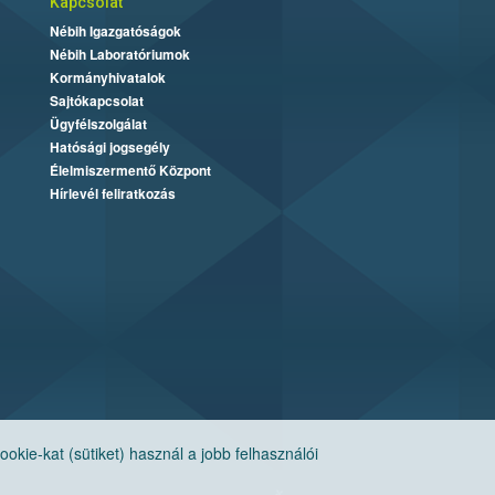
Kapcsolat
Nébih Igazgatóságok
Nébih Laboratóriumok
Kormányhivatalok
Sajtókapcsolat
Ügyfélszolgálat
Hatósági jogsegély
Élelmiszermentő Központ
Hírlevél feliratkozás
ie-kat (sütiket) használ a jobb felhasználói