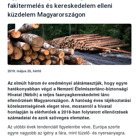
fakitermelés és kereskedelem elleni
küzdelem Magyarországon
2019. május 20, hétfő
Az elmúlt három év eredményei alátámasztják, hogy egyre
hatékonyabban végzi a Nemzeti Élelmiszerlánc-biztonsági
Hivatal (Nébih) a teljes faanyagkereskedelmi lánc
ellenőrzését Magyarországon. A hatóság éves tájékoztatási
kötelezettségének eleget téve, mostantól a hivatal
honlapján is elérhetőek a 2018-ban folytatott ellenőrzések
számadatai és azok szöveges elemzése.
Az utóbbi évek tendenciáit figyelembe véve, Európa szerte
egyre nagyobb az igény a fára, mint tüzelő- és nyersanyagra.