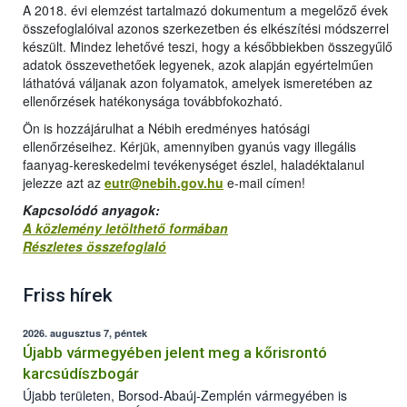
A 2018. évi elemzést tartalmazó dokumentum a megelőző évek
összefoglalóival azonos szerkezetben és elkészítési módszerrel
készült. Mindez lehetővé teszi, hogy a későbbiekben összegyűlő
adatok összevethetőek legyenek, azok alapján egyértelműen
láthatóvá váljanak azon folyamatok, amelyek ismeretében az
ellenőrzések hatékonysága továbbfokozható.
Ön is hozzájárulhat a Nébih eredményes hatósági
ellenőrzéseihez. Kérjük, amennyiben gyanús vagy illegális
faanyag-kereskedelmi tevékenységet észlel, haladéktalanul
jelezze azt az
eutr@nebih.gov.hu
e-mail címen!
Kapcsolódó anyagok:
A közlemény letölthető formában
Részletes összefoglaló
Friss hírek
2026. augusztus 7, péntek
Újabb vármegyében jelent meg a kőrisrontó
karcsúdíszbogár
Újabb területen, Borsod-Abaúj-Zemplén vármegyében is