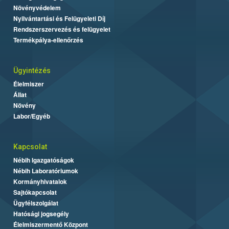
Növényvédelem
Nyilvántartási és Felügyeleti Díj
Rendszerszervezés és felügyelet
Termékpálya-ellenőrzés
Ügyintézés
Élelmiszer
Állat
Növény
Labor/Egyéb
Kapcsolat
Nébih Igazgatóságok
Nébih Laboratóriumok
Kormányhivatalok
Sajtókapcsolat
Ügyfélszolgálat
Hatósági jogsegély
Élelmiszermentő Központ