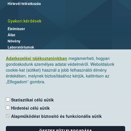
Hírlevél feliratkozás
Gyakori kérdések
Élelmiszer
Állat
Növény
Laboratóriumok
Labor/Egyéb
Adatkezelési tájékoztatónkban
megismerheti, hogyan
gondoskodunk személyes adatai védelméről. Weboldalunk
cookie-kat (sütiket) használ a jobb felhasználói élmény
érdekében, melynek biztosításához kérjük, kattintson az
„Elfogadom” gombra.
Statisztikai célú sütik
Nemzeti Élelmiszerlánc-biztonsági Hivatal
Hirdetési célú sütik
Cím: 1024 Budapest, Keleti Károly utca. 24.
Alapműködést biztosító és funkcionális sütik
Levelezési cím: 1525 Budapest. Pf. 30.
ÖSSZES SÜTI ELFOGADÁSA