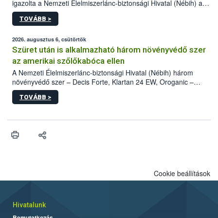
igazolta a Nemzeti Élelmiszerlánc-biztonsági Hivatal (Nébih) a
kőrisrontó karcsúdíszbogár (Agrilus planipennis) jelenlétét. A
TOVÁBB >
kártevőt nem csak színcsapdában találták meg, de már fertőzött
fában is azonosították. A növényvédelmi szakemberek folytatják
az intenzív felderítést, emellett az intézkedéseket a szlovák
2026. augusztus 6, csütörtök
hatósággal is összehangolják a terjedés megállítása érdekében.
Szüret után is alkalmazható három növényvédő szer
az amerikai szőlőkabóca ellen
A Nemzeti Élelmiszerlánc-biztonsági Hivatal (Nébih) három
növényvédő szer – Decis Forte, Klartan 24 EW, Oroganic –
engedélyokiratát módosította, így azok a szüretet követően,
TOVÁBB >
egészen a vesszőérettség (BBCH 91) stádiumáig
felhasználhatóak a szőlőben. A kiterjesztések célja, hogy a korai
érésű szőlőkben is legyen lehetőség a károsító elleni további
védekezésre. Az Oroganic készítmény kis kiszerelésben kiskerti
felhasználók számára is elérhető és ökológiai termesztésben is
engedélyezett.
Cookie beállítások
Hivatalunk
Bemutatkozás