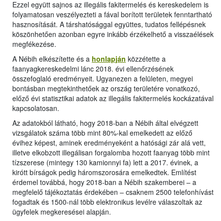
Ezzel együtt sajnos az illegális fakitermelés és kereskedelem is
folyamatosan veszélyezteti a fával borított területek fenntartható
hasznosítását. A társhatósággal együttes, tudatos fellépésnek
köszönhetően azonban egyre inkább érzékelhető a visszaélések
megfékezése.
A Nébih elkészítette és a
honlapján
közzétette a
faanyagkereskedelmi lánc 2018. évi ellenőrzésének
összefoglaló eredményeit. Ugyanezen a felületen, megyei
bontásban megtekinthetőek az ország területére vonatkozó,
előző évi statisztikai adatok az illegális fakitermelés kockázatával
kapcsolatosan.
Az adatokból látható, hogy 2018-ban a Nébih által elvégzett
vizsgálatok száma több mint 80%-kal emelkedett az előző
évihez képest, aminek eredményeként a hatósági zár alá vett,
illetve elkobzott illegálisan forgalomba hozott faanyag több mint
tízszerese (mintegy 130 kamionnyi fa) lett a 2017. évinek, a
kirótt bírságok pedig háromszorosára emelkedtek. Említést
érdemel továbbá, hogy 2018-ban a Nébih szakemberei – a
megfelelő tájékoztatás érdekében – csaknem 2500 telefonhívást
fogadtak és 1500-nál több elektronikus levélre válaszoltak az
ügyfelek megkeresései alapján.