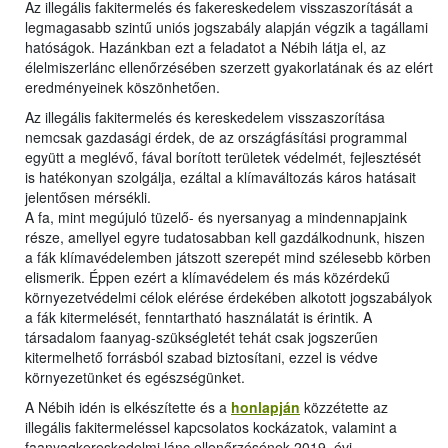
Az illegális fakitermelés és fakereskedelem visszaszorítását a
legmagasabb szintű uniós jogszabály alapján végzik a tagállami
hatóságok. Hazánkban ezt a feladatot a Nébih látja el, az
élelmiszerlánc ellenőrzésében szerzett gyakorlatának és az elért
eredményeinek köszönhetően.
Az illegális fakitermelés és kereskedelem visszaszorítása
nemcsak gazdasági érdek, de az országfásítási programmal
együtt a meglévő, fával borított területek védelmét, fejlesztését
is hatékonyan szolgálja, ezáltal a klímaváltozás káros hatásait
jelentősen mérsékli.
A fa, mint megújuló tüzelő- és nyersanyag a mindennapjaink
része, amellyel egyre tudatosabban kell gazdálkodnunk, hiszen
a fák klímavédelemben játszott szerepét mind szélesebb körben
elismerik. Éppen ezért a klímavédelem és más közérdekű
környezetvédelmi célok elérése érdekében alkotott jogszabályok
a fák kitermelését, fenntartható használatát is érintik. A
társadalom faanyag-szükségletét tehát csak jogszerűen
kitermelhető forrásból szabad biztosítani, ezzel is védve
környezetünket és egészségünket.
A Nébih idén is elkészítette és a
honlapján
közzétette az
illegális fakitermeléssel kapcsolatos kockázatok, valamint a
faanyagkereskedelmi lánc ellenőrzésének 2019. évi