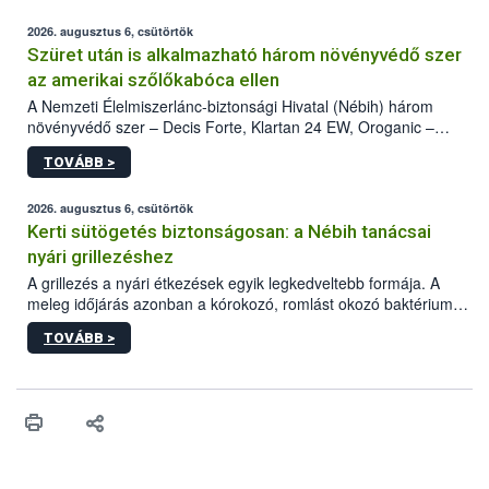
2026. augusztus 6, csütörtök
Szüret után is alkalmazható három növényvédő szer
az amerikai szőlőkabóca ellen
A Nemzeti Élelmiszerlánc-biztonsági Hivatal (Nébih) három
növényvédő szer – Decis Forte, Klartan 24 EW, Oroganic –
engedélyokiratát módosította, így azok a szüretet követően,
TOVÁBB >
egészen a vesszőérettség (BBCH 91) stádiumáig
felhasználhatóak a szőlőben. A kiterjesztések célja, hogy a korai
érésű szőlőkben is legyen lehetőség a károsító elleni további
2026. augusztus 6, csütörtök
védekezésre. Az Oroganic készítmény kis kiszerelésben kiskerti
Kerti sütögetés biztonságosan: a Nébih tanácsai
felhasználók számára is elérhető és ökológiai termesztésben is
nyári grillezéshez
engedélyezett.
A grillezés a nyári étkezések egyik legkedveltebb formája. A
meleg időjárás azonban a kórokozó, romlást okozó baktériumok
gyorsabb szaporodásának is kedvez. A szabadtéri sütögetés
TOVÁBB >
ezért nem csupán a megfelelő sütési technikáról szól: legalább
ilyen fontos az alapanyagok biztonságos kezelése, az alapvető
higiéniai szabályok betartása, a megfelelő hőkezelés, valamint a
maradékok szakszerű tárolása. A Nemzeti Élelmiszerlánc-
biztonsági Hivatal (Nébih) Oktatási Programja összegyűjtötte a
biztonságos grillezés legfontosabb tudnivalóit.