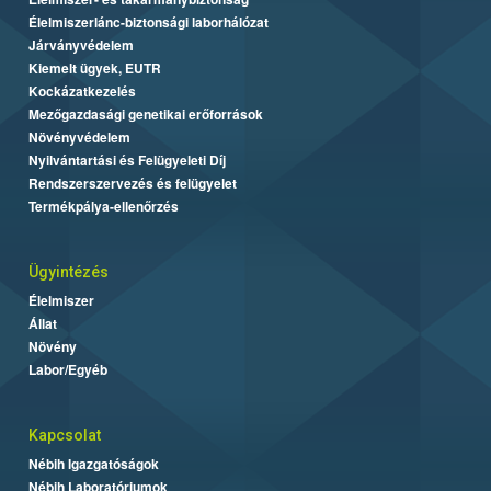
Élelmiszerlánc-biztonsági laborhálózat
Járványvédelem
Kiemelt ügyek, EUTR
Kockázatkezelés
Mezőgazdasági genetikai erőforrások
Növényvédelem
Nyilvántartási és Felügyeleti Díj
Rendszerszervezés és felügyelet
Termékpálya-ellenőrzés
Ügyintézés
Élelmiszer
Állat
Növény
Labor/Egyéb
Kapcsolat
Nébih Igazgatóságok
Nébih Laboratóriumok