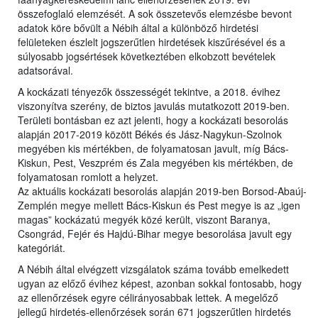
összefoglaló elemzését. A sok összetevős elemzésbe bevont
adatok köre bővült a Nébih által a különböző hirdetési
felületeken észlelt jogszerűtlen hirdetések kiszűrésével és a
súlyosabb jogsértések következtében elkobzott bevételek
adatsorával.
A kockázati tényezők összességét tekintve, a 2018. évihez
viszonyítva szerény, de biztos javulás mutatkozott 2019-ben.
Területi bontásban ez azt jelenti, hogy a kockázati besorolás
alapján 2017-2019 között Békés és Jász-Nagykun-Szolnok
megyében kis mértékben, de folyamatosan javult, míg Bács-
Kiskun, Pest, Veszprém és Zala megyében kis mértékben, de
folyamatosan romlott a helyzet.
Az aktuális kockázati besorolás alapján 2019-ben Borsod-Abaúj-
Zemplén megye mellett Bács-Kiskun és Pest megye is az „igen
magas” kockázatú megyék közé került, viszont Baranya,
Csongrád, Fejér és Hajdú-Bihar megye besorolása javult egy
kategóriát.
A Nébih által elvégzett vizsgálatok száma tovább emelkedett
ugyan az előző évihez képest, azonban sokkal fontosabb, hogy
az ellenőrzések egyre célirányosabbak lettek. A megelőző
jellegű hirdetés-ellenőrzések során 671 jogszerűtlen hirdetés