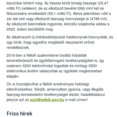
kiszűrése történt meg. Az összes kirótt bírság összege (25,47
millió Ft) csökkent, de az elkobzott bevétel több mint két és
félszeresére emelkedett (59,1 millió Ft), illetve jelentősen nőtt a
zár alá vett vagy elkobzott faanyag mennyisége is (4789 m3).
Az elkobzott fatermékek ingyenes, közcélú tulajdonba adása a
2020. évben kezdődött meg.
Az alkalmazott új intézkedéstípusok hatékonynak bizonyultak, és
úgy tűnik, hogy egyelőre megfelelő visszatartó erővel
rendelkeznek.
2019-ben a Nébih szakemberei tovább folytatták
ismeretterjesztő és ügyféltámogató tevékenységüket is, így
csaknem 3200 telefonhívást fogadtak és mintegy 2500
elektronikus levélre válaszoltak az ügyfelek megkeresései
alapján.
Ön is hozzájárulhat a Nébih eredményes hatósági
ellenőrzéseihez. Kérjük, amennyiben gyanús, vagy illegális
faanyag-kereskedelmi tevékenységet észlel, haladéktalanul
jelezze azt az
eutr@nebih.gov.hu
e-mail címen!
Friss hírek