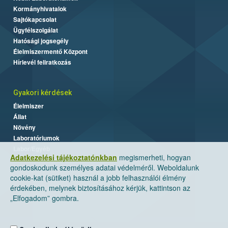
Kormányhivatalok
Sajtókapcsolat
Ügyfélszolgálat
Hatósági jogsegély
Élelmiszermentő Központ
Hírlevél feliratkozás
Gyakori kérdések
Élelmiszer
Állat
Növény
Laboratóriumok
Labor/Egyéb
Adatkezelési tájékoztatónkban
megismerheti, hogyan
gondoskodunk személyes adatai védelméről. Weboldalunk
cookie-kat (sütiket) használ a jobb felhasználói élmény
érdekében, melynek biztosításához kérjük, kattintson az
„Elfogadom” gombra.