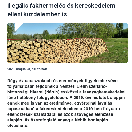
illegális fakitermelés és kereskedelem
elleni küzdelemben is
2020. május 28, csütörtök
Négy év tapasztalatait és eredményeit figyelembe véve
folyamatosan fejlődnek a Nemzeti Élelmiszerlánc-
biztonsági Hivatal (Nébih) eszközei a faanyagkereskedelmi
lánc hatékony felügyeletében. A 2019. évi mutatók alapján
ennek meg is van az eredménye: egyértelmű javulás
tapasztalható a fakereskedelemben a 2019-ben folytatott
ellenőrzések számadatai és azok szöveges elemzése
alapján. Az összefoglaló anyag a Nébih honlapján
olvasható.