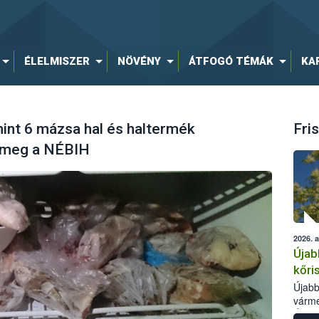
ÉLELMISZER
NÖVÉNY
ÁTFOGÓ TÉMÁK
KA
mint 6 mázsa hal és haltermék
Fris
a meg a NÉBIH
2026. 
Újab
kőri
Újabb
várme
Élelm