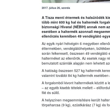
2017. július 26, szerda
A Tisza menti éttermek és halsütödék ki
több mint 600 kg hal és haltermék forgal
biztonsági Hivatal (NÉBIH) annak nem a
esetében a haltermék azonnali megsemmis
ellenőrzés keretében 49 vendéglátó egys
Az egyik nyári hétvégén 6 megyében ellenőr
éttermekben, vendéglátóhelyeken, büfékben
során felkeresett, összesen 49 vendéglátó eg
halterméket az ellenőrök. Az esetek nagy ré
bemutatott számlák alapján nem lehetett azo
A hatóság összesen 527 kg haltermék keresk
valamint további 84 kg haltermék esetében 
A forgalomból kivont haltermékek között a
– az egyéb kisebb tételek mellett – előford
filé és süllő.
A helyszínen megsemmisítésre került halter
törpeharcsa (9 kg), ezüstkárász (7 kg) és fog