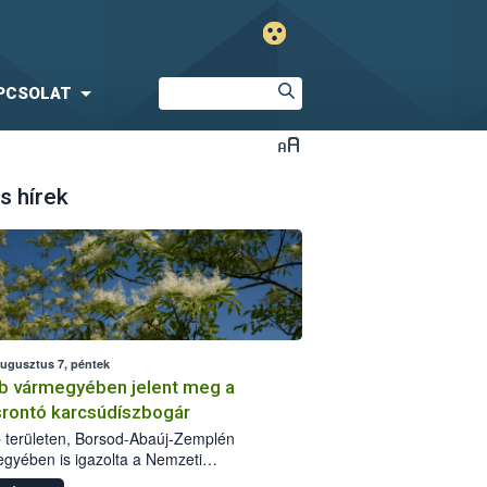
PCSOLAT
s hírek
augusztus 7, péntek
b vármegyében jelent meg a
srontó karcsúdíszbogár
 területen, Borsod-Abaúj-Zemplén
gyében is igazolta a Nemzeti
iszerlánc-biztonsági Hivatal (Nébih) a