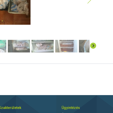
Szakterületek
Ügyintézés