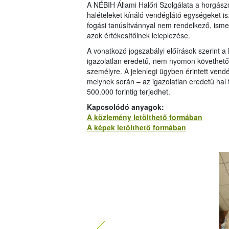
A NÉBIH Állami Halőri Szolgálata a horgászo
halételeket kínáló vendéglátó egységeket i
fogási tanúsítvánnyal nem rendelkező, ismer
azok értékesítőinek leleplezése.
A vonatkozó jogszabályi előírások szerint a
igazolatlan eredetű, nem nyomon követhető 
személyre. A jelenlegi ügyben érintett vend
melynek során – az igazolatlan eredetű hal 
500.000 forintig terjedhet.
Kapcsolódó anyagok:
A közlemény letölthető formában
A képek letölthető formában