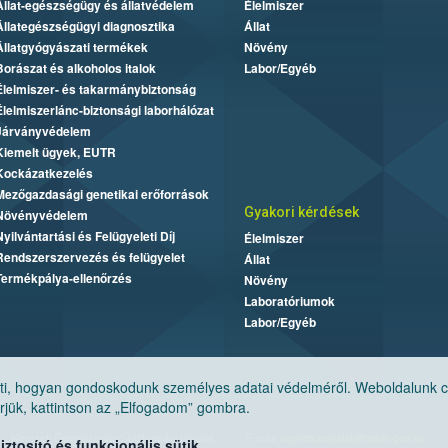
Állat-egészségügy és állatvédelem
Élelmiszer
Állategészségügyi diagnosztika
Állat
Állatgyógyászati termékek
Növény
Borászat és alkoholos italok
Labor/Egyéb
Élelmiszer- és takarmánybiztonság
Élelmiszerlánc-biztonsági laborhálózat
Járványvédelem
Kiemelt ügyek, EUTR
Kockázatkezelés
Mezőgazdasági genetikai erőforrások
Gyakori kérdések
Növényvédelem
Nyilvántartási és Felügyeleti Díj
Élelmiszer
Rendszerszervezés és felügyelet
Állat
Termékpálya-ellenőrzés
Növény
Laboratóriumok
Labor/Egyéb
, hogyan gondoskodunk személyes adatai védelméről. Weboldalunk cook
jük, kattintson az „Elfogadom” gombra.
Nemzeti Élelmiszerlánc-biztonsági Hivatal
E-mail:
ugyfelszolgalat@nebih.gov.hu
tosító és funkcionális sütik