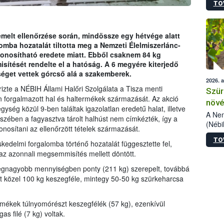
TO
kőris
jelen
talál
azono
emelt ellenőrzése során, mindössze egy hétvége alatt
folyta
omba hozatalát tiltotta meg a Nemzeti Élelmiszerlánc-
intéz
zonosítható eredete miatt. Ebből csaknem 84 kg
össze
ítését rendelte el a hatóság. A 6 megyére kiterjedő
érdek
éget vettek górcső alá a szakemberek.
2026. 
izte a NÉBIH Állami Halőri Szolgálata a Tisza menti
Szür
 forgalmazott hal és haltermékek származását. Az akció
növé
ység közül 9-ben találtak igazolatlan eredetű halat, illetve
szől
A Nem
szében a fagyasztva tárolt halhúst nem címkézték, így a
(Nébi
nosítani az ellenőrzött tételek származását.
Klart
TO
módos
edelmi forgalomba történő hozatalát függesztette fel,
egész
az azonnali megsemmisítés mellett döntött.
felha
 legnagyobb mennyiségben ponty (211 kg) szerepelt, továbbá
célja
ult közel 100 kg keszegféle, mintegy 50-50 kg szürkeharcsa
lehet
Az Or
felha
mékek túlnyomórészt keszegfélék (57 kg), ezenkívül
terme
as filé (7 kg) voltak.