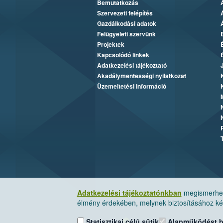
Bemutatkozás
Szervezeti felépítés
Gazdálkodási adatok
Felügyeleti szervünk
Projektek
Kapcsolódó linkek
Adatkezelési tájékoztató
Akadálymentességi nyilatkozat
Üzemeltetési információ
Adatkezelési tájékoztatónkban
megismerheti
élmény érdekében, melynek biztosításához kér
Statisztikai célú sütik
Alapműködést biz