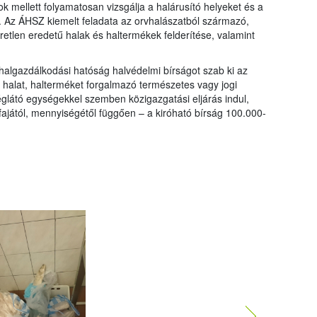
k mellett folyamatosan vizsgálja a halárusító helyeket és a
s. Az ÁHSZ kiemelt feladata az orvhalászatból származó,
etlen eredetű halak és haltermékek felderítése, valamint
 halgazdálkodási hatóság halvédelmi bírságot szab ki az
halat, halterméket forgalmazó természetes vagy jogi
églátó egységekkel szemben közigazgatási eljárás indul,
fajától, mennyiségétől függően – a kiróható bírság 100.000-