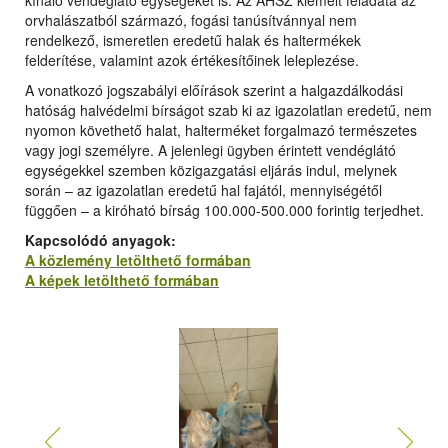
kínáló vendéglátó egységeket is. Az ÁHSZ kiemelt feladata az
orvhalászatból származó, fogási tanúsítvánnyal nem
rendelkező, ismeretlen eredetű halak és haltermékek
felderítése, valamint azok értékesítőinek leleplezése.
A vonatkozó jogszabályi előírások szerint a halgazdálkodási
hatóság halvédelmi bírságot szab ki az igazolatlan eredetű, nem
nyomon követhető halat, halterméket forgalmazó természetes
vagy jogi személyre. A jelenlegi ügyben érintett vendéglátó
egységekkel szemben közigazgatási eljárás indul, melynek
során – az igazolatlan eredetű hal fajától, mennyiségétől
függően – a kiróható bírság 100.000-500.000 forintig terjedhet.
Kapcsolódó anyagok:
A közlemény letölthető formában
A képek letölthető formában