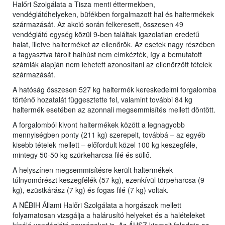
Halőri Szolgálata a Tisza menti éttermekben,
vendéglátóhelyeken, büfékben forgalmazott hal és haltermékek
származását. Az akció során felkeresett, összesen 49
vendéglátó egység közül 9-ben találtak igazolatlan eredetű
halat, illetve halterméket az ellenőrök. Az esetek nagy részében
a fagyasztva tárolt halhúst nem címkézték, így a bemutatott
számlák alapján nem lehetett azonosítani az ellenőrzött tételek
származását.
A hatóság összesen 527 kg haltermék kereskedelmi forgalomba
történő hozatalát függesztette fel, valamint további 84 kg
haltermék esetében az azonnali megsemmisítés mellett döntött.
A forgalomból kivont haltermékek között a legnagyobb
mennyiségben ponty (211 kg) szerepelt, továbbá – az egyéb
kisebb tételek mellett – előfordult közel 100 kg keszegféle,
mintegy 50-50 kg szürkeharcsa filé és süllő.
A helyszínen megsemmisítésre került haltermékek
túlnyomórészt keszegfélék (57 kg), ezenkívül törpeharcsa (9
kg), ezüstkárász (7 kg) és fogas filé (7 kg) voltak.
A NÉBIH Állami Halőri Szolgálata a horgászok mellett
folyamatosan vizsgálja a halárusító helyeket és a halételeket