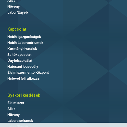
Állat
Növény
Labor/Egyéb
Kapcsolat
Nébih Igazgatóságok
Nébih Laboratóriumok
Kormányhivatalok
Sajtókapcsolat
Ügyfélszolgálat
Hatósági jogsegély
Élelmiszermentő Központ
Hírlevél feliratkozás
Gyakori kérdések
Élelmiszer
Állat
Növény
Laboratóriumok
Labor/Egyéb