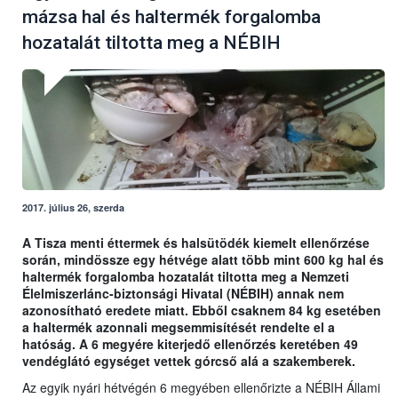
mázsa hal és haltermék forgalomba
hozatalát tiltotta meg a NÉBIH
2017. július 26, szerda
A Tisza menti éttermek és halsütödék kiemelt ellenőrzése
során, mindössze egy hétvége alatt több mint 600 kg hal és
haltermék forgalomba hozatalát tiltotta meg a Nemzeti
Élelmiszerlánc-biztonsági Hivatal (NÉBIH) annak nem
azonosítható eredete miatt. Ebből csaknem 84 kg esetében
a haltermék azonnali megsemmisítését rendelte el a
hatóság. A 6 megyére kiterjedő ellenőrzés keretében 49
vendéglátó egységet vettek górcső alá a szakemberek.
Az egyik nyári hétvégén 6 megyében ellenőrizte a NÉBIH Állami