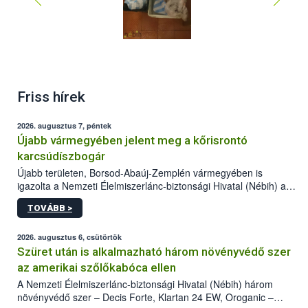
Friss hírek
2026. augusztus 7, péntek
Újabb vármegyében jelent meg a kőrisrontó
karcsúdíszbogár
Újabb területen, Borsod-Abaúj-Zemplén vármegyében is
igazolta a Nemzeti Élelmiszerlánc-biztonsági Hivatal (Nébih) a
kőrisrontó karcsúdíszbogár (Agrilus planipennis) jelenlétét. A
TOVÁBB >
kártevőt nem csak színcsapdában találták meg, de már fertőzött
fában is azonosították. A növényvédelmi szakemberek folytatják
az intenzív felderítést, emellett az intézkedéseket a szlovák
2026. augusztus 6, csütörtök
hatósággal is összehangolják a terjedés megállítása érdekében.
Szüret után is alkalmazható három növényvédő szer
az amerikai szőlőkabóca ellen
A Nemzeti Élelmiszerlánc-biztonsági Hivatal (Nébih) három
növényvédő szer – Decis Forte, Klartan 24 EW, Oroganic –