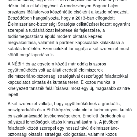
dékán látta el kézjegyével. A rendezvényen Bognár Lajos
országos főállatorvos köszöntötte elsőként a kezdeményezést.
Beszédében hangsúlyozta, hogy a 2013-ban elfogadott
Élelmiszerlánc-biztonsági Stratégia célkitűzései között egyaránt
szerepel a tudáshálózat kiépítése és fejlesztése, a
tudásmegosztásra épülő modern oktatás-képzés
megvalósítása, valamint a partneri kapcsolatok kialakítása a
kutatás területén. Ezen célokat támogatja a két szervezet most
kötött megállapodása is.
A NÉBIH és az egyetem között már eddig is szoros
együttműködés volt az állati eredetű élelmiszerek
élelmiszerlánc-biztonsági stratégiával összefüggő feladatokkal
kapcsolatos oktatás és kutatás terén. E közös munka, a
kihelyezett tanszék felállításával most egy új, magasabb szintre
lépett.
A két szervezet vállalja, hogy együttműködnek a graduális,
posztgraduális és a PhD-képzés, valamint a tudományos, kutató
és szaktanácsadó tevékenységekben. Emellett törekednek a
pályázati lehetőségek közös kihasználására is. A jövőbeni
feladatok között szerepel egy hosszú távú élelmiszerlánc-
biztonsági oktatási stratégia kidolgozása, valamint közös