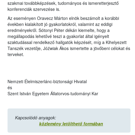
szakmai továbbképzések, tudományos és ismeretterjesztő
konferenciák szervezése is.
Az eseményen Oravecz Márton elnök beszámolt a korábbi
években kialakított jó gyakorlatokról, valamint az eddigi
eredményekről. Sótonyi Péter dékán kiemelte, hogy a
megállapodás lehetővé teszi a gyakorlat által igényelt
szaktudással rendelkező hallgatók képzését, míg a Kihelyezett
Tanszék vezetője, Jóźwiak Ákos ismertette a jövőbeni célokat és
terveket.
Nemzeti Élelmiszerlánc-biztonsági Hivatal
és
Szent István Egyetem Állatorvos-tudományi Kar
Kapcsolódó anyagok:
közlemény letölthető formában