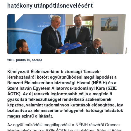
hatékony utánpótlásnevelésért
2015. június 10, szerda
Kihelyezett Élelmiszerlánc-biztonsági Tanszék
létrehozásáról kötött együttműködési megállapodást a
Nemzeti Élelmiszerlánc-biztonsági Hivatal (NÉBIH) és a
Szent István Egyetem Állatorvos-tudományi Kara (SZIE
ÁOTK). Az új tanszék legfontosabb célja a megfelelő
gyakorlati felkészültséggel rendelkező szakemberek
képzése, valamint tudományos kutatások elősegítése, így
biztosítva az élelmiszerlánc-felügyeleti hatósági feladatok
magas szintű ellátását.
Az együttműködési megállapodást a NÉBIH részéről Oravecz
Márton elnök, míg a SZIE ÁOTK képviseletében Sótonyi Péter