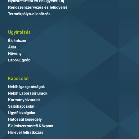
Nyilvántartási és Felügyeleti Díj
Rendszerszervezés és felügyelet
Termékpálya-ellenőrzés
Ügyintézés
Élelmiszer
Állat
Növény
Labor/Egyéb
Kapcsolat
Nébih Igazgatóságok
Nébih Laboratóriumok
Kormányhivatalok
Sajtókapcsolat
Ügyfélszolgálat
Hatósági jogsegély
Élelmiszermentő Központ
Hírlevél feliratkozás