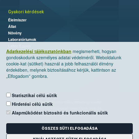
Gyakori kérdések
Élelmiszer
Állat
Növény
Laboratóriumok
Labor/Egyéb
Adatkezelési tájékoztatónkban
megismerheti, hogyan
gondoskodunk személyes adatai védelméről. Weboldalunk
cookie-kat (sütiket) használ a jobb felhasználói élmény
érdekében, melynek biztosításához kérjük, kattintson az
„Elfogadom” gombra.
Statisztikai célú sütik
Nemzeti Élelmiszerlánc-biztonsági Hivatal
Hirdetési célú sütik
Cím: 1024 Budapest, Keleti Károly utca. 24.
Alapműködést biztosító és funkcionális sütik
Levelezési cím: 1525 Budapest. Pf. 30.
ÖSSZES SÜTI ELFOGADÁSA
E-mail:
ugyfelszolgalat@nebih.gov.hu
Zöld szám: 06-80/263-244