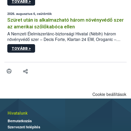
TOVÁBB >
kártevőt nem csak színcsapdában találták meg, de már fertőzött
fában is azonosították. A növényvédelmi szakemberek folytatják
az intenzív felderítést, emellett az intézkedéseket a szlovák
2026. augusztus 6, csütörtök
hatósággal is összehangolják a terjedés megállítása érdekében.
Szüret után is alkalmazható három növényvédő szer
az amerikai szőlőkabóca ellen
A Nemzeti Élelmiszerlánc-biztonsági Hivatal (Nébih) három
növényvédő szer – Decis Forte, Klartan 24 EW, Oroganic –
engedélyokiratát módosította, így azok a szüretet követően,
TOVÁBB >
egészen a vesszőérettség (BBCH 91) stádiumáig
felhasználhatóak a szőlőben. A kiterjesztések célja, hogy a korai
érésű szőlőkben is legyen lehetőség a károsító elleni további
védekezésre. Az Oroganic készítmény kis kiszerelésben kiskerti
felhasználók számára is elérhető és ökológiai termesztésben is
engedélyezett.
Cookie beállítások
Hivatalunk
Bemutatkozás
Szervezeti felépítés