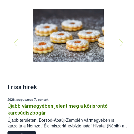
Friss hírek
2026. augusztus 7, péntek
Újabb vármegyében jelent meg a kőrisrontó
karcsúdíszbogár
Újabb területen, Borsod-Abaúj-Zemplén vármegyében is
igazolta a Nemzeti Élelmiszerlánc-biztonsági Hivatal (Nébih) a
kőrisrontó karcsúdíszbogár (Agrilus planipennis) jelenlétét. A