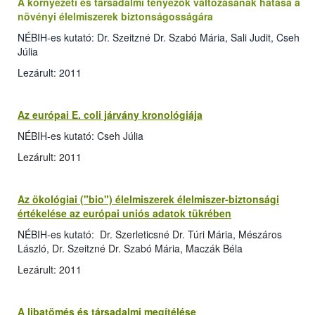
A környezeti és társadalmi tényezők változásának hatása a
növényi élelmiszerek biztonságosságára
NÉBIH-es kutató: Dr. Szeitzné Dr. Szabó Mária, Sali Judit, Cseh
Júlia
Lezárult: 2011
Az európai E. coli járvány kronológiája
NÉBIH-es kutató: Cseh Júlia
Lezárult: 2011
Az ökológiai ("bio") élelmiszerek élelmiszer-biztonsági
értékelése az európai uniós adatok tükrében
NÉBIH-es kutató: Dr. Szerleticsné Dr. Túri Mária, Mészáros
László, Dr. Szeitzné Dr. Szabó Mária, Maczák Béla
Lezárult: 2011
A libatömés és társadalmi megítélése