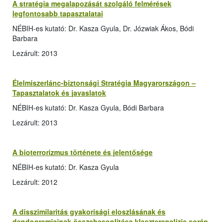
A stratégia megalapozását szolgáló felmérések
legfontosabb tapasztalatai
NÉBIH-es kutató: Dr. Kasza Gyula, Dr. Józwiak Ákos, Bódi
Barbara
Lezárult: 2013
Élelmiszerlánc-biztonsági Stratégia Magyarországon –
Tapasztalatok és javaslatok
NÉBIH-es kutató: Dr. Kasza Gyula, Bódi Barbara
Lezárult: 2013
A bioterrorizmus története és jelentősége
NÉBIH-es kutató: Dr. Kasza Gyula
Lezárult: 2012
A disszimilaritás gyakorisági eloszlásának és
dendogramjainak összehasonlítása klaszteranalízis során,