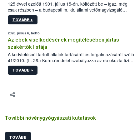
125 évvel ezelőtt 1901. július 15-én, költözött be – igaz, még
csak részben – a budapesti m. kir. állami vetőmagvizsgáló
állomás a Kis Rókus utca 15. szám alatti, Czigler Győző által
TOVÁBB >
tervezett új épületébe.
2026. július 6, hétfő
Az ebek viselkedésének megítélésében jártas
szakértők listája
A kedvtelésből tartott állatok tartásáról és forgalmazásáról szóló
41/2010. (II. 26.) Korm.rendelet szabályozza az eb okozta fizikai
sérülés, illetve ennek veszélye keletkezésekor felmerülő
TOVÁBB >
hatósági feladatokat, valamint a veszélyes eb tartását és annak
engedélyezését. Ezen eljárások során szükség esetén be kell
vonni az ebek viselkedésének megítélésében jártas szakértőt.
További növénygyógyászati kutatások
TOVÁBB