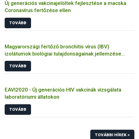
Új generációs vakcinajelöltek fejlesztése a macska
Coronavírus fertőzése ellen
TOVÁBB
Magyarországi fertőző bronchitis vírus (IBV)
izolátumok biológiai tulajdonságainak jellemzése
állatkísérletes és molekuláris biológiai eszközökkel
TOVÁBB
EAVI2020 - Új generációs HIV vakcinák vizsgálata
laboratóriumi állatokon
TOVÁBB
TOVÁBBI HÍREK >