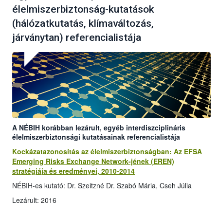
élelmiszerbiztonság-kutatások
(hálózatkutatás, klímaváltozás,
járványtan) referencialistája
A NÉBIH korábban lezárult, egyéb interdiszciplináris
élelmiszerbiztonsági kutatásainak referencialistája
Kockázatazonosítás az élelmiszerbiztonságban: Az EFSA
Emerging Risks Exchange Network-jének (EREN)
stratégiája és eredményei, 2010-2014
NÉBIH-es kutató: Dr. Szeitzné Dr. Szabó Mária, Cseh Júlia
Lezárult: 2016