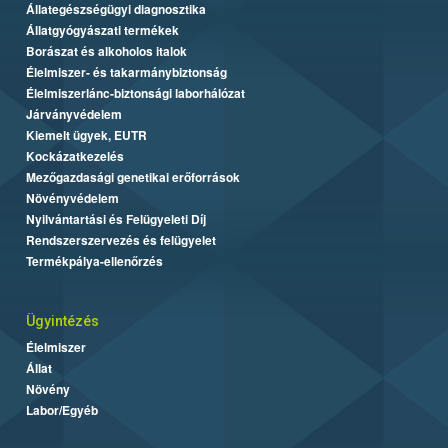
Állategészségügyi diagnosztika
Állatgyógyászati termékek
Borászat és alkoholos italok
Élelmiszer- és takarmánybiztonság
Élelmiszerlánc-biztonsági laborhálózat
Járványvédelem
Kiemelt ügyek, EUTR
Kockázatkezelés
Mezőgazdasági genetikai erőforrások
Növényvédelem
Nyilvántartási és Felügyeleti Díj
Rendszerszervezés és felügyelet
Termékpálya-ellenőrzés
Ügyintézés
Élelmiszer
Állat
Növény
Labor/Egyéb