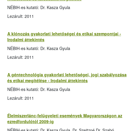
NÉBIH-es kutató: Dr. Kasza Gyula
Lezárult: 2011
A klónozás gyakorlati lehetőségei és etikai szempontjai -
Irodalmi áttekintés
NÉBIH-es kutató: Dr. Kasza Gyula
Lezárult: 2011
A géntechnológia gyakorlati lehetőségei, jogi szabályozása
és etikai megítélése - Irodalmi áttekintés
NÉBIH-es kutató: Dr. Kasza Gyula
Lezárult: 2011
Élelmiszerlánc-felügyeleti események Magyarországon az
ezredfordulótól 2009-ig
NÉBIH-es kutató: Dr. Kasza Gyula, Dr. Szeitzné Dr. Szabó