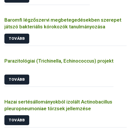
Baromfi légzőszervi megbetegedésekben szerepet
játszó bakteriális kórokozók tanulmányozása
TOVÁBB
Parazitológiai (Trichinella, Echinococcus) projekt
TOVÁBB
Hazai sertésállományokból izolált Actinobacillus
pleuropneumoniae törzsek jellemzése
TOVÁBB