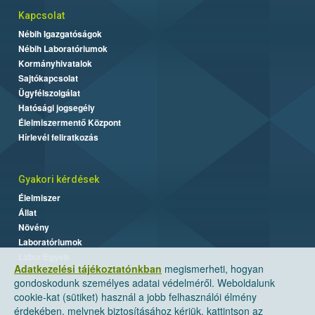
Kapcsolat
Nébih Igazgatóságok
Nébih Laboratóriumok
Kormányhivatalok
Sajtókapcsolat
Ügyfélszolgálat
Hatósági jogsegély
Élelmiszermentő Központ
Hírlevél feliratkozás
Gyakori kérdések
Élelmiszer
Állat
Növény
Laboratóriumok
Labor/Egyéb
Adatkezelési tájékoztatónkban
megismerheti, hogyan
gondoskodunk személyes adatai védelméről. Weboldalunk
cookie-kat (sütiket) használ a jobb felhasználói élmény
érdekében, melynek biztosításához kérjük, kattintson az