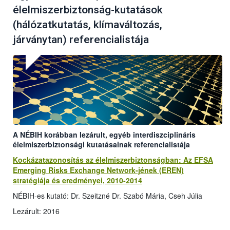
élelmiszerbiztonság-kutatások
(hálózatkutatás, klímaváltozás,
járványtan) referencialistája
A NÉBIH korábban lezárult, egyéb interdiszciplináris
élelmiszerbiztonsági kutatásainak referencialistája
Kockázatazonosítás az élelmiszerbiztonságban: Az EFSA
Emerging Risks Exchange Network-jének (EREN)
stratégiája és eredményei, 2010-2014
NÉBIH-es kutató: Dr. Szeitzné Dr. Szabó Mária, Cseh Júlia
Lezárult: 2016