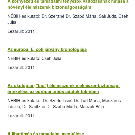
A környezeti és társadalmi tényezők változásának hatása a
növényi élelmiszerek biztonságosságára
NÉBIH-es kutató: Dr. Szeitzné Dr. Szabó Mária, Sali Judit, Cseh
Júlia
Lezárult: 2011
Az európai E. coli járvány kronológiája
NÉBIH-es kutató: Cseh Júlia
Lezárult: 2011
Az ökológiai ("bio") élelmiszerek élelmiszer-biztonsági
értékelése az európai uniós adatok tükrében
NÉBIH-es kutató: Dr. Szerleticsné Dr. Túri Mária, Mészáros
László, Dr. Szeitzné Dr. Szabó Mária, Maczák Béla
Lezárult: 2011
A libatömés és társadalmi megítélése