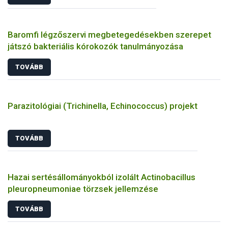
Baromfi légzőszervi megbetegedésekben szerepet
játszó bakteriális kórokozók tanulmányozása
TOVÁBB
Parazitológiai (Trichinella, Echinococcus) projekt
TOVÁBB
Hazai sertésállományokból izolált Actinobacillus
pleuropneumoniae törzsek jellemzése
TOVÁBB