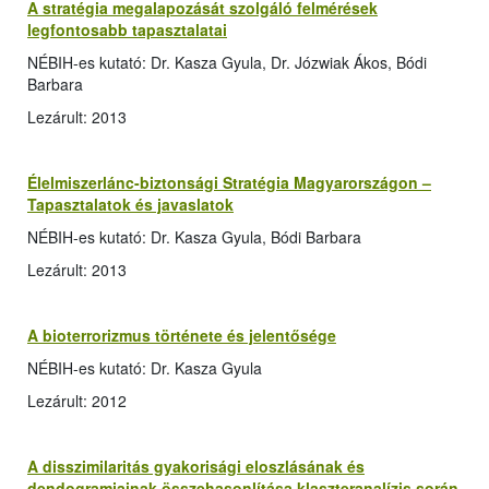
A stratégia megalapozását szolgáló felmérések
legfontosabb tapasztalatai
NÉBIH-es kutató: Dr. Kasza Gyula, Dr. Józwiak Ákos, Bódi
Barbara
Lezárult: 2013
Élelmiszerlánc-biztonsági Stratégia Magyarországon –
Tapasztalatok és javaslatok
NÉBIH-es kutató: Dr. Kasza Gyula, Bódi Barbara
Lezárult: 2013
A bioterrorizmus története és jelentősége
NÉBIH-es kutató: Dr. Kasza Gyula
Lezárult: 2012
A disszimilaritás gyakorisági eloszlásának és
dendogramjainak összehasonlítása klaszteranalízis során,