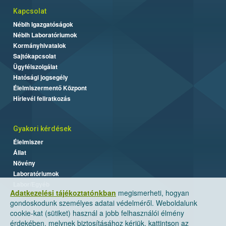
Kapcsolat
Nébih Igazgatóságok
Nébih Laboratóriumok
Kormányhivatalok
Sajtókapcsolat
Ügyfélszolgálat
Hatósági jogsegély
Élelmiszermentő Központ
Hírlevél feliratkozás
Gyakori kérdések
Élelmiszer
Állat
Növény
Laboratóriumok
Labor/Egyéb
Adatkezelési tájékoztatónkban
megismerheti, hogyan
gondoskodunk személyes adatai védelméről. Weboldalunk
cookie-kat (sütiket) használ a jobb felhasználói élmény
érdekében, melynek biztosításához kérjük, kattintson az