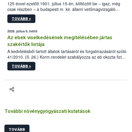
125 évvel ezelőtt 1901. július 15-én, költözött be – igaz, még
csak részben – a budapesti m. kir. állami vetőmagvizsgáló
állomás a Kis Rókus utca 15. szám alatti, Czigler Győző által
TOVÁBB >
tervezett új épületébe.
2026. július 6, hétfő
Az ebek viselkedésének megítélésében jártas
szakértők listája
A kedvtelésből tartott állatok tartásáról és forgalmazásáról szóló
41/2010. (II. 26.) Korm.rendelet szabályozza az eb okozta fizikai
sérülés, illetve ennek veszélye keletkezésekor felmerülő
TOVÁBB >
hatósági feladatokat, valamint a veszélyes eb tartását és annak
engedélyezését. Ezen eljárások során szükség esetén be kell
vonni az ebek viselkedésének megítélésében jártas szakértőt.
További növénygyógyászati kutatások
TOVÁBB