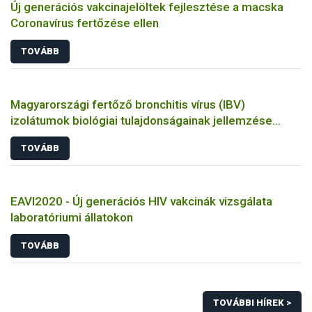
Új generációs vakcinajelöltek fejlesztése a macska
Coronavírus fertőzése ellen
TOVÁBB
Magyarországi fertőző bronchitis vírus (IBV)
izolátumok biológiai tulajdonságainak jellemzése
állatkísérletes és molekuláris biológiai eszközökkel
TOVÁBB
EAVI2020 - Új generációs HIV vakcinák vizsgálata
laboratóriumi állatokon
TOVÁBB
TOVÁBBI HÍREK >