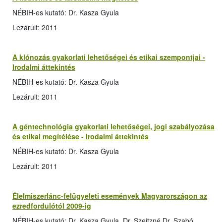
NÉBIH-es kutató: Dr. Kasza Gyula
Lezárult: 2011
A klónozás gyakorlati lehetőségei és etikai szempontjai -
Irodalmi áttekintés
NÉBIH-es kutató: Dr. Kasza Gyula
Lezárult: 2011
A géntechnológia gyakorlati lehetőségei, jogi szabályozása
és etikai megítélése - Irodalmi áttekintés
NÉBIH-es kutató: Dr. Kasza Gyula
Lezárult: 2011
Élelmiszerlánc-felügyeleti események Magyarországon az
ezredfordulótól 2009-ig
NÉBIH-es kutató: Dr. Kasza Gyula, Dr. Szeitzné Dr. Szabó