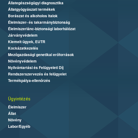
Állategészségügyi diagnosztika
Állatgyógyászati termékek
Borászat és alkoholos italok
Élelmiszer- és takarmánybiztonság
Élelmiszerlánc-biztonsági laborhálózat
Járványvédelem
Kiemelt ügyek, EUTR
Kockázatkezelés
Mezőgazdasági genetikai erőforrások
Növényvédelem
Nyilvántartási és Felügyeleti Díj
Rendszerszervezés és felügyelet
Termékpálya-ellenőrzés
Ügyintézés
Élelmiszer
Állat
Növény
Labor/Egyéb